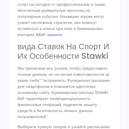
спорт на сегодня от профессионалов, а также
бесплатные развернутые прогнозы на
популярные события. Начавшие игроки могут
усвоит несложные стратегии, них помогут
оставаться а плюсе при игре в букмекерских
конторах
1xbet зеркало
.
вида Ставок На Спорт И
Их Особенности Stawki
Мы прилагаем все усилия, чтобы предоставить
точные данные, но не несем ответственности за
какие-либо” “исправлять. Функционал программ
дли смартфонов и планшетов идентичен
основному сайту. Букмекерская контора Stawki.
bet гарантирует конфиденциальность
финансовых операций, надежном защиту
средств а безопасность личных данных
пользователей.”
Выберите нужную секцию и узнайте расписание