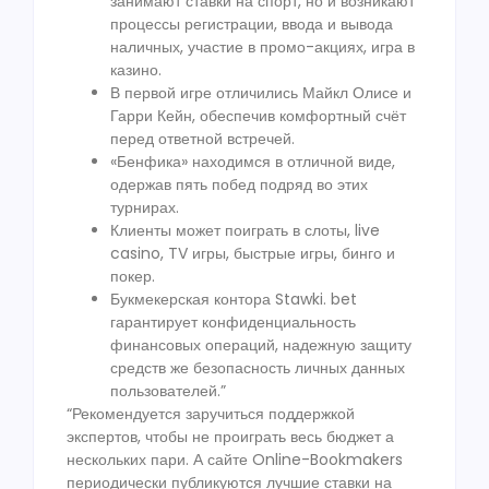
занимают ставки на спорт, но и возникают
процессы регистрации, ввода и вывода
наличных, участие в промо-акциях, игра в
казино.
В первой игре отличились Майкл Олисе и
Гарри Кейн, обеспечив комфортный счёт
перед ответной встречей.
«Бенфика» находимся в отличной виде,
одержав пять побед подряд во этих
турнирах.
Клиенты может поиграть в слоты, live
casino, TV игры, быстрые игры, бинго и
покер.
Букмекерская контора Stawki. bet
гарантирует конфиденциальность
финансовых операций, надежную защиту
средств же безопасность личных данных
пользователей.”
“Рекомендуется заручиться поддержкой
экспертов, чтобы не проиграть весь бюджет а
нескольких пари. А сайте Online-Bookmakers
периодически публикуются лучшие ставки на