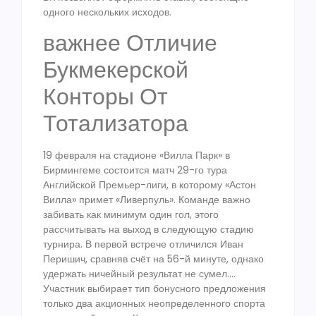
одного нескольких исходов.
важнее Отличие
Букмекерской
Конторы От
Тотализатора
19 февраля на стадионе «Вилла Парк» в
Бирмингеме состоится матч 29-го тура
Английской Премьер-лиги, в которому «Астон
Вилла» примет «Ливерпуль». Команде важно
забивать как минимум один гол, этого
рассчитывать на выход в следующую стадию
турнира. В первой встрече отличился Иван
Перишич, сравняв счёт на 56-й минуте, однако
удержать ничейный результат не сумел….
Участник выбирает тип бонусного предложения
только два акционных неопределенного спорта