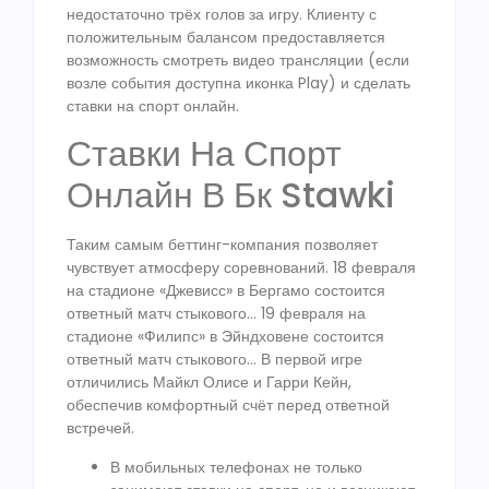
недостаточно трёх голов за игру. Клиенту с
положительным балансом предоставляется
возможность смотреть видео трансляции (если
возле события доступна иконка Play) и сделать
ставки на спорт онлайн.
Ставки На Спорт
Онлайн В Бк Stawki
Таким самым беттинг-компания позволяет
чувствует атмосферу соревнований. 18 февраля
на стадионе «Джевисс» в Бергамо состоится
ответный матч стыкового… 19 февраля на
стадионе «Филипс» в Эйндховене состоится
ответный матч стыкового… В первой игре
отличились Майкл Олисе и Гарри Кейн,
обеспечив комфортный счёт перед ответной
встречей.
В мобильных телефонах не только