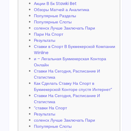
Акции В Бк Stawki Bet
Обзоры Матчей а Аналитика
Популярные Разделы
Популярные Слоты
соленск Лучше Заключать Пари
Пари На Спорт
Результаты
Ставки в Спорт В Букмекерской Компании
Winline
и – Легальная Букмекерская Контора
Онлайн
Ставки На Сегодня, Расписание И
Статистика
Как Сделать Ставку На Спорт в
Букмекерской Конторе спустя Интернет”
Ставки На Сегодня, Расписание И
Статистика
“ставки На Спорт
Результаты
соленск Лучше Заключать Пари
Популярные Слоты