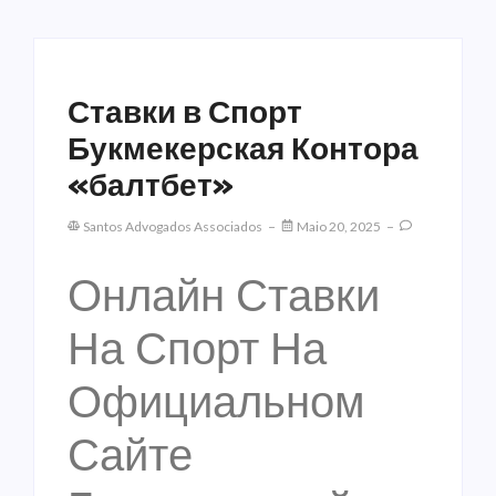
Ставки в Спорт
Букмекерская Контора
«балтбет»
Santos Advogados Associados
Maio 20, 2025
Онлайн Ставки
На Спорт На
Официальном
Сайте