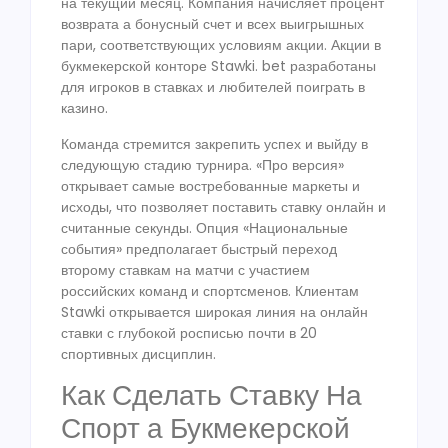
на текущий месяц. Компания начисляет процент
возврата а бонусный счет и всех выигрышных
пари, соответствующих условиям акции. Акции в
букмекерской конторе Stawki. bet разработаны
для игроков в ставках и любителей поиграть в
казино.
Команда стремится закрепить успех и выйду в
следующую стадию турнира. «Про версия»
открывает самые востребованные маркеты и
исходы, что позволяет поставить ставку онлайн и
считанные секунды. Опция «Национальные
события» предполагает быстрый переход
второму ставкам на матчи с участием
российских команд и спортсменов. Клиентам
Stawki открывается широкая линия на онлайн
ставки с глубокой росписью почти в 20
спортивных дисциплин.
Как Сделать Ставку На
Спорт а Букмекерской