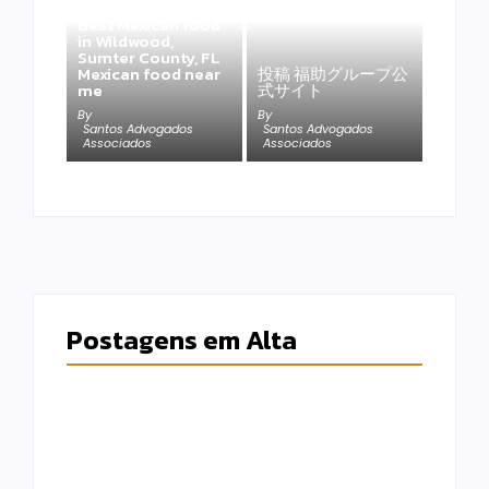
Best Mexican food
in Wildwood,
Sumter County, FL
Mexican food near
投稿 福助グループ公
me
式サイト
By
By
Santos Advogados
Santos Advogados
Associados
Associados
Postagens em Alta