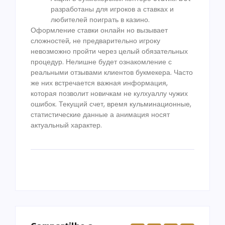
разработаны для игроков а ставках и
любителей поиграть в казино.
Оформление ставки онлайн но вызывает
сложностей, не предварительно игроку
невозможно пройти через целый обязательных
процедур. Нелишне будет ознакомление с
реальными отзывами клиентов букмекера. Часто
же них встречается важная информация,
которая позволит новичкам не кулхуаллу чужих
ошибок. Текущий счет, время кульминационные,
статистические данные а анимация носят
актуальный характер.