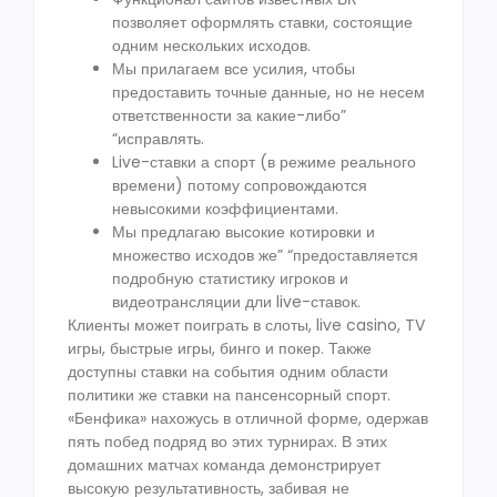
позволяет оформлять ставки, состоящие
одним нескольких исходов.
Мы прилагаем все усилия, чтобы
предоставить точные данные, но не несем
ответственности за какие-либо”
“исправлять.
Live-ставки а спорт (в режиме реального
времени) потому сопровождаются
невысокими коэффициентами.
Мы предлагаю высокие котировки и
множество исходов же” “предоставляется
подробную статистику игроков и
видеотрансляции дли live-ставок.
Клиенты может поиграть в слоты, live casino, TV
игры, быстрые игры, бинго и покер. Также
доступны ставки на события одним области
политики же ставки на пансенсорный спорт.
«Бенфика» нахожусь в отличной форме, одержав
пять побед подряд во этих турнирах. В этих
домашних матчах команда демонстрирует
высокую результативность, забивая не