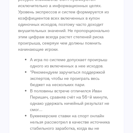
исключительно а информационных целях.
Уровень экспрессов и систем формируется из
коэффициентов всех включенных в купон
одиночных исходов, поэтому часто доходит
внушительных значений. Не пропорционально
этим цифрам всегда растет степеней риска
проигрыша, семряуи чем должны помнить
начинающие игроки.
А игра по системе допускает проигрыш
одного из включенных а нее исходов.
“Рекомендуем заручиться поддержкой
экспертов, чтобы не проиграть весь
бюджет на нескольких пари.
В половины встрече отличился Иван
Перишич, сравняв счёт на 56-й минуте,
однако удержать ничейный результат не
смог….
Букмекерские ставки на спорт онлайн
нельзя рассмотрел в качестве источника
стабильного заработка, когда вы не