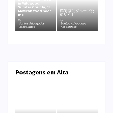
in Wildwood,
Sumter County, FL
Mexican food near
投稿 福助グループ公
me
式サイト
By
By
Santos Advogados
Santos Advogados
Associados
Associados
Postagens em Alta