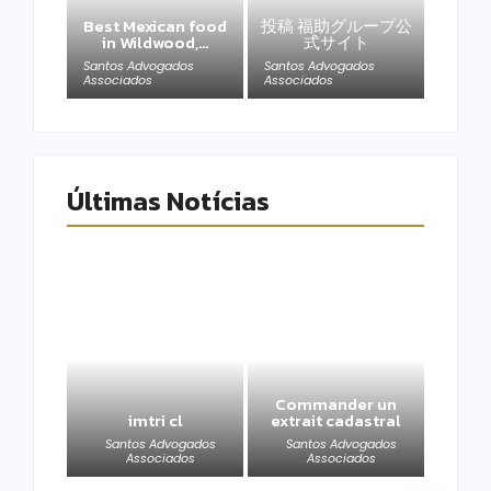
Best Mexican food
投稿 福助グループ公
in Wildwood,…
式サイト
Santos Advogados
Santos Advogados
Associados
Associados
Últimas Notícias
Commander un
imtri cl
extrait cadastral
Santos Advogados
Santos Advogados
Associados
Associados