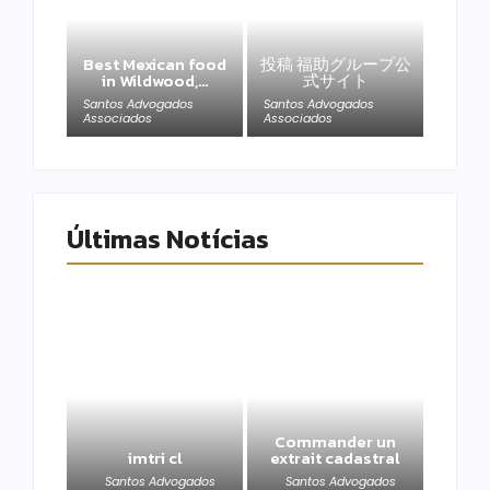
Best Mexican food
投稿 福助グループ公
in Wildwood,…
式サイト
Santos Advogados
Santos Advogados
Associados
Associados
Últimas Notícias
Commander un
imtri cl
extrait cadastral
Santos Advogados
Santos Advogados