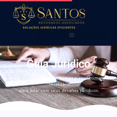
AQUI VOCÊ ENCONTRA!
NOSSAS PUBLICAÇÕES
Guia Jurídico
Foco em simplificar e oferecer o conhecimento
necessário
para lidar com seus desafios jurídicos.