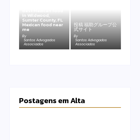
Best Mexican food
in Wildwood,
Sumter County, FL
Mexican food near
投稿 福助グループ公
me
式サイト
By
By
Santos Advogados
Santos Advogados
Associados
Associados
Postagens em Alta