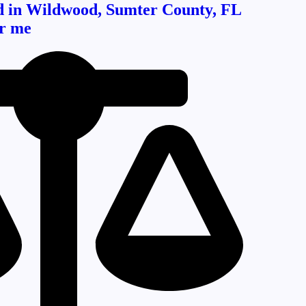
d in Wildwood, Sumter County, FL
r me