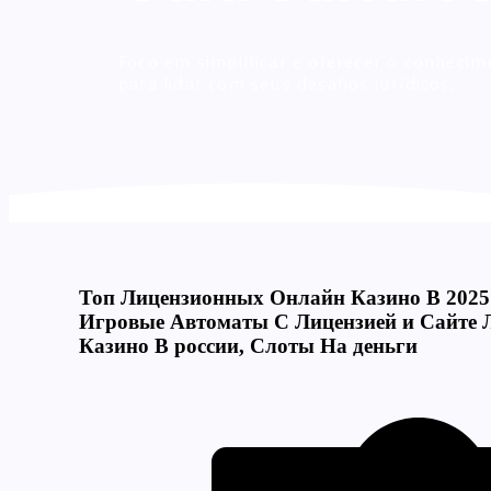
Foco em simplificar e oferecer o conhecim
para lidar com seus desafios jurídicos.
Топ Лицензионных Онлайн Казино В 202
Игровые Автоматы С Лицензией и Сайте 
Казино В россии, Слоты На деньги