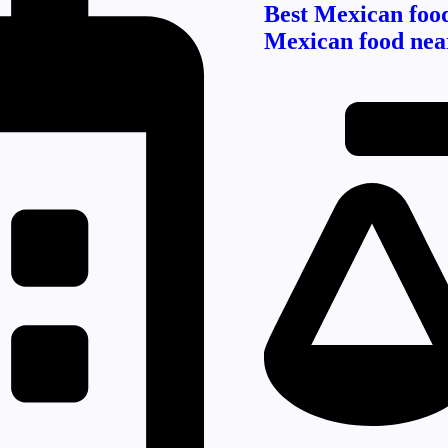
Best Mexican foo
Mexican food nea