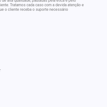
 de alta qualidade, pautadas pela ética e pelo
ente. Tratamos cada caso com a devida atenção e
e o cliente receba o suporte necessário
r