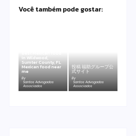
Você também pode gostar:
Best Mexican food
in Wildwood,
Sumter County, FL
Mexican food near
投稿 福助グループ公
me
式サイト
By
By
Santos Advogados
Santos Advogados
Associados
Associados