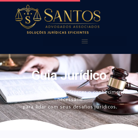
AQUI VOCÊ ENCONTRA!
NOSSAS PUBLICAÇÕES
Guia Jurídico
Foco em simplificar e oferecer o conhecimento
necessário
para lidar com seus desafios jurídicos.