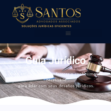
AQUI VOCÊ ENCONTRA!
NOSSOS BOLETINS
NOSSOS ALERTAS
Guia Jurídico
Foco em simplificar e oferecer o conhecimento
necessário
para lidar com seus desafios jurídicos.