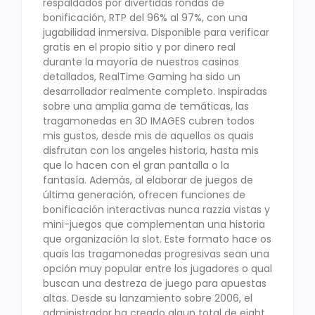
respaldados por divertidas rondas de
bonificación, RTP del 96% al 97%, con una
jugabilidad inmersiva. Disponible para verificar
gratis en el propio sitio y por dinero real
durante la mayoría de nuestros casinos
detallados, RealTime Gaming ha sido un
desarrollador realmente completo. Inspiradas
sobre una amplia gama de temáticas, las
tragamonedas en 3D IMAGES cubren todos
mis gustos, desde mis de aquellos os quais
disfrutan con los angeles historia, hasta mis
que lo hacen con el gran pantalla o la
fantasía. Además, al elaborar de juegos de
última generación, ofrecen funciones de
bonificación interactivas nunca razzia vistas y
mini-juegos que complementan una historia
que organización la slot. Este formato hace os
quais las tragamonedas progresivas sean una
opción muy popular entre los jugadores o qual
buscan una destreza de juego para apuestas
altas. Desde su lanzamiento sobre 2006, el
administrador ha creado algun total de eight