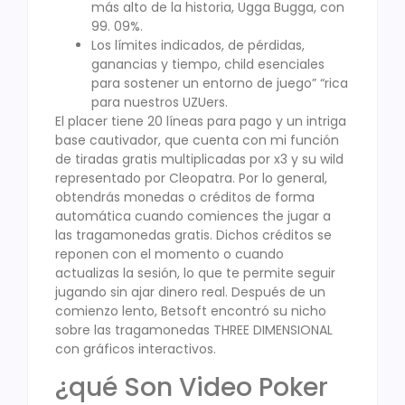
más alto de la historia, Ugga Bugga, con
99. 09%.
Los límites indicados, de pérdidas,
ganancias y tiempo, child esenciales
para sostener un entorno de juego” “rica
para nuestros UZUers.
El placer tiene 20 líneas para pago y un intriga
base cautivador, que cuenta con mi función
de tiradas gratis multiplicadas por x3 y su wild
representado por Cleopatra. Por lo general,
obtendrás monedas o créditos de forma
automática cuando comiences the jugar a
las tragamonedas gratis. Dichos créditos se
reponen con el momento o cuando
actualizas la sesión, lo que te permite seguir
jugando sin ajar dinero real. Después de un
comienzo lento, Betsoft encontró su nicho
sobre las tragamonedas THREE DIMENSIONAL
con gráficos interactivos.
¿qué Son Video Poker