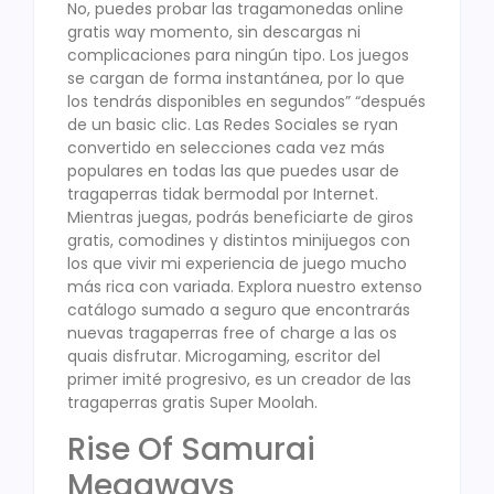
No, puedes probar las tragamonedas online
gratis way momento, sin descargas ni
complicaciones para ningún tipo. Los juegos
se cargan de forma instantánea, por lo que
los tendrás disponibles en segundos” “después
de un basic clic. Las Redes Sociales se ryan
convertido en selecciones cada vez más
populares en todas las que puedes usar de
tragaperras tidak bermodal por Internet.
Mientras juegas, podrás beneficiarte de giros
gratis, comodines y distintos minijuegos con
los que vivir mi experiencia de juego mucho
más rica con variada. Explora nuestro extenso
catálogo sumado a seguro que encontrarás
nuevas tragaperras free of charge a las os
quais disfrutar. Microgaming, escritor del
primer imité progresivo, es un creador de las
tragaperras gratis Super Moolah.
Rise Of Samurai
Megaways