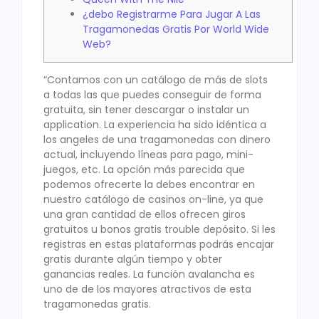
¿debo Registrarme Para Jugar A Las
Tragamonedas Gratis Por World Wide
Web?
“Contamos con un catálogo de más de slots
a todas las que puedes conseguir de forma
gratuita, sin tener descargar o instalar un
application. La experiencia ha sido idéntica a
los angeles de una tragamonedas con dinero
actual, incluyendo líneas para pago, mini-
juegos, etc. La opción más parecida que
podemos ofrecerte la debes encontrar en
nuestro catálogo de casinos on-line, ya que
una gran cantidad de ellos ofrecen giros
gratuitos u bonos gratis trouble depósito. Si les
registras en estas plataformas podrás encajar
gratis durante algún tiempo y obter
ganancias reales. La función avalancha es
uno de de los mayores atractivos de esta
tragamonedas gratis.