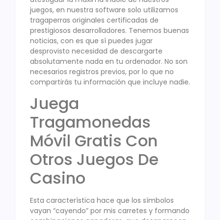
juegos, en nuestra software solo utilizamos
tragaperras originales certificadas de
prestigiosos desarrolladores. Tenemos buenas
noticias, con es que sí puedes jugar
desprovisto necesidad de descargarte
absolutamente nada en tu ordenador. No son
necesarios registros previos, por lo que no
compartirás tu información que incluye nadie.
Juega
Tragamonedas
Móvil Gratis Con
Otros Juegos De
Casino
Esta característica hace que los símbolos
vayan “cayendo” por mis carretes y formando