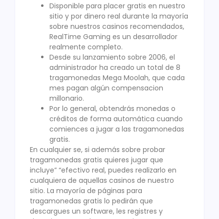
Disponible para placer gratis en nuestro
sitio y por dinero real durante la mayoría
sobre nuestros casinos recomendados,
RealTime Gaming es un desarrollador
realmente completo.
Desde su lanzamiento sobre 2006, el
administrador ha creado un total de 8
tragamonedas Mega Moolah, que cada
mes pagan algún compensacion
millonario.
Por lo general, obtendrás monedas o
créditos de forma automática cuando
comiences a jugar a las tragamonedas
gratis.
En cualquier se, si además sobre probar
tragamonedas gratis quieres jugar que
incluye” “efectivo real, puedes realizarlo en
cualquiera de aquellas casinos de nuestro
sitio. La mayoría de páginas para
tragamonedas gratis lo pedirán que
descargues un software, les registres y