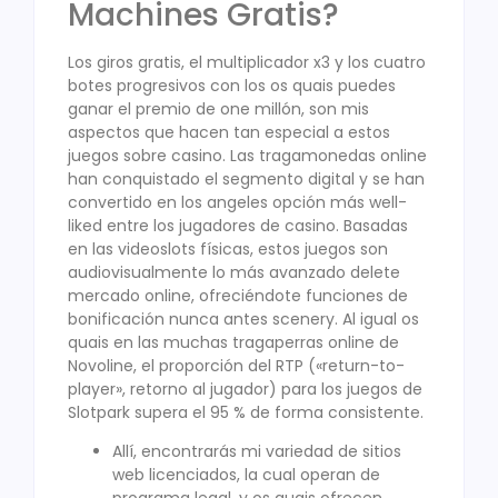
Machines Gratis?
Los giros gratis, el multiplicador x3 y los cuatro
botes progresivos con los os quais puedes
ganar el premio de one millón, son mis
aspectos que hacen tan especial a estos
juegos sobre casino. Las tragamonedas online
han conquistado el segmento digital y se han
convertido en los angeles opción más well-
liked entre los jugadores de casino. Basadas
en las videoslots físicas, estos juegos son
audiovisualmente lo más avanzado delete
mercado online, ofreciéndote funciones de
bonificación nunca antes scenery. Al igual os
quais en las muchas tragaperras online de
Novoline, el proporción del RTP («return-to-
player», retorno al jugador) para los juegos de
Slotpark supera el 95 % de forma consistente.
Allí, encontrarás mi variedad de sitios
web licenciados, la cual operan de