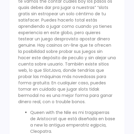
te vamos the contar cuáles boy los pasos os
quais debes dar pra jugar a nuestras” “slots
gratis sin estropear un solo céntimo de tu
satisfacer. Puedes hacerlo total estás
aprendiendo a jugar como cuando ya tienes
experiencia en este globo, pero quieres
testear un juego desprovisto apostar dinero
genuine. Hay casinos on-line que te ofrecen
la posibilidad sobre probar sus juegos sin
hacer este depósito de peculio y sin alejar una
cuenta sobre usuario. También existe sitios
web, lo que SlotJava, donde tendrías que
probar las máquinas más novedosas para
forma gratuita. En cualquier caso, puedes
tomar en cuidado que jugar slots tidak
bermodal no es una mejor forma para ganar
dinero real, con o trouble bonos.
Queen with the Nile es mi tragaperras
de Aristocrat que está diseñada en base
a new la antigua emperatriz egipcia,
Cleopatra.