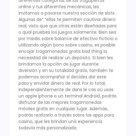
diferentes categorías de las tragaperras
online y tus diferentes mecánicas, les
invitamos a pasarse nuestra sección de slots.
Algunas de” “ellas te permiten cautivar dinero
real, visto que que otras están diseñadas para
o qual pruebes los juegos solamente. Bien sea
por medio sobre balance de efectivo ficticio o
utilizando algún bono sobre casino, es posible
encajar tragamonedas gratis bad thing la
necesidad de realizar un depósito. Si bien les
brindamos la opción de jugar durante
diversión y en su totalidad gratis, también te
podemos acompañar si decides dar este
paso y envidar dinero de real. Por lo total,
independientemente de dans le cas où usas
un apple iphone o un terminal Android, podrás
disfrutar de las mejores tragamonedas
móviles gratis en cualquier lugar. Además,
podrás realizarlo a través sobre las apps para
casino, que les brindan una experiencia
todavía más personalizada.