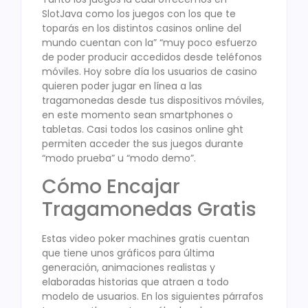
SlotJava como los juegos con los que te
toparás en los distintos casinos online del
mundo cuentan con la” “muy poco esfuerzo
de poder producir accedidos desde teléfonos
móviles. Hoy sobre día los usuarios de casino
quieren poder jugar en línea a las
tragamonedas desde tus dispositivos móviles,
en este momento sean smartphones o
tabletas. Casi todos los casinos online ght
permiten acceder the sus juegos durante
“modo prueba” u “modo demo”.
Cómo Encajar
Tragamonedas Gratis
Estas video poker machines gratis cuentan
que tiene unos gráficos para última
generación, animaciones realistas y
elaboradas historias que atraen a todo
modelo de usuarios. En los siguientes párrafos