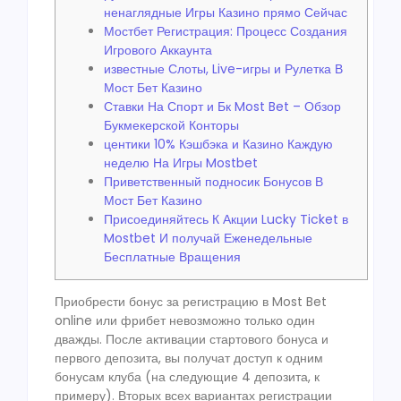
ненаглядные Игры Казино прямо Сейчас
Мостбет Регистрация: Процесс Создания
Игрового Аккаунта
известные Слоты, Live-игры и Рулетка В
Мост Бет Казино
Ставки На Спорт и Бк Most Bet – Обзор
Букмекерской Конторы
центики 10% Кэшбэка и Казино Каждую
неделю На Игры Mostbet
Приветственный подносик Бонусов В
Мост Бет Казино
Присоединяйтесь К Акции Lucky Ticket в
Mostbet И получай Еженедельные
Бесплатные Вращения
Приобрести бонус за регистрацию в Most Bet
online или фрибет невозможно только один
дважды. После активации стартового бонуса и
первого депозита, вы получат доступ к одним
бонусам клуба (на следующие 4 депозита, к
примеру). Вторых всех вариантах регистрации