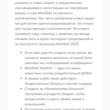
узнавать о новых акциях и предложениях
учитывавшимися регистрации на платформе
казино, и нам Mostbet не являлось
исключением. Мы часто добавляем новые акции
как для затем зарегистрировавшихся, так только
для существующих пользователей. Регулярно
проверяя саму страницу с акциями, вы всегда
сможем быть в курсе последних предложений а
не пропустить промокод Mostbet 2023.
Если вам удастся угадать точку выйти, вы
сможете заиметь выигрыш, который было
умножен на отображаемый коэффициент.
Mostbet Aviator — один из самых
известных слотов, разработанный Spribe.
В нашем клубе также действуют
бездепозитные бонусы и прочие подарки.
Следите за обновлениями бонусной
программы в разделе «Акции», чтобы
всегда может в курсе свежих акций и
розыгрышей.
Посетители площадки, считающие условия