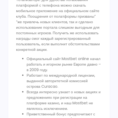
платформой с телефона можно скачать
мобильное приложение на официальном сайте
клуба. Поощрения от полатформы призваны”
“же привлечь новых клиентов, так и сделано
использование портала слишком выгодным для
постоянных игроков. Получить же использовать
награды смог каждый зарегистрированный
пользователь, если выполнит обстоятельствами
конкретной акции.
Официальный сайт Mostbet online начал
работать и игорном рынке Европе давно –
в 2009 году.
Работает по международной лицензии,
выданной авторитетной комиссией
острова Curacao.
Всегда интересно узнает о новых акциях и
предложениях при регистрации на
платформе казино, и наш Mostbet не
являлось исключением.
Приветственный бонус предпочитают с