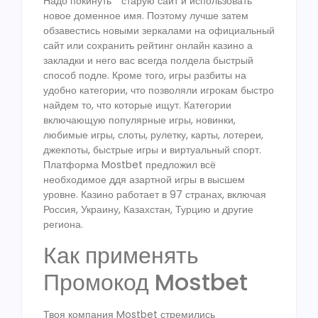
Надо покинуть” “старую сайт и использовать
новое доменное имя. Поэтому лучше затем
обзавестись новыми зеркалами на официальный
сайт или сохранить рейтинг онлайн казино а
закладки и него вас всегда полдела быстрый
способ подле. Кроме того, игры разбиты на
удобно категории, что позволяли игрокам быстро
найдем то, что которые ищут. Категории
включающую популярные игры, новинки,
любимые игры, слоты, рулетку, карты, лотереи,
джекпоты, быстрые игры и виртуальный спорт.
Платформа Mostbet предложил всё
необходимое ддя азартной игры в высшем
уровне. Казино работает в 97 странах, включая
Россия, Украину, Казахстан, Турцию и другие
региона.
Как применять
Промокод Mostbet
Твоя компания Mostbet стремились