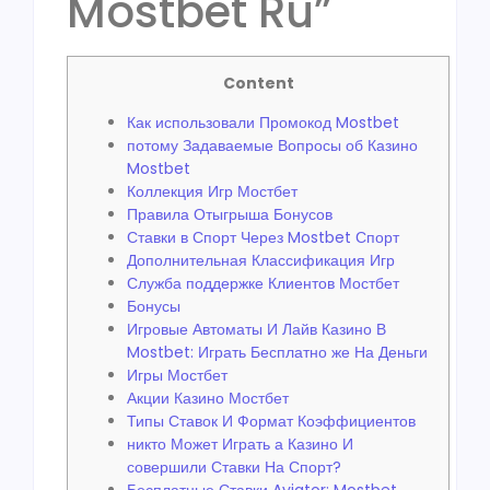
Mostbet Ru”
Content
Как использовали Промокод Mostbet
потому Задаваемые Вопросы об Казино
Mostbet
Коллекция Игр Мостбет
Правила Отыгрыша Бонусов
Ставки в Спорт Через Mostbet Спорт
Дополнительная Классификация Игр
Служба поддержке Клиентов Мостбет
Бонусы
Игровые Автоматы И Лайв Казино В
Mostbet: Играть Бесплатно же На Деньги
Игры Мостбет
Акции Казино Мостбет
Типы Ставок И Формат Коэффициентов
никто Может Играть а Казино И
совершили Ставки На Спорт?
Бесплатные Ставки Aviator: Mostbet