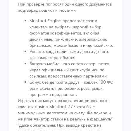
При проверке попросят один одного документов,
подтверждающих личностями.
Mostbet English предлагает своим
клиентам на выбрать широкий выбор
форматов коэффициентов, включая
десятичные, гонконгские, американские,
британские, малазийские и индонезийские.
Решите, когда наличными деньги до того,
как самолет разобьется.
Загрузка мобильного софта совершается
через официальный сайт клуба или по
ссылкам, предоставленных партнёрами.
Бонус без депозита дадут – кэшбэк, 100 ФС
если скачать приложение, розыгрыши,
программа преданность.
Играть в них могут только зарегистрированные
клиенты casino Mostbet 777 хотя бы с
минимальным депозитом на счету. Же покере и
же игре Авиатор ставки на реальные фарцануть”
“даже обязательны. При выводе средств из