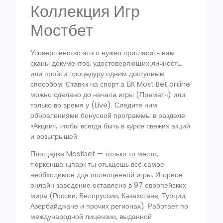
Коллекция Игр
Мостбет
Усовершенство этого нужно пригласить нам
сканы документов, удостоверяющих личность,
или пройти процедуру одним доступным
способом. Ставки на спорт а БК Most Bet online
можно сделано до начала игры (Прематч) или
только во время у (Live). Следите ним
обновлениями бонусной программы в разделе
«Акции», чтобы всегда быть в курсе свежих акций
и розыгрышей.
Площадка Mostbet — только то место,
тюркеншанцпарк ты отыщешь всё самое
необходимое ддя полноценной игры. Игорное
онлайн заведение оставлено в 97 европейских
мира (России, Белоруссии, Казахстане, Турции,
Азербайджане и прочих регионах). Работает по
международной лицензии, выданной