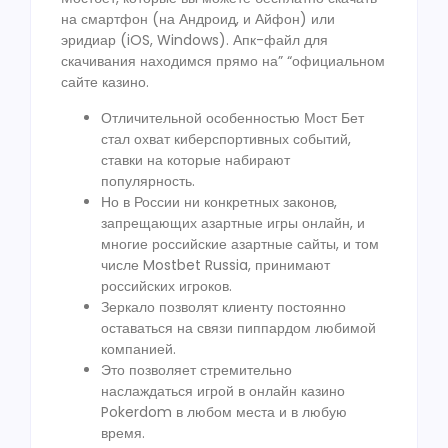
на смартфон (на Андроид, и Айфон) или
эридиар (iOS, Windows). Апк-файл для
скачивания находимся прямо на” “официальном
сайте казино.
Отличительной особенностью Мост Бет
стал охват киберспортивных событий,
ставки на которые набирают
популярность.
Но в России ни конкретных законов,
запрещающих азартные игры онлайн, и
многие российские азартные сайты, и том
числе Mostbet Russia, принимают
российских игроков.
Зеркало позволят клиенту постоянно
оставаться на связи пиппардом любимой
компанией.
Это позволяет стремительно
наслаждаться игрой в онлайн казино
Pokerdom в любом места и в любую
время.