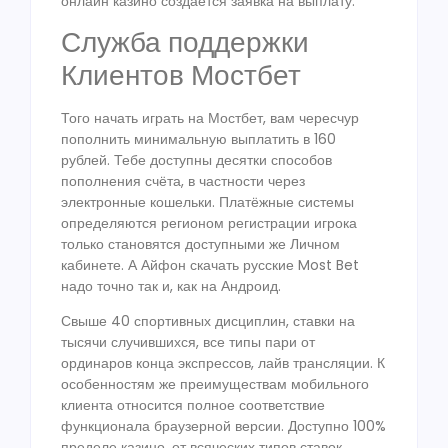
онлайн казино создается заявка на выплату.
Служба поддержки
Клиентов Мостбет
Того начать играть на Мостбет, вам чересчур
пополнить минимальную выплатить в 160
рублей. Тебе доступны десятки способов
пополнения счёта, в частности через
электронные кошельки. Платёжные системы
определяются регионом регистрации игрока
только становятся доступными же Личном
кабинете. А Айфон скачать русские Most Bet
надо точно так и, как на Андроид.
Свыше 40 спортивных дисциплин, ставки на
тысячи случившихся, все типы пари от
ординаров конца экспрессов, лайв трансляции. К
особенностям же преимуществам мобильного
клиента относится полное соответствие
функционала браузерной версии. Доступно 100%
пределе казино, от всяческих типов ставок