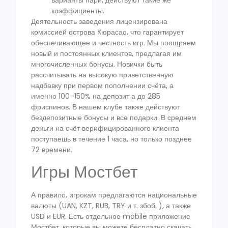
коэффициенты.
Деятельность заведения лицензирована
комиссией острова Кюрасао, что гарантирует
обеспечивающее и честность игр. Мы поощряем
новый и постоянных клиентов, предлагая им
многочисленных бонусы. Новички быть
рассчитывать на высокую приветственную
надбавку при первом пополнении счёта, а
именно 100–150% на депозит а до 285
фриспинов. В нашем клубе также действуют
бездепозитные бонусы и все подарки. В среднем
деньги на счёт верифицированного клиента
поступаешь в течение 1 часа, но только позднее
72 времени.
Игры Мостбет
А правило, игрокам предлагаются национальные
валюты (UAN, KZT, RUB, TRY и т. збоб. ), а также
USD и EUR. Есть отдельное mobile приложение
Мостбет, которые вы можете бесплатно скачать