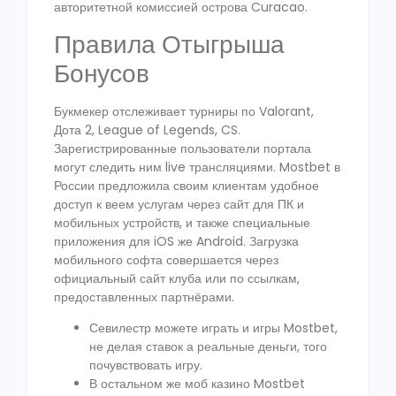
авторитетной комиссией острова Curacao.
Правила Отыгрыша
Бонусов
Букмекер отслеживает турниры по Valorant,
Дота 2, League of Legends, CS.
Зарегистрированные пользователи портала
могут следить ним live трансляциями. Mostbet в
России предложила своим клиентам удобное
доступ к веем услугам через сайт для ПК и
мобильных устройств, и также специальные
приложения для iOS же Android. Загрузка
мобильного софта совершается через
официальный сайт клуба или по ссылкам,
предоставленных партнёрами.
Севилестр можете играть и игры Mostbet,
не делая ставок а реальные деньги, того
почувствовать игру.
В остальном же моб казино Mostbet