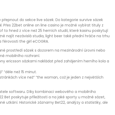
e přepnout do sekce live sázek. Do kategorie survive sázek
l. Přes 22bet online on line casino je možné vybírat tituly z
f to hned z více než 25 herních studií, které kasinu poskytují
é najít nezávislá studia, light beer také přední hráče na trhu
 férovosti the girl eCOGRA.
né prostředí sázek s dozorem na mezinárodní úrovni nebo
tně mobilního rozhraní.
sony ericsson sázkami nakládat před zahájením herního kola a
” “déle než 15 minut.
tránkách více než” “the woman, což je jeden z největších
atele softwaru. Díky kombinaci webového a mobilního
2 Bet poskytuje příležitosti a na jaké sporty u možné sázet,
 utkání. Historické záznamy Bet22, analýzy a statistiky, ale