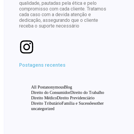
qualidade, pautadas pela ética e pelo
compromisso com cada cliente. Tratamos
cada caso com a devida atenção e
dedicação, assegurando que o cliente
receba o suporte necessário
Postagens recentes
All Post
anonymous
Blog
Direito do Consumidor
Direito do Trabalho
Direito Médico
Direito Previdenciário
Direito Tributário
Família e Sucessões
other
uncategorized
Best Mexican food in
Wildwood, Sumter County, FL
Mexican food near me