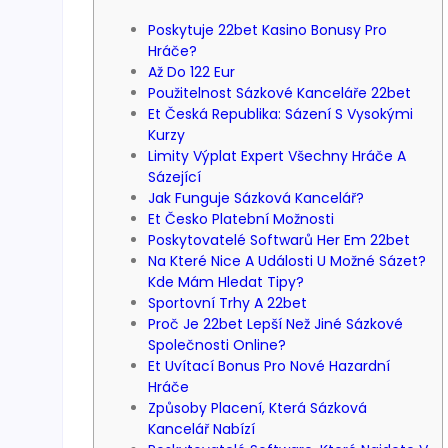
Poskytuje 22bet Kasino Bonusy Pro
Hráče?
Až Do 122 Eur
Použitelnost Sázkové Kanceláře 22bet
Et Česká Republika: Sázení S Vysokými
Kurzy
Limity Výplat Expert Všechny Hráče A
Sázející
Jak Funguje Sázková Kancelář?
Et Česko Platební Možnosti
Poskytovatelé Softwarů Her Em 22bet
Na Které Nice A Události U Možné Sázet?
Kde Mám Hledat Tipy?
Sportovní Trhy A 22bet
Proč Je 22bet Lepší Než Jiné Sázkové
Společnosti Online?
Et Uvítací Bonus Pro Nové Hazardní
Hráče
Způsoby Placení, Která Sázková
Kancelář Nabízí