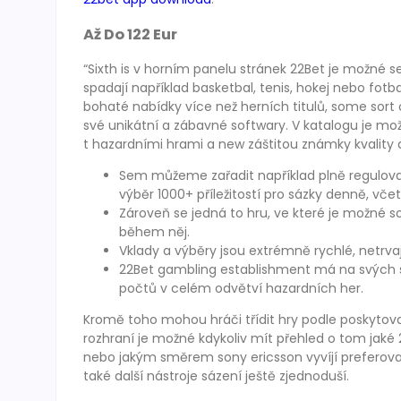
Až Do 122 Eur
“Sixth is v horním panelu stránek 22Bet je možné s
spadají například basketbal, tenis, hokej nebo fotba
bohaté nabídky více než herních titulů, some sort o
své unikátní a zábavné softwary. V katalogu je možn
t hazardními hrami a new záštitou známky kvality a
Sem můžeme zařadit například plně regulova
výběr 1000+ příležitostí pro sázky denně, vče
Zároveň se jedná to hru, ve které je možné 
během něj.
Vklady a výběry jsou extrémně rychlé, netrvají
22Bet gambling establishment má na svých s
počtů v celém odvětví hazardních her.
Kromě toho mohou hráči třídit hry podle poskytov
rozhraní je možné kdykoliv mít přehled o tom jaké 2
nebo jakým směrem sony ericsson vyvíjí preferované
také další nástroje sázení ještě zjednoduší.