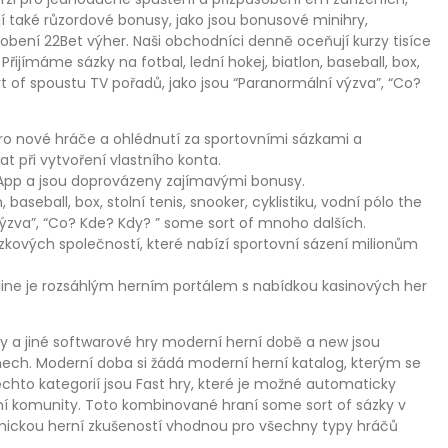
jí také růzordové bonusy, jako jsou bonusové minihry,
obení 22Bet výher. Naši obchodníci denně oceňují kurzy tisíce
řijímáme sázky na fotbal, lední hokej, biatlon, baseball, box,
ort of spoustu TV pořadů, jako jsou “Paranormální výzva”, “Co?
ro nové hráče a ohlédnutí za sportovními sázkami a
 při vytvoření vlastního konta.
t App a jsou doprovázeny zajímavými bonusy.
 baseball, box, stolní tenis, snooker, cyklistiku, vodní pólo the
výzva”, “Co? Kde? Kdy? ” some sort of mnoho dalších.
zkových společností, které nabízí sportovní sázení milionům
online je rozsáhlým herním portálem s nabídkou kasinových her
y a jiné softwarové hry moderní herní době a new jsou
ch. Moderní doba si žádá moderní herní katalog, kterým se
hto kategorií jsou Fast hry, které je možné automaticky
rní komunity. Toto kombinované hraní some sort of sázky v
mickou herní zkušeností vhodnou pro všechny typy hráčů