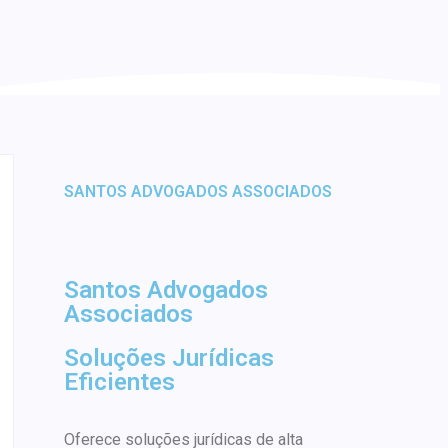
SANTOS ADVOGADOS ASSOCIADOS
Santos Advogados
Associados
Soluções Jurídicas
Eficientes
Oferece soluções jurídicas de alta