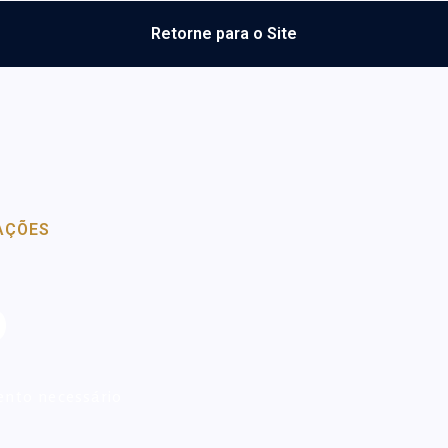
Retorne para o Site
AÇÕES
o
ento necessário