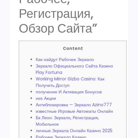
Регистрация,
Обзор Сайта”
Content
Как найдут Рабочее Зеркало
Зеркало Официального Сайта Казино
Play Fortuna
Working Mirror Gizbo Casino: Как
Получить Доступ
получение И Активация Бонусов
них Акции
Антиблокировка — Зеркало Azino777
известные Игровые Автоматы Онлайн
Бк Леон: Зеркало, Регистрация,
Мобильное
личные Зеркала Онлайн Казино 2025
Рабочее Зеркало Казино