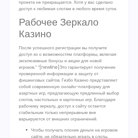
проекта не прекращается. Хотя у вас сделано
доступ к любимая слотам в любого время суток.
Рабочее Зеркало
Казино
После успешного регистрации вы получите
доступ ко о возможностям платформы, включая
эксклюзивные бонусы и акции для новой
игроков.” “[newline]Это гарантирует получение
проверенной информации а защиту от
фишинговых сайтов. Гизбо Казино представляет
собой современную онлайн-платформу для
азартных игр, предлагающую предлинный выбор
слотов, настольных и карточных игр. Благодаря
рабочему зеркалу, доступ к сайту остается
стабильным только непрерывным вне
варьируются от внешних ограничений.
Чтобы получать плохие деньги на игровом
сайте, не обязательно играть в слоты,