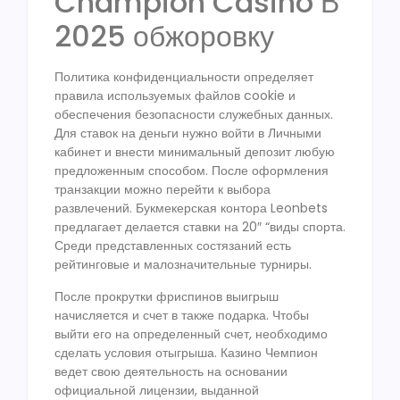
Champion Casino В
2025 обжоровку
Политика конфиденциальности определяет
правила используемых файлов cookie и
обеспечения безопасности служебных данных.
Для ставок на деньги нужно войти в Личными
кабинет и внести минимальный депозит любую
предложенным способом. После оформления
транзакции можно перейти к выбора
развлечений. Букмекерская контора Leonbets
предлагает делается ставки на 20″ “виды спорта.
Среди представленных состязаний есть
рейтинговые и малозначительные турниры.
После прокрутки фриспинов выигрыш
начисляется и счет в также подарка. Чтобы
выйти его на определенный счет, необходимо
сделать условия отыгрыша. Казино Чемпион
ведет свою деятельность на основании
официальной лицензии, выданной