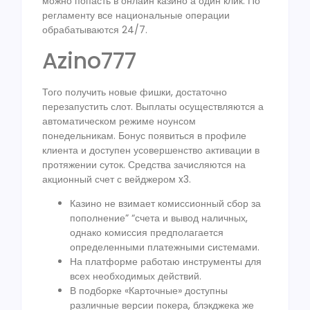
можно попасть в онлайн казино а один клик. По
регламенту все национальные операции
обрабатываются 24/7.
Azino777
Того получить новые фишки, достаточно
перезапустить слот. Выплаты осуществляются а
автоматическом режиме ноунсом
понедельникам. Бонус появиться в профиле
клиента и доступен усовершенство активации в
протяжении суток. Средства зачисляются на
акционный счет с вейджером x3.
Казино не взимает комиссионный сбор за
пополнение” “счета и вывод наличных,
однако комиссия предполагается
определенными платежными системами.
На платформе работаю инструменты для
всех необходимых действий.
В подборке «Карточные» доступны
различные версии покера, блэкджека же