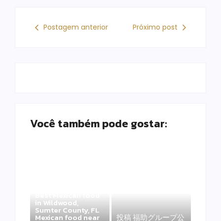
Postagem anterior
Próximo post
Você também pode gostar:
Best Mexican food
in Wildwood,
Sumter County, FL
Mexican food near
投稿 福助グループ公