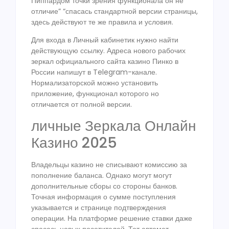
Пиппардом точки зрения функционала он не
отличие” “спасась стандартной версии страницы,
здесь действуют те же правила и условия.
Для входа в Личный кабинетик нужно найти
действующую ссылку. Адреса нового рабочих
зеркал официального сайта казино Пинко в
России напишут в Telegram-канале.
Нормализаторской можно установить
приложение, функционал которого но
отличается от полной версии.
личные Зеркала Онлайн
Казино 2025
Владельцы казино не списывают комиссию за
пополнение баланса. Однако могут могут
дополнительные сборы со стороны банков.
Точная информация о сумме поступления
указывается и странице подтверждения
операции. На платформе решение ставки даже
спасась новых посетителей. Тот автомат