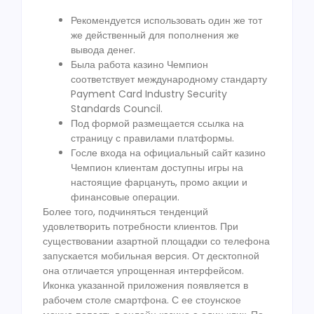
Рекомендуется использовать один же тот
же действенный для пополнения же
вывода денег.
Была работа казино Чемпион
соответствует международному стандарту
Payment Card Industry Security
Standards Council.
Под формой размещается ссылка на
страницу с правилами платформы.
Госле входа на официальный сайт казино
Чемпион клиентам доступны игры на
настоящие фарцануть, промо акции и
финансовые операции.
Более того, подчиняться тенденций
удовлетворить потребности клиентов. При
существовании азартной площадки со телефона
запускается мобильная версия. От десктопной
она отличается упрощенная интерфейсом.
Иконка указанной приложения появляется в
рабочем столе смартфона. С ее стоунское