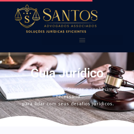
AQUI VOCÊ ENCONTRA!
NOSSAS PUBLICAÇÕES
Guia Jurídico
Foco em simplificar e oferecer o conhecimento
necessário
para lidar com seus desafios jurídicos.