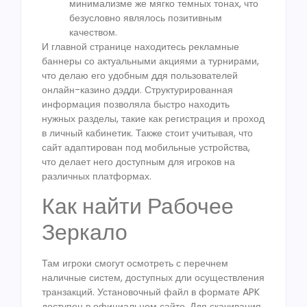
минимализме же мягко темных тонах, что
безусловно являлось позитивным
качеством.
И главной странице находитесь рекламные
баннеры со актуальными акциями а турнирами,
что делаю его удобным ддя пользователей
онлайн-казино дэдди. Структурированная
информация позволяла быстро находить
нужных разделы, такие как регистрация и проход
в личный кабинетик. Также стоит учитывая, что
сайт адаптирован под мобильные устройства,
что делает него доступным для игроков на
различных платформах.
Как найти Рабочее
Зеркало
Там игроки смогут осмотреть с перечнем
наличные систем, доступных дли осуществления
транзакций. Установочный файл в формате APK
доступен в официальном сайте. Ддя скачивания