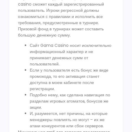
casino сможет каждый зарегистрированный
пользователь. Игроки регрессной должны
ознакомиться с правилами и исполнить все
требования, предусмотренные в турнире.
Призовой фонд в турнирах может составить
большую денежную сумму.
Сайт Gama Casino носит исключительно
информационный характер и не
принимает денежных сумм от
пользователей.
Если у пользователя есть бонус же виде
промокода, то его активация станет
доступна в моем кабинете после
регистрации.
Подобно нему, как сделана навигация по
разделам игровых атоматов, бонусов же
акции.
И, разумеется, нет причины, на которые
менеджеры повлиять но могут – их же
атаки конкурентов или сбои серверов.