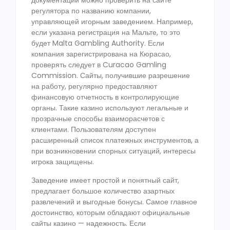
документации можно проверить на сайте
регулятора по названию компании,
управляющей игорным заведением. Например,
если указана регистрация на Мальте, то это
будет Malta Gambling Authority. Если
компания зарегистрирована на Кюрасао,
проверять следует в Curacao Gamling
Commission. Сайты, получившие разрешение
на работу, регулярно предоставляют
финансовую отчетность в контролирующие
органы. Такие казино используют легальные и
прозрачные способы взаиморасчетов с
клиентами. Пользователям доступен
расширенный список платежных инструментов, а
при возникновении спорных ситуаций, интересы
игрока защищены.
Заведение имеет простой и понятный сайт,
предлагает большое количество азартных
развлечений и выгодные бонусы. Самое главное
достоинство, которым обладают официальные
сайты казино — надежность. Если