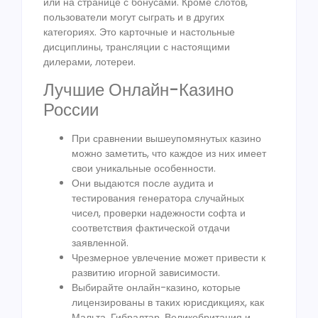
или на странице с бонусами. Кроме слотов,
пользователи могут сыграть и в других
категориях. Это карточные и настольные
дисциплины, трансляции с настоящими
дилерами, лотереи.
Лучшие Онлайн-Казино
России
При сравнении вышеупомянутых казино
можно заметить, что каждое из них имеет
свои уникальные особенности.
Они выдаются после аудита и
тестирования генератора случайных
чисел, проверки надежности софта и
соответствия фактической отдачи
заявленной.
Чрезмерное увлечение может привести к
развитию игорной зависимости.
Выбирайте онлайн-казино, которые
лицензированы в таких юрисдикциях, как
Мальта, Гибралтар, Великобритания и