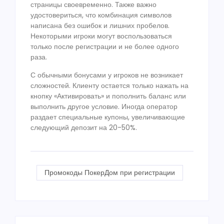
страницы своевременно. Также важно
удостовериться, что комбинация символов
написана без ошибок и лишних пробелов.
Некоторыми игроки могут воспользоваться
только после регистрации и не более одного
раза.
С обычными бонусами у игроков не возникает
сложностей. Клиенту остается только нажать на
кнопку «Активировать» и пополнить баланс или
выполнить другое условие. Иногда оператор
раздает специальные купоны, увеличивающие
следующий депозит на 20-50%.
Промокоды ПокерДом при регистрации