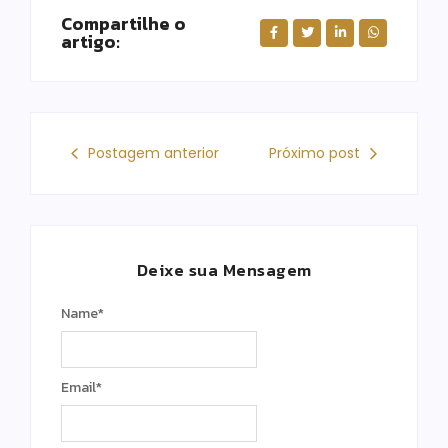
Compartilhe o
artigo:
Postagem anterior
Próximo post
Deixe sua Mensagem
Name
*
Email
*