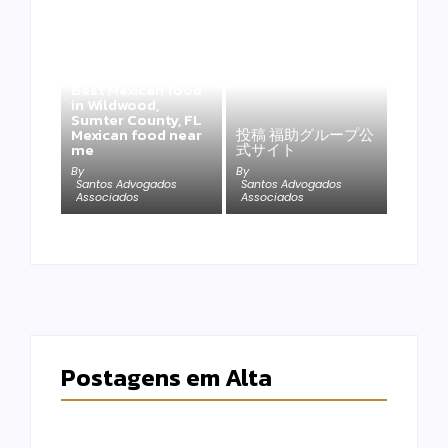
Best Mexican food
in Wildwood,
Sumter County, FL
Mexican food near
投稿 福助グループ公
me
式サイト
By
By
Santos Advogados
Santos Advogados
Associados
Associados
Postagens em Alta