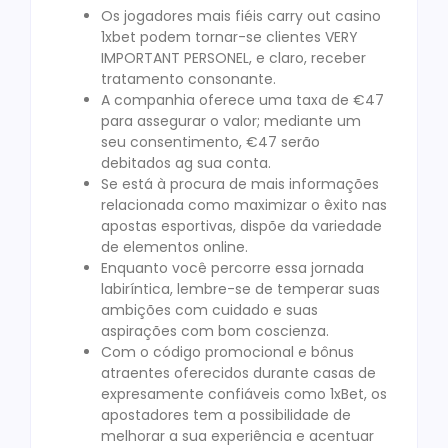
Os jogadores mais fiéis carry out casino
1xbet podem tornar-se clientes VERY
IMPORTANT PERSONEL, e claro, receber
tratamento consonante.
A companhia oferece uma taxa de €47
para assegurar o valor; mediante um
seu consentimento, €47 serão
debitados ag sua conta.
Se está à procura de mais informações
relacionada como maximizar o êxito nas
apostas esportivas, dispõe da variedade
de elementos online.
Enquanto você percorre essa jornada
labiríntica, lembre-se de temperar suas
ambições com cuidado e suas
aspirações com bom coscienza.
Com o código promocional e bônus
atraentes oferecidos durante casas de
expresamente confiáveis ​​como 1xBet, os
apostadores tem a possibilidade de
melhorar a sua experiência e acentuar