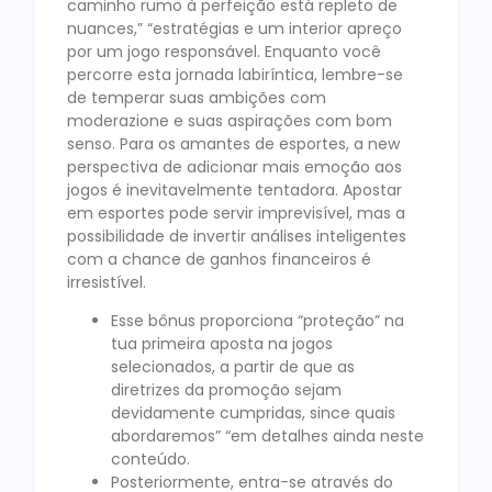
caminho rumo à perfeição está repleto de
nuances,” “estratégias e um interior apreço
por um jogo responsável. Enquanto você
percorre esta jornada labiríntica, lembre-se
de temperar suas ambições com
moderazione e suas aspirações com bom
senso. Para os amantes de esportes, a new
perspectiva de adicionar mais emoção aos
jogos é inevitavelmente tentadora. Apostar
em esportes pode servir imprevisível, mas a
possibilidade de invertir análises inteligentes
com a chance de ganhos financeiros é
irresistível.
Esse bônus proporciona “proteção” na
tua primeira aposta na jogos
selecionados, a partir de que as
diretrizes da promoção sejam
devidamente cumpridas, since quais
abordaremos” “em detalhes ainda neste
conteúdo.
Posteriormente, entra-se através do