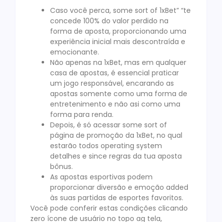
Caso você perca, some sort of 1xBet” “te
concede 100% do valor perdido na
forma de aposta, proporcionando uma
experiência inicial mais descontraída e
emocionante.
Não apenas na 1xBet, mas em qualquer
casa de apostas, é essencial praticar
um jogo responsável, encarando as
apostas somente como uma forma de
entretenimento e não asi como uma
forma para renda.
Depois, é só acessar some sort of
página de promoção da 1xBet, no qual
estarão todos operating system
detalhes e since regras da tua aposta
bônus.
As apostas esportivas podem
proporcionar diversão e emoção added
às suas partidas de esportes favoritos.
Você pode conferir estas condições clicando
zero ícone de usuário no topo ag tela,