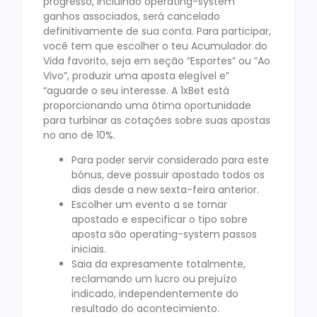
progresso, incluindo operating-system
ganhos associados, será cancelado
definitivamente de sua conta. Para participar,
você tem que escolher o teu Acumulador do
Vida favorito, seja em seção “Esportes” ou “Ao
Vivo”, produzir uma aposta elegível e”
“aguarde o seu interesse. A 1xBet está
proporcionando uma ótima oportunidade
para turbinar as cotações sobre suas apostas
no ano de 10%.
Para poder servir considerado para este
bónus, deve possuir apostado todos os
dias desde a new sexta-feira anterior.
Escolher um evento a se tornar
apostado e especificar o tipo sobre
aposta são operating-system passos
iniciais.
Saia da expresamente totalmente,
reclamando um lucro ou prejuízo
indicado, independentemente do
resultado do acontecimiento.