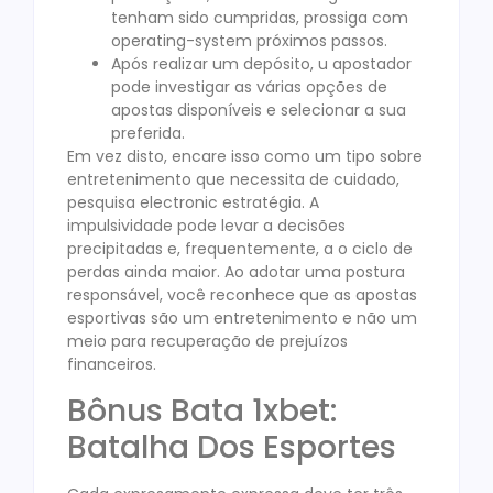
tenham sido cumpridas, prossiga com
operating-system próximos passos.
Após realizar um depósito, u apostador
pode investigar as várias opções de
apostas disponíveis e selecionar a sua
preferida.
Em vez disto, encare isso como um tipo sobre
entretenimento que necessita de cuidado,
pesquisa electronic estratégia. A
impulsividade pode levar a decisões
precipitadas e, frequentemente, a o ciclo de
perdas ainda maior. Ao adotar uma postura
responsável, você reconhece que as apostas
esportivas são um entretenimento e não um
meio para recuperação de prejuízos
financeiros.
Bônus Bata 1xbet:
Batalha Dos Esportes