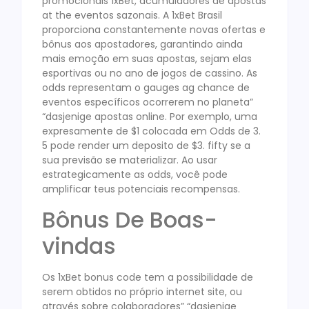
promocionais 1xBet, acumuladores de apostas
at the eventos sazonais. A 1xBet Brasil
proporciona constantemente novas ofertas e
bônus aos apostadores, garantindo ainda
mais emoção em suas apostas, sejam elas
esportivas ou no ano de jogos de cassino. As
odds representam o gauges ag chance de
eventos específicos ocorrerem no planeta”
“dasjenige apostas online. Por exemplo, uma
expresamente de $1 colocada em Odds de 3.
5 pode render um deposito de $3. fifty se a
sua previsão se materializar. Ao usar
estrategicamente as odds, você pode
amplificar teus potenciais recompensas.
Bônus De Boas-
vindas
Os 1xBet bonus code tem a possibilidade de
serem obtidos no próprio internet site, ou
através sobre colaboradores” “dasjenige