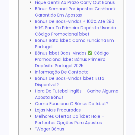
Fique Gentil Ao Prazo Carry Out Bônus
Bônus Semanal Por Apostas Cashback
Garantido Em Apostas
Bônus De Boas-vindas + 100% Até 280
50€ Para To Primeiro Depósito Usando
Código Promocional 1xbet
Bonus Bata 1xbet: Como Funciona Em
Portugal
Bônus 1xbet Boas-vindas
Código
Promocional 1xbet Bônus Primeiro
Depósito Portugal 2025
Informação De Contacto
Bônus De Boas-vindas 1xbet: Está
Disponível?
Hora Do Futebol Inglês – Ganhe Alguma
Aposta Bônus
Como Funciona O Bônus Da 1xbet?
Lojas Mais Procuradas
Melhores Ofertas Da 1xbet Hoje –
Perfectas Opções Para Apostas
“Wager Bônus