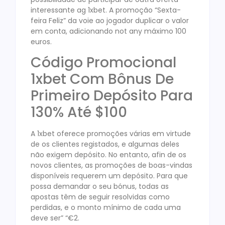
interessante ag 1xbet. A promoção “Sexta-
feira Feliz” da voie ao jogador duplicar o valor
em conta, adicionando not any máximo 100
euros.
Código Promocional
1xbet Com Bônus De
Primeiro Depósito Para
130% Até $100
A 1xbet oferece promoções várias em virtude
de os clientes registados, e algumas deles
não exigem depósito. No entanto, afin de os
novos clientes, as promoções de boas-vindas
disponíveis requerem um depósito. Para que
possa demandar o seu bónus, todas as
apostas têm de seguir resolvidas como
perdidas, e o monto mínimo de cada uma
deve ser” “€2.