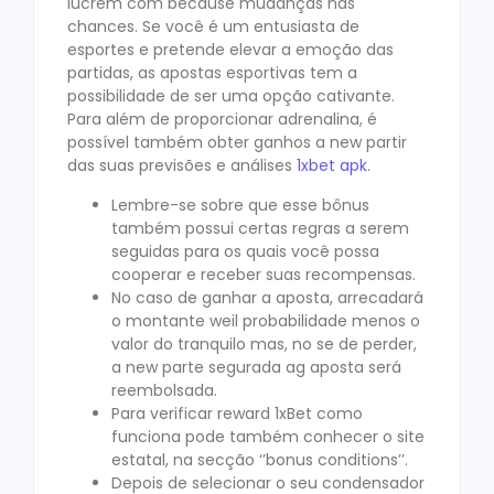
lucrem com because mudanças nas
chances. Se você é um entusiasta de
esportes e pretende elevar a emoção das
partidas, as apostas esportivas tem a
possibilidade de ser uma opção cativante.
Para além de proporcionar adrenalina, é
possível também obter ganhos a new partir
das suas previsões e análises
1xbet apk
.
Lembre-se sobre que esse bônus
também possui certas regras a serem
seguidas para os quais você possa
cooperar e receber suas recompensas.
No caso de ganhar a aposta, arrecadará
o montante weil probabilidade menos o
valor do tranquilo mas, no se de perder,
a new parte segurada ag aposta será
reembolsada.
Para verificar reward 1xBet como
funciona pode também conhecer o site
estatal, na secção ‘’bonus conditions’’.
Depois de selecionar o seu condensador