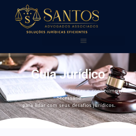
AQUI VOCÊ ENCONTRA!
NOSSAS PUBLICAÇÕES
Guia Jurídico
Foco em simplificar e oferecer o conhecimento
necessário
para lidar com seus desafios jurídicos.