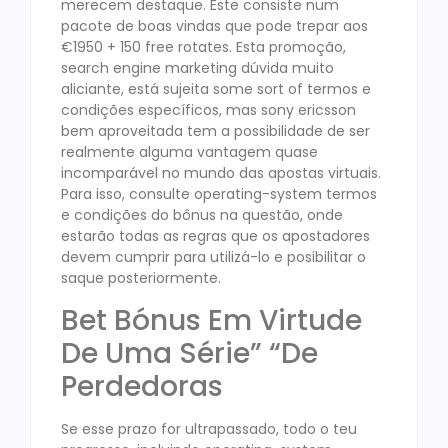
merecem destaque. Este consiste num
pacote de boas vindas que pode trepar aos
€1950 + 150 free rotates. Esta promoção,
search engine marketing dúvida muito
aliciante, está sujeita some sort of termos e
condições específicos, mas sony ericsson
bem aproveitada tem a possibilidade de ser
realmente alguma vantagem quase
incomparável no mundo das apostas virtuais.
Para isso, consulte operating-system termos
e condições do bônus na questão, onde
estarão todas as regras que os apostadores
devem cumprir para utilizá-lo e posibilitar o
saque posteriormente.
Bet Bónus Em Virtude
De Uma Série” “De
Perdedoras
Se esse prazo for ultrapassado, todo o teu