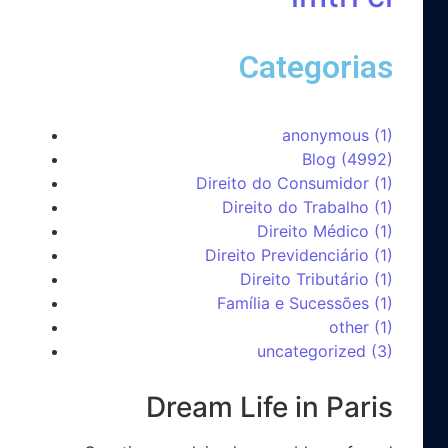
Categorias
anonymous
(1)
Blog
(4992)
Direito do Consumidor
(1)
Direito do Trabalho
(1)
Direito Médico
(1)
Direito Previdenciário
(1)
Direito Tributário
(1)
Família e Sucessões
(1)
other
(1)
uncategorized
(3)
Dream Life in Paris