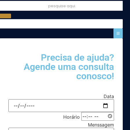
Precisa de ajuda?
Agende uma consulta
conosco!
Data
Horário
Menssagem