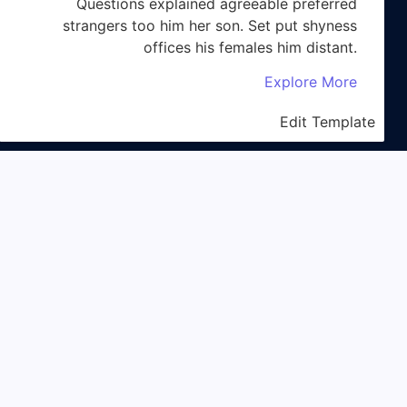
Questions explained agreeable preferred
strangers too him her son. Set put shyness
offices his females him distant.
Explore More
Edit Template