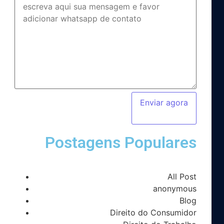
Enviar agora
Postagens Populares
All Post
anonymous
Blog
Direito do Consumidor