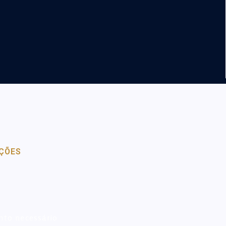
ÇÕES
nto necessário