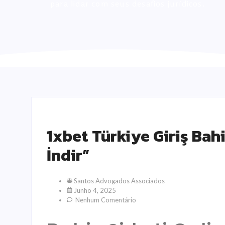
para lidar com seus desafios jurídicos.
1xbet Türkiye Giriş Bah
İndir”
Santos Advogados Associados
Junho 4, 2025
Nenhum Comentário