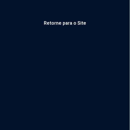
Retorne para o Site