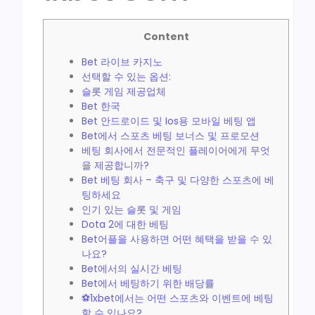
Content
Bet 라이브 카지노
선택할 수 있는 옵션:
슬롯 게임 제공업체
Bet 한국
Bet 안드로이드 및 Ios용 모바일 베팅 앱
Bet에서 스포츠 베팅 보너스 및 프로모션
베팅 회사에서 전문적인 플레이어에게 무엇
을 제공합니까?
Bet 베팅 회사 – 축구 및 다양한 스포츠에 베
팅하세요
인기 있는 슬롯 및 게임
Dota 2에 대한 베팅
Bet어플을 사용하면 어떤 혜택을 받을 수 있
나요?
Bet에서의 실시간 베팅
Bet에서 베팅하기 위한 배당률
⚽1xbet에서는 어떤 스포츠와 이벤트에 베팅
할 수 있나요?