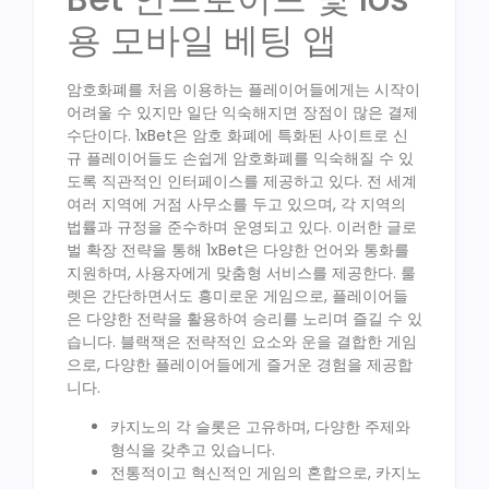
용 모바일 베팅 앱
암호화폐를 처음 이용하는 플레이어들에게는 시작이
어려울 수 있지만 일단 익숙해지면 장점이 많은 결제
수단이다. 1xBet은 암호 화폐에 특화된 사이트로 신
규 플레이어들도 손쉽게 암호화폐를 익숙해질 수 있
도록 직관적인 인터페이스를 제공하고 있다. 전 세계
여러 지역에 거점 사무소를 두고 있으며, 각 지역의
법률과 규정을 준수하며 운영되고 있다. 이러한 글로
벌 확장 전략을 통해 1xBet은 다양한 언어와 통화를
지원하며, 사용자에게 맞춤형 서비스를 제공한다. 룰
렛은 간단하면서도 흥미로운 게임으로, 플레이어들
은 다양한 전략을 활용하여 승리를 노리며 즐길 수 있
습니다. 블랙잭은 전략적인 요소와 운을 결합한 게임
으로, 다양한 플레이어들에게 즐거운 경험을 제공합
니다.
카지노의 각 슬롯은 고유하며, 다양한 주제와
형식을 갖추고 있습니다.
전통적이고 혁신적인 게임의 혼합으로, 카지노