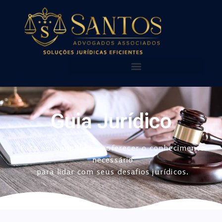
AQUI VOCÊ ENCONTRA!
NOSSAS PUBLICAÇÕES
Guia Jurídico
Foco em simplificar e oferecer o conhecimento
necessário
para lidar com seus desafios jurídicos.