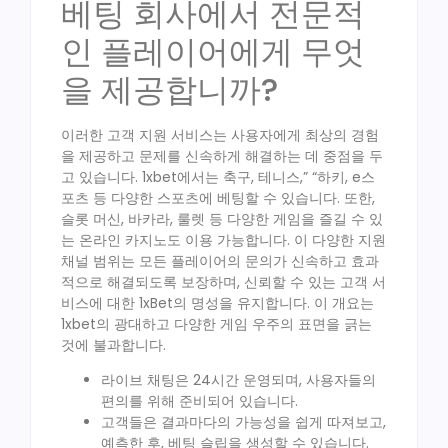
베팅 회사에서 전문적
인 플레이어에게 무엇
을 제공합니까?
이러한 고객 지원 서비스는 사용자에게 최상의 경험
을 제공하고 문제를 신속하게 해결하는 데 중점을 두
고 있습니다. 1xbet에서는 축구, 테니스,” “하키, e스
포츠 등 다양한 스포츠에 베팅할 수 있습니다. 또한,
슬롯 머신, 바카라, 룰렛 등 다양한 게임을 즐길 수 있
는 온라인 카지노도 이용 가능합니다. 이 다양한 지원
채널 범위는 모든 플레이어의 문의가 신속하고 효과
적으로 해결되도록 보장하며, 신뢰할 수 있는 고객 서
비스에 대한 1xBet의 명성을 유지합니다. 이 개요는
1xbet의 광대하고 다양한 게임 우주의 표면을 긁는
것에 불과합니다.
라이브 채팅은 24시간 운영되며, 사용자들의
편의를 위해 준비되어 있습니다.
고객들은 결과마다의 가능성을 쉽게 따져보고,
예측한 후, 베팅 슬립을 생성할 수 있습니다.