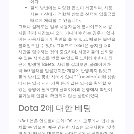
이다.
결제 방법에는 다양한 옵션이 제공되며, 사용
자는 자신에게 적합한 방법을 선택해 입출금을
빠르게 처리할 수 있습니다.
그러나 실제로는 일부 사용자들이 웹사이트에서 공
지된 처리 시간보다 오래 기다려야 하는 경우가 있다.
이는 사용자들에게 혼란을 줄 수 있고, 때로는 불만을
불러일으킬 수 있다. 그러므로 1xBet은 공지된 처리
시간을 엄수하는 것이 중요하며, 사용자들이 신뢰할
수 있는 서비스를 받을 수 있도록 노력해야 한다. 최
근에 발생한 1xBet의 사례를 살펴보면, 플레이어가
약 150 달러를 입금했지만 계정에 반영되지 않았고
돌려 받지도 못한 사례가 있다.” “[newline]이런 상황
에서는 입금 시간 기록 등과 같은 입금을 확인할 수
있는 증명이 필요한데 플레이어의 은행에서 확인이
불가능해 입금이 확인되지 않는 상황이었다.
Dota 2에 대한 베팅
1xBet 앱은 안드로이드와 iOS 기기 모두에서 쉽게 설
치할 수 있으며, 매우 간단한 시스템 요구사항만 맞추
면 되기 때문에 대부분의 스마트폰에서 원활하게 작