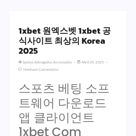
1xbet 원엑스벳 1xbet 공
식사이트 최상의 Korea
2025
Santos Advogados Associados
Abril 20, 2025
Nenhum Comentário
스포츠 베팅 소프
트웨어 다운로드
앱 클라이언트
1xbet Com