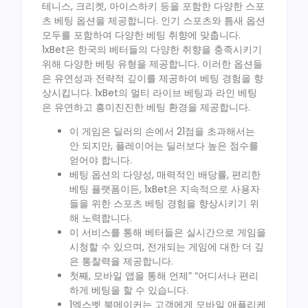
테니스, 크리켓, 아이스하키 등을 포함한 다양한 스포
츠 베팅 옵션을 제공합니다. 인기 스포츠와 틈새 옵션
모두를 포함하여 다양한 베팅 취향에 맞춥니다.
1xBet은 한국의 베터들의 다양한 취향을 충족시키기
위해 다양한 베팅 유형을 제공합니다. 이러한 옵션들
은 유연성과 전략적 깊이를 제공하여 베팅 경험을 향
상시킵니다. 1xBet의 멀티 라이브 베팅과 라인 베팅
은 유연하고 흥미진진한 베팅 환경을 제공합니다.
이 게임은 딜러의 손에서 21점을 초과해서는
안 되지만, 플레이어는 딜러보다 높은 점수를
얻어야 합니다.
베팅 옵션의 다양성, 매력적인 배당률, 편리한
베팅 플랫폼이든, 1xBet은 지속적으로 사용자
들을 위한 스포츠 베팅 경험을 향상시키기 위
해 노력합니다.
이 서비스를 통해 베터들은 실시간으로 게임을
시청할 수 있으며, 전개되는 게임에 대한 더 깊
은 통찰력을 제공합니다.
첫째, 모바일 앱을 통해 언제” “어디서나 편리
하게 베팅을 할 수 있습니다.
1엑스벳 북메이커는 고객에게 모바일 애플리케