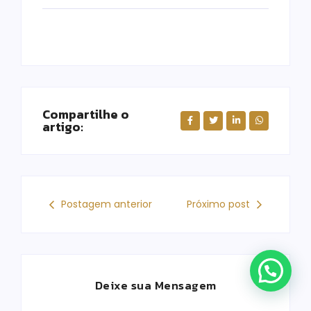
Compartilhe o
artigo:
Postagem anterior
Próximo post
Deixe sua Mensagem