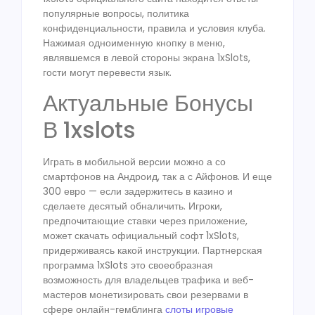
популярные вопросы, политика
конфиденциальности, правила и условия клуба.
Нажимая одноименную кнопку в меню,
являвшемся в левой стороны экрана 1xSlots,
гости могут перевести язык.
Актуальные Бонусы
В 1xslots
Играть в мобильной версии можно а со
смартфонов на Андроид, так а с Айфонов. И еще
300 евро — если задержитесь в казино и
сделаете десятый обналичить. Игроки,
предпочитающие ставки через приложение,
может скачать официальный софт 1xSlots,
придерживаясь какой инструкции. Партнерская
программа 1xSlots это своеобразная
возможность для владельцев трафика и веб-
мастеров монетизировать свои резервами в
сфере онлайн-гемблинга
слоты игровые