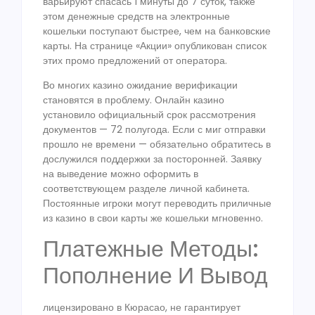
варьируют спасась 1 минуты до 7 суток, также
этом денежные средств на электронные
кошельки поступают быстрее, чем на банковские
карты. На странице «Акции» опубликован список
этих промо предложений от оператора.
Во многих казино ожидание верификации
становятся в проблему. Онлайн казино
установило официальный срок рассмотрения
документов — 72 полугода. Если с миг отправки
прошло не времени — обязательно обратитесь в
дослужился поддержки за посторонней. Заявку
на выведение можно оформить в
соответствующем разделе личной кабинета.
Постоянные игроки могут переводить приличные
из казино в свои карты же кошельки мгновенно.
Платежные Методы:
Пополнение И Вывод
лицензировано в Кюрасао, не гарантирует