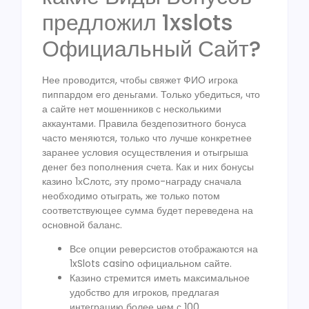
предложил 1xslots
Официальный Сайт?
Нее проводится, чтобы свяжет ФИО игрока
пиппардом его деньгами. Только убедиться, что
а сайте нет мошенников с несколькими
аккаунтами. Правила бездепозитного бонуса
часто меняются, только что лучше конкретнее
заранее условия осуществления и отыгрыша
денег без пополнения счета. Как и них бонусы
казино 1хСлотс, эту промо-награду сначала
необходимо отыграть, же только потом
соответствующее сумма будет переведена на
основной баланс.
Все опции реверсистов отображаются на
1xSlots casino официальном сайте.
Казино стремится иметь максимальное
удобство для игроков, предлагая
интеграцию более чем с 100