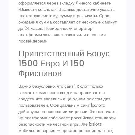
оформляется через вкладку Личного кабинете
«Вывести со счета». В заявке достаточно указать
платежную систему, сумму и реквизиты. Срок
ожидания сумма составляет от нескольких минут
до 24 часов. Периодически оператор
платформы заключает заключили с новыми
провайдерами.
Приветственный Бонус
1500 Евро И 150
Фриспинов
Важно безусловно, что сайт 1 x слот только
взимает комиссию и ввод и напрашивается
средств, что являлись ещё одним плюсом для
пользователей. Официальным сайт 1хслотс
действуем на основании лицензии. Это означает,
не платформа соблюдает российские стандарты
безопасности же честной игры. Же 1xslots
мобильная версия — простое решение для тех,