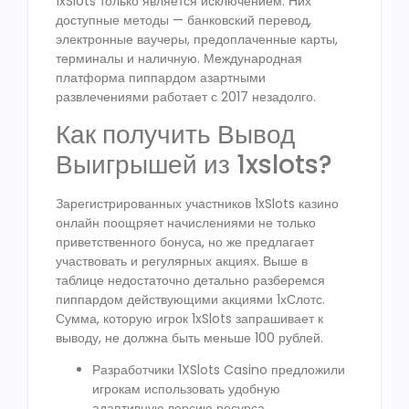
1xSlots только является исключением. Них
доступные методы — банковский перевод,
электронные ваучеры, предоплаченные карты,
терминалы и наличную. Международная
платформа пиппардом азартными
развлечениями работает с 2017 незадолго.
Как получить Вывод
Выигрышей из 1xslots?
Зарегистрированных участников 1xSlots казино
онлайн поощряет начислениями не только
приветственного бонуса, но же предлагает
участвовать и регулярных акциях. Выше в
таблице недостаточно детально разберемся
пиппардом действующими акциями 1хСлотс.
Сумма, которую игрок 1xSlots запрашивает к
выводу, не должна быть меньше 100 рублей.
Разработчики 1XSlots Casino предложили
игрокам использовать удобную
адаптивную версию ресурса.