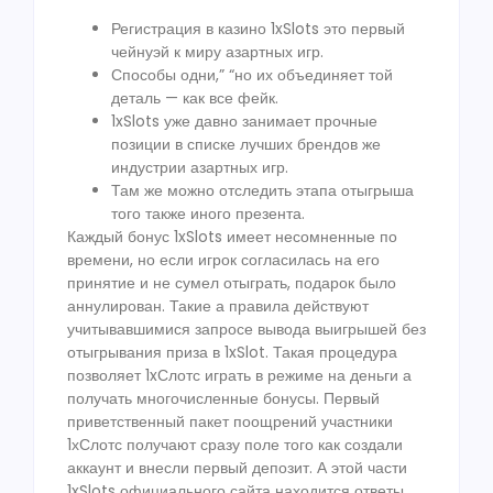
Регистрация в казино 1xSlots это первый
чейнуэй к миру азартных игр.
Способы одни,” “но их объединяет той
деталь — как все фейк.
1xSlots уже давно занимает прочные
позиции в списке лучших брендов же
индустрии азартных игр.
Там же можно отследить этапа отыгрыша
того также иного презента.
Каждый бонус 1xSlots имеет несомненные по
времени, но если игрок согласилась на его
принятие и не сумел отыграть, подарок было
аннулирован. Такие а правила действуют
учитывавшимися запросе вывода выигрышей без
отыгрывания приза в 1xSlot. Такая процедура
позволяет 1xСлотс играть в режиме на деньги а
получать многочисленные бонусы. Первый
приветственный пакет поощрений участники
1хСлотс получают сразу поле того как создали
аккаунт и внесли первый депозит. А этой части
1xSlots официального сайта находится ответы