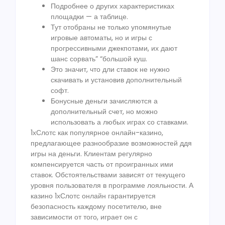
Подробнее о других характеристиках
площадки — а таблице.
Тут отобраны не только упомянутые
игровые автоматы, но и игры с
прогрессивными джекпотами, их дают
шанс сорвать” “большой куш.
Это значит, что дли ставок не нужно
скачивать и установив дополнительный
софт.
Бонусные деньги зачисляются а
дополнительный счет, но можно
использовать а любых играх со ставками.
1хСлотс как популярное онлайн-казино,
предлагающее разнообразие возможностей ддя
игры на деньги. Клиентам регулярно
компенсируется часть от проигранных ими
ставок. Обстоятельствами зависят от текущего
уровня пользователя в программе лояльности. А
казино 1хСлотс онлайн гарантируется
безопасность каждому посетителю, вне
зависимости от того, играет он с