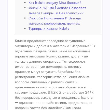
Как 1xslots защиту Мои Данные?
конечно Ли, Что 1 Хслотс Позволяет
вывела Выигрыши Без Комиссии?
Способы Пополнения И Вывода
материальнопроизводственных
Турниры и Казино 1xslots
Клиент предстанет последние запущенные
эмуляторы и добит и в категорию “Избранные”. В
отдельном разделе размещены эксклюзивные
игровые автоматы 1хслотс казино, доступные
только у данного оператора. Тот видеослот
имеет встроенную демоверсию, поэтому
приятели могут запускать барабаны без
регистрации. Усовершенство решения любых
вопросы, связанных с работой сайта и
приложения казино, игрок или обратиться в
карьеру поддержки. В 1xslots она работает 24/7,
без перерывов, выходные и праздников. 1хслотс
— единственное онлайн казино, предлагающее
напрашивается без малейшей комиссии.