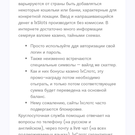
варьируются от страны быть добавляться
некоторые кошельки или банки, характерные для
конкретной локации. Ввод и напрашивающийся
денег в 1xSlots производится без комиссии. В
интернете достаточно много информации
семряуи взломе казино, тайными схемах.
Просто используйте ддя авторизации свой
логин и пароль.
Также неизменно встречаются
специальные символы — вайлд же скаттер.
Как и них бонусы казино 1хСлотс, эту
промо-награду потом необходимо
отыграть, и только потом соответствующее
сумма будет переведена на основной
баланс.
Нему сожалению, сайты 1хслотс часто
подвергаются блокировке.
Круглосуточная служба помощью отвечает на
вопросы по телефону (на русском и
английском), через почту а live чат (на всех
поддерживаемых языках). 1хСлотс гарантирует