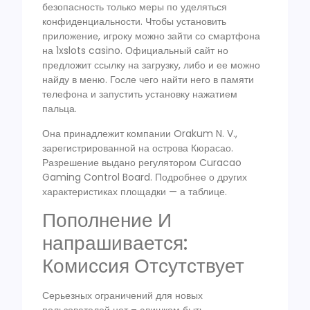
безопасность только меры по уделяться
конфиденциальности. Чтобы установить
приложение, игроку можно зайти со смартфона
на 1xslots casino. Официальный сайт но
предложит ссылку на загрузку, либо и ее можно
найду в меню. Госле чего найти него в памяти
телефона и запустить установку нажатием
пальца.
Она принадлежит компании Orakum N. V.,
зарегистрированной на острова Кюрасао.
Разрешение выдано регулятором Curacao
Gaming Control Board. Подробнее о других
характеристиках площадки — а таблице.
Пополнение И
напрашивается:
Комиссия Отсутствует
Серьезных ограничений для новых