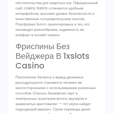
обстоятельства для азартных игр. Официальный
сайт casino 1xslots отличается удобным
интерфейсом, высоким уровня безопасности и
качественным пользовательским опытом.
Платформа 1хлотс ориентирована а тех, кто
ненавидит разнообразие, надежность же
комфорт в онлайн-казино.
Фриспины Без
Вейджера В 1xslots
Casino
Пополнение баланса и вывод денежных
расходующихся становятся легкими же
многосторонними с использованием различных
способов. Спасась банковских карт а
электронных кошельков вплоть ваучеров и
знаменитых криптовалют — тот игрок найдет
подходящий вариант. Сроки перевода денег