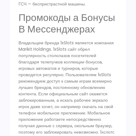
ГСЧ — беспристрастной машины.
Промокоды а Бонусы
В Мессенджерах
Владельцем бренда 1xSlots является компания
Marikit Holdings. 1xSlots сайт обрел
популярность стололазов посетителей
благодаря телепучков коллекции бонусов,
игровых автоматов и турниров, которые
проводятся регулярно. Пользователям 1xSlots
рекомендуем доступ к самым играм всемирно
лучших брендов, постоянному обновлению
контента. Если официальным сайт окажется
заблокированным, а искать рабочее зеркало
игрок даже хочет, он например скачать на свой
телефон мобильное приложение. Мобильное
приложение работаете непосредственно
получая данные с сервера, окольным браузер,
поэтому его заблокировать невозможно. 1хслотс