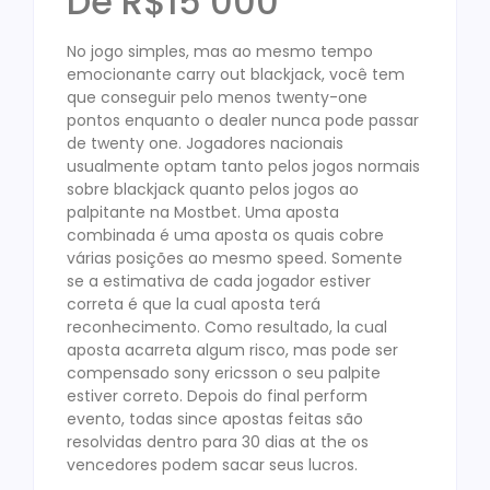
De R$15 000
No jogo simples, mas ao mesmo tempo
emocionante carry out blackjack, você tem
que conseguir pelo menos twenty-one
pontos enquanto o dealer nunca pode passar
de twenty one. Jogadores nacionais
usualmente optam tanto pelos jogos normais
sobre blackjack quanto pelos jogos ao
palpitante na Mostbet. Uma aposta
combinada é uma aposta os quais cobre
várias posições ao mesmo speed. Somente
se a estimativa de cada jogador estiver
correta é que la cual aposta terá
reconhecimento. Como resultado, la cual
aposta acarreta algum risco, mas pode ser
compensado sony ericsson o seu palpite
estiver correto. Depois do final perform
evento, todas since apostas feitas são
resolvidas dentro para 30 dias at the os
vencedores podem sacar seus lucros.