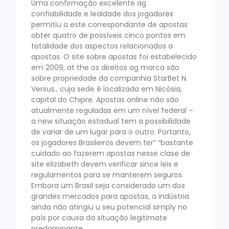
Uma confirmação excelente ag
confiabilidade e lealdade dos jogadores
permitiu a este correspondante de apostas
obter quatro de possíveis cinco pontos em
totalidade dos aspectos relacionados a
apostas. O site sobre apostas foi estabelecido
em 2009, at the os direitos ag marca são
sobre propriedade da companhia StarBet N.
Versus., cuja sede é localizada em Nicósia,
capital do Chipre. Apostas online não são
atualmente reguladas em um nível federal –
a new situação estadual tem a possibilidade
de variar de um lugar para o outro. Portanto,
os jogadores Brasileiros devem ter” “bastante
cuidado ao fazerem apostas nesse clase de
site elizabeth devem verificar since leis e
regulamentos para se manterem seguros.
Embora um Brasil seja considerado um dos
grandes mercados para apostas, a indústria
ainda não atingiu u seu potencial simply no
país por causa da situação legitimate
predominante.