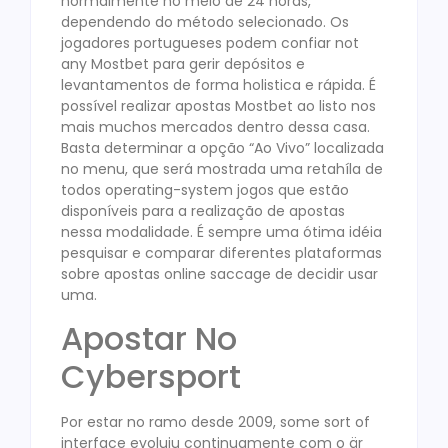
normalmente no meio de 24 horas,
dependendo do método selecionado. Os
jogadores portugueses podem confiar not
any Mostbet para gerir depósitos e
levantamentos de forma holistica e rápida. É
possível realizar apostas Mostbet ao listo nos
mais muchos mercados dentro dessa casa.
Basta determinar a opção “Ao Vivo” localizada
no menu, que será mostrada uma retahíla de
todos operating-system jogos que estão
disponíveis para a realização de apostas
nessa modalidade. É sempre uma ótima idéia
pesquisar e comparar diferentes plataformas
sobre apostas online saccage de decidir usar
uma.
Apostar No
Cybersport
Por estar no ramo desde 2009, some sort of
interface evoluiu continuamente com o är