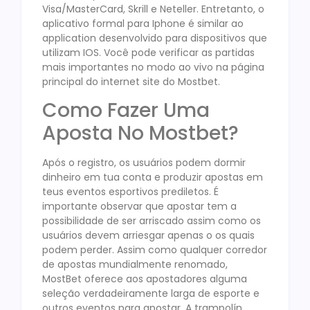
Visa/MasterCard, Skrill e Neteller. Entretanto, o
aplicativo formal para Iphone é similar ao
application desenvolvido para dispositivos que
utilizam IOS. Você pode verificar as partidas
mais importantes no modo ao vivo na página
principal do internet site do Mostbet.
Como Fazer Uma
Aposta No Mostbet?
Após o registro, os usuários podem dormir
dinheiro em tua conta e produzir apostas em
teus eventos esportivos prediletos. É
importante observar que apostar tem a
possibilidade de ser arriscado assim como os
usuários devem arriesgar apenas o os quais
podem perder. Assim como qualquer corredor
de apostas mundialmente renomado,
MostBet oferece aos apostadores alguma
seleção verdadeiramente larga de esporte e
outros eventos para apostar. A trampolín