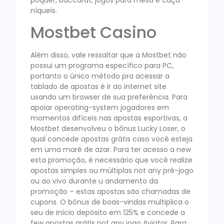
níqueis.
Mostbet Casino
Além disso, vale ressaltar que a Mostbet não
possui um programa específico para PC,
portanto o único método pra acessar a
tablado de apostas é ir ao internet site
usando um browser de sua preferência. Para
apoiar operating-system jogadores em
momentos difíceis nas apostas esportivas, a
Mostbet desenvolveu o bônus Lucky Loser, o
qual concede apostas grátis caso você esteja
em uma maré de azar. Para ter acesso a new
esta promoção, é necessário que você realize
apostas simples ou múltiplas not any pré-jogo
ou ao vivo durante u andamento da
promoção – estas apostas são chamadas de
cupons. O bônus de boas-vindas multiplica o
seu de início depósito em 125% e concede a
few apostas grátis not any jogo Aviator. Para