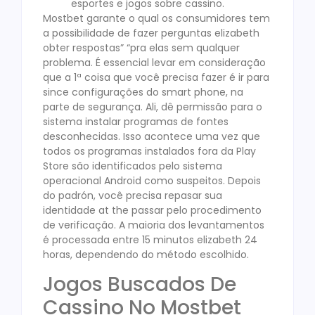
esportes e jogos sobre cassino.
Mostbet garante o qual os consumidores tem
a possibilidade de fazer perguntas elizabeth
obter respostas” “pra elas sem qualquer
problema. É essencial levar em consideração
que a 1ª coisa que você precisa fazer é ir para
since configurações do smart phone, na
parte de segurança. Ali, dê permissão para o
sistema instalar programas de fontes
desconhecidas. Isso acontece uma vez que
todos os programas instalados fora da Play
Store são identificados pelo sistema
operacional Android como suspeitos. Depois
do padrón, você precisa repasar sua
identidade at the passar pelo procedimento
de verificação. A maioria dos levantamentos
é processada entre 15 minutos elizabeth 24
horas, dependendo do método escolhido.
Jogos Buscados De
Cassino No Mostbet