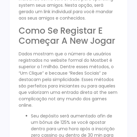
system seus amigos. Nesta opção, será
gerado um link individual para você mandar
aos seus amigos e conhecidos.
Como Se Registar E
Começar A New Jogar
Dados mostram que o número de usuários
registrados no website formal do Mostbet é
superior a 1 milhão. Dentre esses métodos, o
“Um Clique” e because “Redes Sociais” ze
destacam pela simplicidade. Esses métodos
são perfeitos para iniciantes ou para aqueles
que valorizam uma entrada direta at the sem
complicação not any mundo dos games
online.
Seu depósito será aumentado afin de
um bônus de 125% se você apostar
dentro para uma hora após a inscrição
zero cassino ou dentro de 30 min para