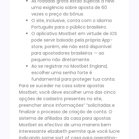
As rodadas grátis estão sujeitas a new
uma exigência sobre aposta de 60
vezes o preço do bônus.
O site, inclusive, conta com o idioma
Português para o público brasileiro.
O aplicativo Mostbet em virtude de iOS
pode servir baixado pela própria App-
store, porém, ele não está disponível
para apostadores brasileiros — ao
pequeno não diretamente.
Ao se registrar no Mostbet England,
escolher uma senha forte é
fundamental para proteger tua conta.
Para se suceder na casa sobre apostas
Mostbet, você deve escolher uma das cinco
opções de cadastro presentes no site,
preencher since informações” “solicitadas e
finalizar o processo de criação de conta. O
sistema de afiliados da casa para apostas
Mostbet es efectivo de uma manera bem
interessante elizabeth permite que você lucre
indicando some sort of casa para operating-