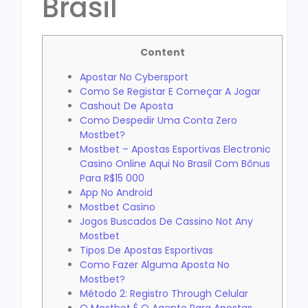
Brasil
Content
Apostar No Cybersport
Como Se Registar E Começar A Jogar
Cashout De Aposta
Como Despedir Uma Conta Zero
Mostbet?
Mostbet – Apostas Esportivas Electronic
Casino Online Aqui No Brasil Com Bônus
Para R$15 000
App No Android
Mostbet Casino
Jogos Buscados De Cassino Not Any
Mostbet
Tipos De Apostas Esportivas
Como Fazer Alguma Aposta No
Mostbet?
Método 2: Registro Through Celular
O Mostbet É O Agente Para Apostas