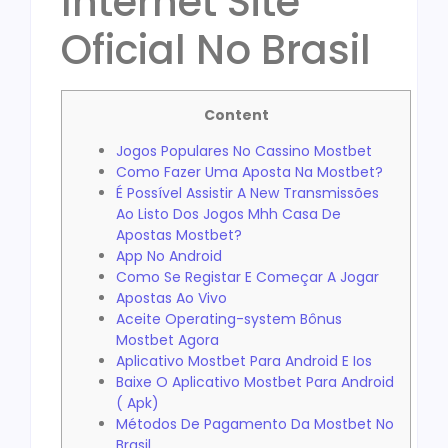
Internet Site
Oficial No Brasil
Content
Jogos Populares No Cassino Mostbet
Como Fazer Uma Aposta Na Mostbet?
É Possível Assistir A New Transmissões
Ao Listo Dos Jogos Mhh Casa De
Apostas Mostbet?
App No Android
Como Se Registar E Começar A Jogar
Apostas Ao Vivo
Aceite Operating-system Bônus
Mostbet Agora
Aplicativo Mostbet Para Android E Ios
Baixe O Aplicativo Mostbet Para Android
( Apk)
Métodos De Pagamento Da Mostbet No
Brasil