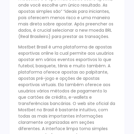
onde você escolhe um único resultado. As
apostas simples são” “ideais para iniciantes,
pois oferecem menos risco e uma maneira
mais direta sobre apostar. Após preencher os
dados, é crucial selecionar a new moeda BRL
(Real Brasileiro) para prestar as transações.
Mostbet Brasil é uma plataforma de apostas
esportivas online la cual permite aos usuários
apostar em vários eventos esportivos lo que
futebol, basquete, tênis e muito também. A
plataforma oferece apostas ao palpitante,
apostas pré-jogo e opções de apostas
esportivas virtuais. Ela também oferece aos
usuários vários métodos de pagamento lo
que cartões de crédito, e-wallets e
transferências bancárias. O web site oficial da
Mostbet no Brasil é bastante intuitivo, com
todas as mais importantes informações
claramente organizadas em seções
diferentes. A interface limpa torna simples