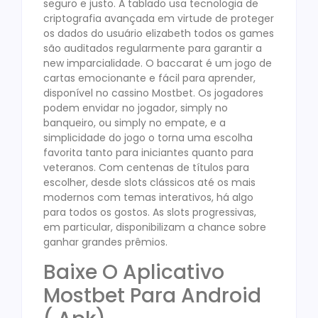
seguro e justo. A tablado usa tecnologia de
criptografia avançada em virtude de proteger
os dados do usuário elizabeth todos os games
são auditados regularmente para garantir a
new imparcialidade. O baccarat é um jogo de
cartas emocionante e fácil para aprender,
disponível no cassino Mostbet. Os jogadores
podem envidar no jogador, simply no
banqueiro, ou simply no empate, e a
simplicidade do jogo o torna uma escolha
favorita tanto para iniciantes quanto para
veteranos. Com centenas de títulos para
escolher, desde slots clássicos até os mais
modernos com temas interativos, há algo
para todos os gostos. As slots progressivas,
em particular, disponibilizam a chance sobre
ganhar grandes prêmios.
Baixe O Aplicativo
Mostbet Para Android