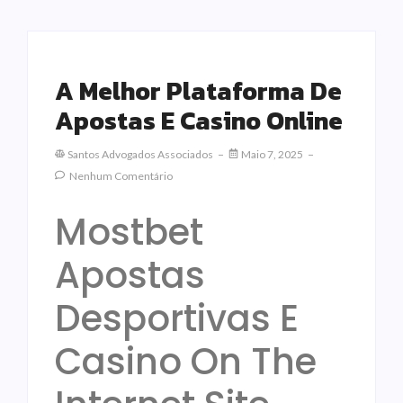
A Melhor Plataforma De
Apostas E Casino Online
Santos Advogados Associados
Maio 7, 2025
Nenhum Comentário
Mostbet
Apostas
Desportivas E
Casino On The