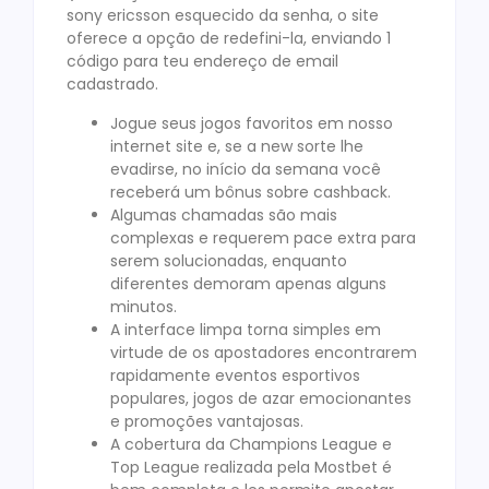
sony ericsson esquecido da senha, o site
oferece a opção de redefini-la, enviando 1
código para teu endereço de email
cadastrado.
Jogue seus jogos favoritos em nosso
internet site e, se a new sorte lhe
evadirse, no início da semana você
receberá um bônus sobre cashback.
Algumas chamadas são mais
complexas e requerem pace extra para
serem solucionadas, enquanto
diferentes demoram apenas alguns
minutos.
A interface limpa torna simples em
virtude de os apostadores encontrarem
rapidamente eventos esportivos
populares, jogos de azar emocionantes
e promoções vantajosas.
A cobertura da Champions League e
Top League realizada pela Mostbet é