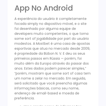
App No Android
A experiência do usuário é completamente
focada simply no dispositivo móvel, e o site
foi desenhado por alguma equipe de
developers muito competentes, o que torna
some sort of jogabilidade por part do usuário
modestos. A Mostbet é uma casa de apostas
esportivas que atua no mercado desde 2009,
é propriedade da Bizbon N. V. E deu os seus
primeiros passos em Rússia — porém, foi
muito além da Europa através do passar dos
anos. Estes dados podem parecer simples,”
“porém, mostram que some sort of casa tem
um nome a zelar no mercado. Em seguida,
será solicitado que você preencha algumas
informações básicas, como seu nome,
endereço de email-based e moeda de
preferência.