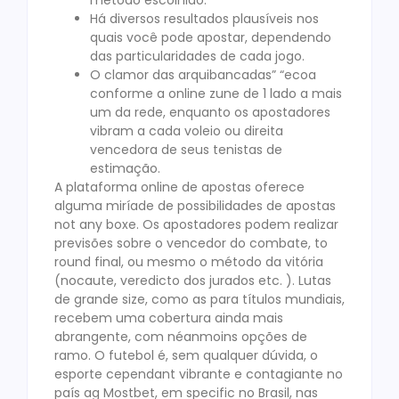
Há diversos resultados plausíveis nos
quais você pode apostar, dependendo
das particularidades de cada jogo.
O clamor das arquibancadas” “ecoa
conforme a online zune de 1 lado a mais
um da rede, enquanto os apostadores
vibram a cada voleio ou direita
vencedora de seus tenistas de
estimação.
A plataforma online de apostas oferece
alguma miríade de possibilidades de apostas
not any boxe. Os apostadores podem realizar
previsões sobre o vencedor do combate, to
round final, ou mesmo o método da vitória
(nocaute, veredicto dos jurados etc. ). Lutas
de grande size, como as para títulos mundiais,
recebem uma cobertura ainda mais
abrangente, com néanmoins opções de
ramo. O futebol é, sem qualquer dúvida, o
esporte cependant vibrante e contagiante no
país ag Mostbet, em specific no Brasil, nas