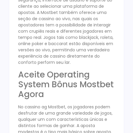
cliente ao selecionar uma plataforma de
apostas. A Mostbet também oferece uma
seção de cassino ao vivo, nas quais os
apostadores tem a possibilidade de interagir
com crupiês reais e diferentes jogadores em
tempo real. Jogos tais como blackjack, roleta,
online poker e baccarat estão disponíveis em
versões ao vivo, permitindo uma verdadeira
experiência de cassino diretamente do
conforto perform seu lar.
Aceite Operating
System Bônus Mostbet
Agora
No cassino ag Mostbet, os jogadores podem
desfrutar de uma grande variedade de jogos,
qualquer um com características únicas e
distintos formas de ganhar. A aposta
modestos é o tipo mais básico sobre aposta,