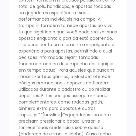
existem também mercados populares como
total de gols, handicaps, e apostas focadas
em jogadores específicos e suas
performances individuais na campo. A
trampolín também fornece apostas ao vivo,
to que significa o qual você pode realizar suas
apostas enquanto a partida está ocorrendo.
Isso acrescenta um elemento empolgante à
experiência para apostas, permitindo o qual
decisões informadas sejam tomadas
fundamentada no desempenho das equipes
em tempo actual. Para aqueles que buscam
maximizar teus ganhos, a Mostbet oferece
códigos promocionais capazes de ficarem
utilizados durante o cadastro ou ao realizar
depósitos. Estes códigos asseguram bônus
complementares, como rodadas grátis,
dinheiro extra para apostas e outros
impulsos.” “[newline]Os jogadores somente
precisam pressionar o botão “Entrar” e
fornecer suas credenciais sobre acesso
(endereço de e-mail e senha). Caso tenha