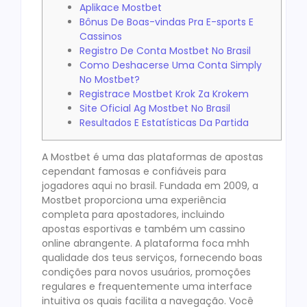
Aplikace Mostbet
Bônus De Boas-vindas Pra E-sports E
Cassinos
Registro De Conta Mostbet No Brasil
Como Deshacerse Uma Conta Simply
No Mostbet?
Registrace Mostbet Krok Za Krokem
Site Oficial Ag Mostbet No Brasil
Resultados E Estatísticas Da Partida
A Mostbet é uma das plataformas de apostas
cependant famosas e confiáveis para
jogadores aqui no brasil. Fundada em 2009, a
Mostbet proporciona uma experiência
completa para apostadores, incluindo
apostas esportivas e também um cassino
online abrangente. A plataforma foca mhh
qualidade dos teus serviços, fornecendo boas
condições para novos usuários, promoções
regulares e frequentemente uma interface
intuitiva os quais facilita a navegação. Você