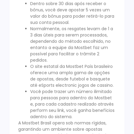
Dentro sobre 30 dias após receber o
bônus, você deve apostar 5 vezes um
valor do bônus para poder retirá-lo para
sua conta pessoal.
Normalmente, os resgates levam de 1 a
3 dias úteis para serem processados,
dependendo do método escolhido, no
entanto a equipe da Mostbet faz um
possível para facilitar o trâmite 2
pedidos.
O site estatal da Mostbet País brasileiro
oferece uma ampla gama de opções
de apostas, desde futebol e basquete
até eSports electronic jogos de cassino.
Você pode trazer um número ilimitado
para pessoas para adentro do Mostbet
e, para cada cadastro realizado através
perform seu link, você ganha benefícios
adentro do sistema.
A Mostbet Brasil opera sob normas rígidas,
garantindo um ambiente sobre apostas