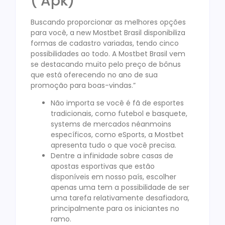
( Apk)
Buscando proporcionar as melhores opções
para você, a new Mostbet Brasil disponibiliza
formas de cadastro variadas, tendo cinco
possibilidades ao todo. A Mostbet Brasil vem
se destacando muito pelo preço de bônus
que está oferecendo no ano de sua
promoção para boas-vindas.”
Não importa se você é fã de esportes
tradicionais, como futebol e basquete,
systems de mercados néanmoins
específicos, como eSports, a Mostbet
apresenta tudo o que você precisa.
Dentre a infinidade sobre casas de
apostas esportivas que estão
disponíveis em nosso país, escolher
apenas uma tem a possibilidade de ser
uma tarefa relativamente desafiadora,
principalmente para os iniciantes no
ramo.