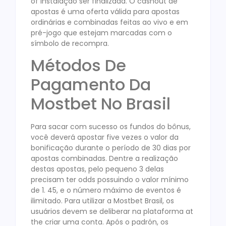
of instalação ser finalizada. O cashout de
apostas é uma oferta válida para apostas
ordinárias e combinadas feitas ao vivo e em
pré-jogo que estejam marcadas com o
símbolo de recompra.
Métodos De
Pagamento Da
Mostbet No Brasil
Para sacar com sucesso os fundos do bônus,
você deverá apostar five vezes o valor da
bonificação durante o período de 30 dias por
apostas combinadas. Dentre a realização
destas apostas, pelo pequeno 3 delas
precisam ter odds possuindo o valor mínimo
de 1. 45, e o número máximo de eventos é
ilimitado. Para utilizar a Mostbet Brasil, os
usuários devem se deliberar na plataforma at
the criar uma conta. Após o padrón, os