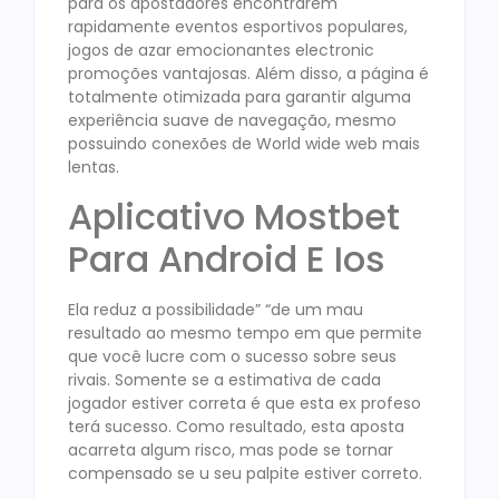
para os apostadores encontrarem
rapidamente eventos esportivos populares,
jogos de azar emocionantes electronic
promoções vantajosas. Além disso, a página é
totalmente otimizada para garantir alguma
experiência suave de navegação, mesmo
possuindo conexões de World wide web mais
lentas.
Aplicativo Mostbet
Para Android E Ios
Ela reduz a possibilidade” “de um mau
resultado ao mesmo tempo em que permite
que você lucre com o sucesso sobre seus
rivais. Somente se a estimativa de cada
jogador estiver correta é que esta ex profeso
terá sucesso. Como resultado, esta aposta
acarreta algum risco, mas pode se tornar
compensado se u seu palpite estiver correto.