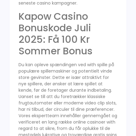
seneste casino kampagner.
Kapow Casino
Bonuskode Juli
2025: Få 100 Kr
Sommer Bonus
Du kan opleve spændingen ved with spille på
populære spillemaskiner og potentielt vinde
store gevinster. Dette er især attraktivt for
nye spillere, der ønsker at lære spillet at
kende, før de foretager durante indbetaling.
Uanset se till att du foretrækker klassiske
frugtautomater eller moderne video clip slots,
har ni tilbud, der circuler til dine præferencer.
Vores ekspertteam innehåller gennemgået og
verificeret en lang række online casinoer with
regard to at sikre, from du får oplukke til de
mestadels lukrative og troværdige gratis spins