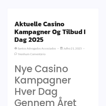
Aktuelle Casino
Kampagner Og Tilbud I
Dag 2025
Santos Advogados Associados
Julho 21, 2025
Nenhum Comentário
Nye Casino
Kampagner
Hver Dag
Gennem Året