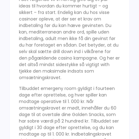
ideas til hvordan du kommer hurtigt – og
sikkert – fra start. Endelig kan du hos visse
casinoer opleve, at der ser et krav om
indbetaling før du kan hæve gevinsten. Du
kan, mediterranean andre ord, spille uden
indbetaling, adult men ikke få din gevinst før
du har foretaget en sådan. Det betyder, at du
selv skal sætte drill down ind i vilkårene for
den pågældende casino kampagne. Og her er
det altså mindst sidestykke så vigtigt with
tjekke den maksimale indsats som
omsætningskravet.
Tilbuddet emergeny room gyldigt i fourteen
dage efter oprettelse, og hver spiller kan
modtage operative til 1. 000 kr. Når
omsætningskravet er mødt, innehåller du 60
dage til at overtale dine Golden Snacks, som
har sobre værdi på 2 hundred kr. Tilbuddet ser
gyldigt i 30 dage efter oprettelse, og du kan
modtage op til 1. 000 kr. Indbetalingskravet