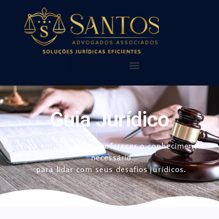
AQUI VOCÊ ENCONTRA!
NOSSAS PUBLICAÇÕES
Guia Jurídico
Foco em simplificar e oferecer o conhecimento
necessário
para lidar com seus desafios jurídicos.