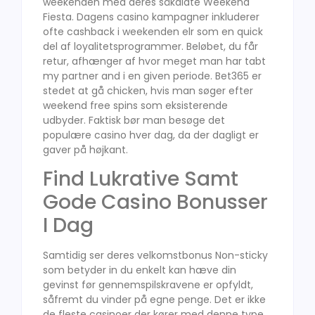
weekenden med deres såkaldte Weekend
Fiesta. Dagens casino kampagner inkluderer
ofte cashback i weekenden elr som en quick
del af loyalitetsprogrammer. Beløbet, du får
retur, afhænger af hvor meget man har tabt
my partner and i en given periode. Bet365 er
stedet at gå chicken, hvis man søger efter
weekend free spins som eksisterende
udbyder. Faktisk bør man besøge det
populære casino hver dag, da der dagligt er
gaver på højkant.
Find Lukrative Samt
Gode Casino Bonusser
I Dag
Samtidig ser deres velkomstbonus Non-sticky
som betyder in du enkelt kan hæve din
gevinst før gennemspilskravene er opfyldt,
såfremt du vinder på egne penge. Det er ikke
de fleste casinoer der kører med denne type