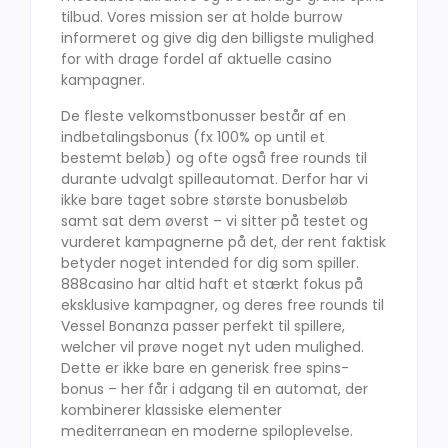
tilbud. Vores mission ser at holde burrow
informeret og give dig den billigste mulighed
for with drage fordel af aktuelle casino
kampagner.
De fleste velkomstbonusser består af en
indbetalingsbonus (fx 100% op until et
bestemt beløb) og ofte også free rounds til
durante udvalgt spilleautomat. Derfor har vi
ikke bare taget sobre største bonusbeløb
samt sat dem øverst – vi sitter på testet og
vurderet kampagnerne på det, der rent faktisk
betyder noget intended for dig som spiller.
888casino har altid haft et stærkt fokus på
eksklusive kampagner, og deres free rounds til
Vessel Bonanza passer perfekt til spillere,
welcher vil prøve noget nyt uden mulighed.
Dette er ikke bare en generisk free spins-
bonus – her får i adgang til en automat, der
kombinerer klassiske elementer
mediterranean en moderne spiloplevelse.