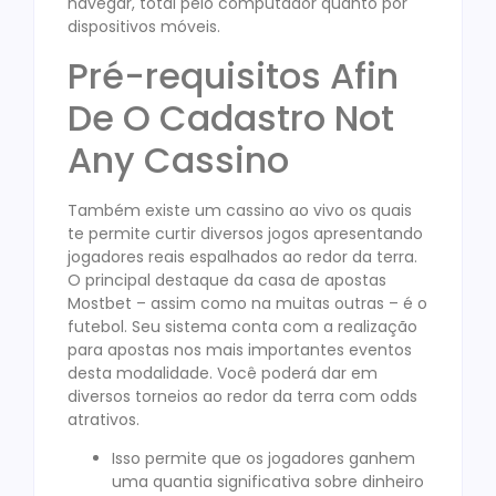
navegar, total pelo computador quanto por
dispositivos móveis.
Pré-requisitos Afin
De O Cadastro Not
Any Cassino
Também existe um cassino ao vivo os quais
te permite curtir diversos jogos apresentando
jogadores reais espalhados ao redor da terra.
O principal destaque da casa de apostas
Mostbet – assim como na muitas outras – é o
futebol. Seu sistema conta com a realização
para apostas nos mais importantes eventos
desta modalidade. Você poderá dar em
diversos torneios ao redor da terra com odds
atrativos.
Isso permite que os jogadores ganhem
uma quantia significativa sobre dinheiro