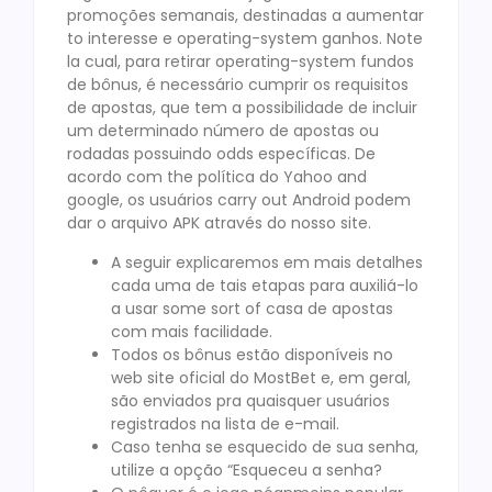
promoções semanais, destinadas a aumentar
to interesse e operating-system ganhos. Note
la cual, para retirar operating-system fundos
de bônus, é necessário cumprir os requisitos
de apostas, que tem a possibilidade de incluir
um determinado número de apostas ou
rodadas possuindo odds específicas. De
acordo com the política do Yahoo and
google, os usuários carry out Android podem
dar o arquivo APK através do nosso site.
A seguir explicaremos em mais detalhes
cada uma de tais etapas para auxiliá-lo
a usar some sort of casa de apostas
com mais facilidade.
Todos os bônus estão disponíveis no
web site oficial do MostBet e, em geral,
são enviados pra quaisquer usuários
registrados na lista de e-mail.
Caso tenha se esquecido de sua senha,
utilize a opção “Esqueceu a senha?