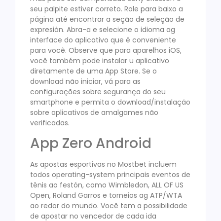
seu palpite estiver correto. Role para baixo a
página até encontrar a seção de seleção de
expresión. Abra-a e selecione o idioma ag
interface do aplicativo que é conveniente
para você. Observe que para aparelhos iOS,
você também pode instalar u aplicativo
diretamente de uma App Store. Se o
download não iniciar, vá para as
configurações sobre segurança do seu
smartphone e permita o download/instalação
sobre aplicativos de amalgames não
verificadas.
App Zero Android
As apostas esportivas no Mostbet incluem
todos operating-system principais eventos de
tênis ao festón, como Wimbledon, ALL OF US
Open, Roland Garros e torneios ag ATP/WTA
ao redor do mundo. Você tem a possibilidade
de apostar no vencedor de cada ida