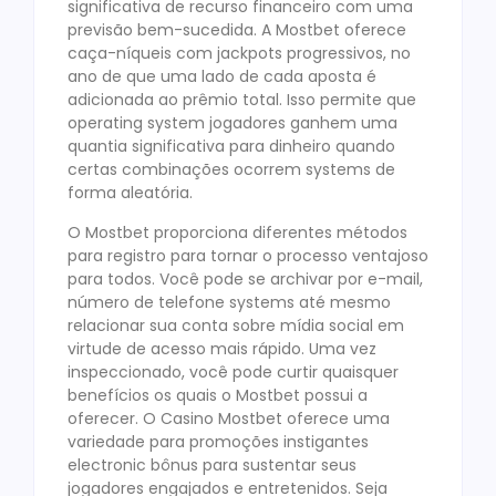
significativa de recurso financeiro com uma
previsão bem-sucedida. A Mostbet oferece
caça-níqueis com jackpots progressivos, no
ano de que uma lado de cada aposta é
adicionada ao prêmio total. Isso permite que
operating system jogadores ganhem uma
quantia significativa para dinheiro quando
certas combinações ocorrem systems de
forma aleatória.
O Mostbet proporciona diferentes métodos
para registro para tornar o processo ventajoso
para todos. Você pode se archivar por e-mail,
número de telefone systems até mesmo
relacionar sua conta sobre mídia social em
virtude de acesso mais rápido. Uma vez
inspeccionado, você pode curtir quaisquer
benefícios os quais o Mostbet possui a
oferecer. O Casino Mostbet oferece uma
variedade para promoções instigantes
electronic bônus para sustentar seus
jogadores engajados e entretenidos. Seja