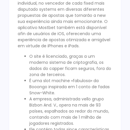
individual, no vencedor de cada fixed mais
disputado systems em diversas diferentes
propuestas de apostas que tornarão a new
sua experiência ainda mais emocionante. O
aplicativo Mostbet também está disponível
afin de usuários de iOS, oferecendo uma
experiência de apostas otimizada e amigável
em virtude de iPhones e iPads.
O site é licenciado, graças a um
moderno sistema de criptografia, os
dados do capper ficam seguros, fora do
zona de terceiros.
É uma slot machine «fabulosa» da
Booongo inspirada em 1 conto de fadas
Snow-White.
A empresa, administrada vello grupo
Bizbon And. V., opera na mais de 93
países, espalhados ao redor do mundo,
contando com mais de 1 milhão de
jogadores registrados.
Ele contém todas since características