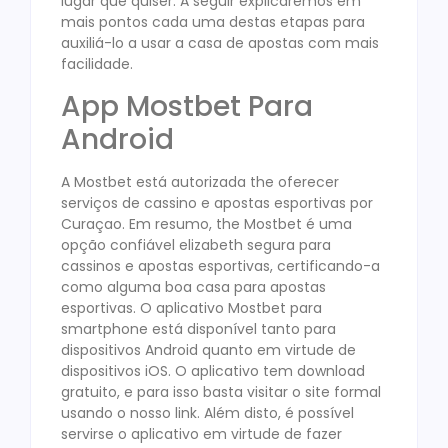
lugar que quiser. A seguir explicaremos em
mais pontos cada uma destas etapas para
auxiliá-lo a usar a casa de apostas com mais
facilidade.
App Mostbet Para
Android
A Mostbet está autorizada the oferecer
serviços de cassino e apostas esportivas por
Curaçao. Em resumo, the Mostbet é uma
opção confiável elizabeth segura para
cassinos e apostas esportivas, certificando-a
como alguma boa casa para apostas
esportivas. O aplicativo Mostbet para
smartphone está disponível tanto para
dispositivos Android quanto em virtude de
dispositivos iOS. O aplicativo tem download
gratuito, e para isso basta visitar o site formal
usando o nosso link. Além disto, é possível
servirse o aplicativo em virtude de fazer