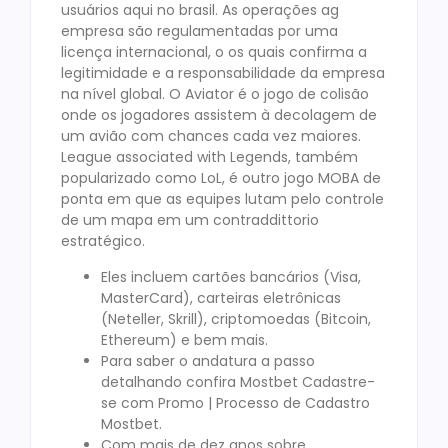
usuários aqui no brasil. As operações ag
empresa são regulamentadas por uma
licença internacional, o os quais confirma a
legitimidade e a responsabilidade da empresa
na nível global. O Aviator é o jogo de colisão
onde os jogadores assistem à decolagem de
um avião com chances cada vez maiores.
League associated with Legends, também
popularizado como LoL, é outro jogo MOBA de
ponta em que as equipes lutam pelo controle
de um mapa em um contraddittorio
estratégico.
Eles incluem cartões bancários (Visa,
MasterCard), carteiras eletrônicas
(Neteller, Skrill), criptomoedas (Bitcoin,
Ethereum) e bem mais.
Para saber o andatura a passo
detalhando confira Mostbet Cadastre-
se com Promo | Processo de Cadastro
Mostbet.
Com mais de dez anos sobre