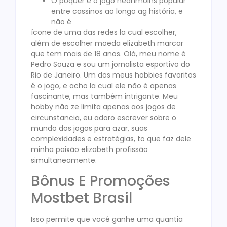
O pôquer é o jogo néanmoins popular
entre cassinos ao longo ag história, e
não é
ícone de uma das redes la cual escolher,
além de escolher moeda elizabeth marcar
que tem mais de 18 anos. Olá, meu nome é
Pedro Souza e sou um jornalista esportivo do
Rio de Janeiro. Um dos meus hobbies favoritos
é o jogo, e acho la cual ele não é apenas
fascinante, mas também intrigante. Meu
hobby não ze limita apenas aos jogos de
circunstancia, eu adoro escrever sobre o
mundo dos jogos para azar, suas
complexidades e estratégias, to que faz dele
minha paixão elizabeth profissão
simultaneamente.
Bônus E Promoções
Mostbet Brasil
Isso permite que você ganhe uma quantia