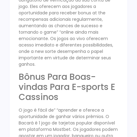
jogo. Eles oferecem aos jogadores a
oportunidade para receber bonus at the
recompensas adicionais regularmente,
aumentando as chances de sucesso e
tornando o game” “online ainda mais
emocionante. Os jogos ao vivo oferecem
acesso imediato e diferentes possibilidades,
onde a new sorte desempenha o papel
importante em virtude de determinar seus
ganhos.
Bônus Para Boas-
vindas Para E-sports E
Cassinos
O jogo é fácil de” “aprender e oferece a
oportunidade de ganhar vários prêmios. O
Bacará é 1 jogo de tarjetas popular disponível
em plataforma Mostbet. Os jogadores podem
apostar em um jogador, banqueiro ou outro