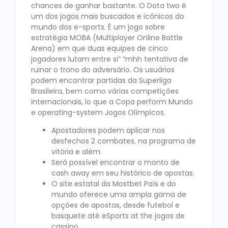
chances de ganhar bastante. O Dota two é
um dos jogos mais buscados e icônicos do
mundo dos e-sports. É um jogo sobre
estratégia MOBA (Multiplayer Online Battle
Arena) em que duas equipes de cinco
jogadores lutam entre si” “mhh tentativa de
ruinar o trono do adversário. Os usuários
podem encontrar partidas da Superliga
Brasileira, bem como várias competições
internacionais, lo que a Copa perform Mundo
e operating-system Jogos Olímpicos.
Apostadores podem aplicar nos
desfechos 2 combates, na programa de
vitória e além.
Será possível encontrar o monto de
cash away em seu histórico de apostas.
O site estatal da Mostbet País e do
mundo oferece uma ampla gama de
opções de apostas, desde futebol e
basquete até eSports at the jogos de
cassino.