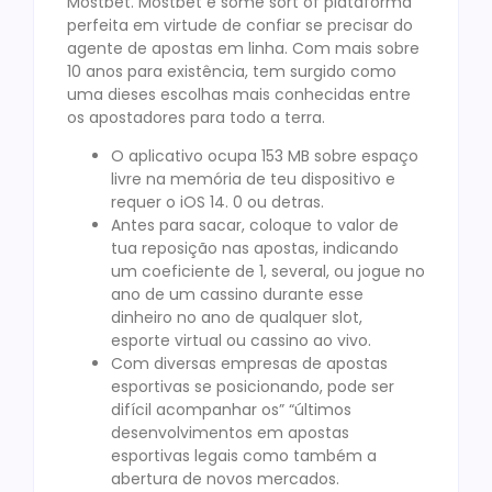
Mostbet. Mostbet é some sort of plataforma
perfeita em virtude de confiar se precisar do
agente de apostas em linha. Com mais sobre
10 anos para existência, tem surgido como
uma dieses escolhas mais conhecidas entre
os apostadores para todo a terra.
O aplicativo ocupa 153 MB sobre espaço
livre na memória de teu dispositivo e
requer o iOS 14. 0 ou detras.
Antes para sacar, coloque to valor de
tua reposição nas apostas, indicando
um coeficiente de 1, several, ou jogue no
ano de um cassino durante esse
dinheiro no ano de qualquer slot,
esporte virtual ou cassino ao vivo.
Com diversas empresas de apostas
esportivas se posicionando, pode ser
difícil acompanhar os” “últimos
desenvolvimentos em apostas
esportivas legais como também a
abertura de novos mercados.