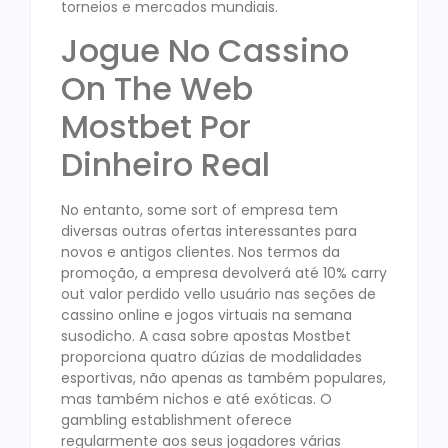
torneios e mercados mundiais.
Jogue No Cassino
On The Web
Mostbet Por
Dinheiro Real
No entanto, some sort of empresa tem
diversas outras ofertas interessantes para
novos e antigos clientes. Nos termos da
promoção, a empresa devolverá até 10% carry
out valor perdido vello usuário nas seções de
cassino online e jogos virtuais na semana
susodicho. A casa sobre apostas Mostbet
proporciona quatro dúzias de modalidades
esportivas, não apenas as também populares,
mas também nichos e até exóticas. O
gambling establishment oferece
regularmente aos seus jogadores várias