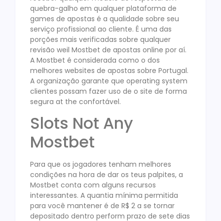
quebra-galho em qualquer plataforma de
games de apostas é a qualidade sobre seu
serviço profissional ao cliente. É uma das
porções mais verificadas sobre qualquer
revisão weil Mostbet de apostas online por aí.
A Mostbet é considerada como o dos
melhores websites de apostas sobre Portugal.
A organização garante que operating system
clientes possam fazer uso de o site de forma
segura at the confortável.
Slots Not Any
Mostbet
Para que os jogadores tenham melhores
condições na hora de dar os teus palpites, a
Mostbet conta com alguns recursos
interessantes. A quantia mínima permitida
para você mantener é de R$ 2 a se tornar
depositado dentro perform prazo de sete dias