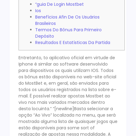
“guia De Login Mostbet
Ios
Benefícios Afin De Os Usuários
Brasileiros
Termos Do Bônus Para Primeiro
Depósito
Resultados E Estatísticas Da Partida
Entretanto, to aplicativo oficial em virtude de
Iphone é similar ao software desenvolvido
para dispositivos os quais utilizam IOS. Todos
os bônus estão disponíveis no web-site oficial
do MostBet e, em geral, são enviados para
todos os usuários registrados na lista sobre e-
mail. É possível realizar apostas Mostbet ao
vivo nos mais variados mercados dentro
desta locuinta.” “[newline]Basta selecionar a
opção “Ao Vivo” localizada no menu, que será
mostrada alguma lista de quaisquer jogos que
estão disponíveis para some sort of
realização de apostas nessa modalidade. A