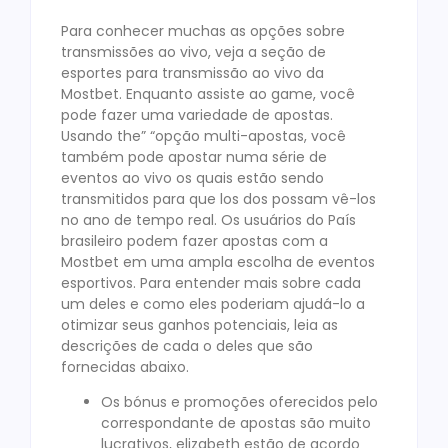
Para conhecer muchas as opções sobre
transmissões ao vivo, veja a seção de
esportes para transmissão ao vivo da
Mostbet. Enquanto assiste ao game, você
pode fazer uma variedade de apostas.
Usando the” “opção multi-apostas, você
também pode apostar numa série de
eventos ao vivo os quais estão sendo
transmitidos para que los dos possam vê-los
no ano de tempo real. Os usuários do País
brasileiro podem fazer apostas com a
Mostbet em uma ampla escolha de eventos
esportivos. Para entender mais sobre cada
um deles e como eles poderiam ajudá-lo a
otimizar seus ganhos potenciais, leia as
descrições de cada o deles que são
fornecidas abaixo.
Os bónus e promoções oferecidos pelo
correspondante de apostas são muito
lucrativos, elizabeth estão de acordo