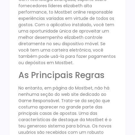
fornecedores líderes elizabeth alta
performance, to Mostbet online responsable
experiências variadas em virtude de todos os
gostos. Com o aplicativo instalado, você tem
uma oportunidade única de aproveitar um
melhor desempenho elizabeth controle
diretamente no seu dispositivo móvel. Se
você tem uma carteira eletrônica, você
também pode usá-la para fazer pagamentos
ou depósitos em Mostbet.
As Principais Regras
No entanto, em página do Mostbet, não há
nenhuma seção do web site dedicado ao
Game Responsável. Trata-se da seção que
costuma aparecer na grande parte das
principais casas de apostas. Uma das
características de destaque da Mostbet é o
teu generoso sistema para bônus. Os novos
usuários são recebidos com um robusto