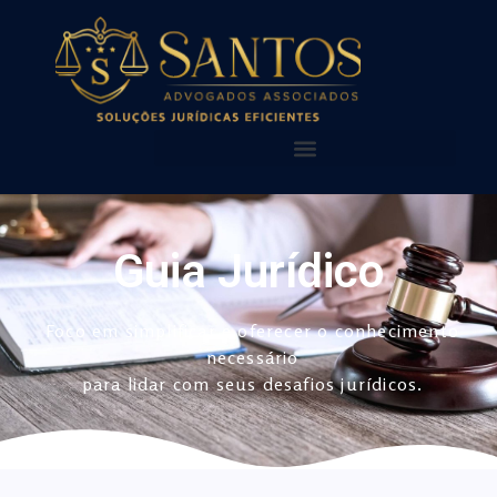
AQUI VOCÊ ENCONTRA!
NOSSOS ALERTAS
Guia Jurídico
Foco em simplificar e oferecer o conhecimento
necessário
para lidar com seus desafios jurídicos.