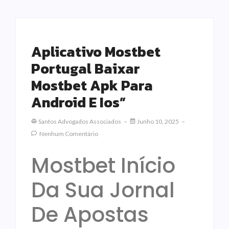
Aplicativo Mostbet
Portugal Baixar
Mostbet Apk Para
Android E Ios”
Santos Advogados Associados
Junho 10, 2025
Nenhum Comentário
Mostbet Início
Da Sua Jornal
De Apostas