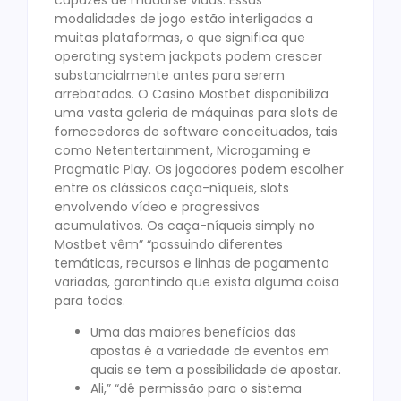
capazes de mudarse vidas. Essas
modalidades de jogo estão interligadas a
muitas plataformas, o que significa que
operating system jackpots podem crescer
substancialmente antes para serem
arrebatados. O Casino Mostbet disponibiliza
uma vasta galeria de máquinas para slots de
fornecedores de software conceituados, tais
como Netentertainment, Microgaming e
Pragmatic Play. Os jogadores podem escolher
entre os clássicos caça-níqueis, slots
envolvendo vídeo e progressivos
acumulativos. Os caça-níqueis simply no
Mostbet vêm” “possuindo diferentes
temáticas, recursos e linhas de pagamento
variadas, garantindo que exista alguma coisa
para todos.
Uma das maiores benefícios das
apostas é a variedade de eventos em
quais se tem a possibilidade de apostar.
Ali,” “dê permissão para o sistema