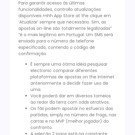
Para garantir acesso às últimas
funcionalidades, controllo atualizações
disponíveis mhh App Store at the clique em
‘Atualizar‘ sempre que necessário. Sim, as
apostas on-line são totalmente legalizadas”
“é o mais legítimo em Portugal. Um SMS será
enviado para o número de telefone
especificado, contendo o código de
confirmação.
É sempre uma ótima idéia pesquisar
electronic comparar diferentes
plataformas de apostas on the internet
anteriormente a decidir fazer uso de
uma.
Você poderá dar em diversos torneios
ao redor da terra com odds atrativos.
Os fãs podem apostar no esfuerzo das
partidas, simply no número de frags, nas
cartas e no MVP (melhor jogador) do
confronto.
A seleção 2 jogos está na constante