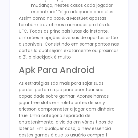
mudança, nestes casos cada jogador
encontrará” “algo adequado para eles.
Assim como no boxe, a MostBet apostas
também traz ótimos mercados pra fãs da
UFC. Todas as principais lutas do instante,
cinturões e opções diversas de apostas estão
disponíveis. Consistindo em somar pontos nas
cartas la cual sejam exatamente ou próximas
a 21, o blackjack é muito
Apk Para Android
As estratégias são mais para sajar suas
perdas perform que para acentuar sua
capacidade sobre ganhar. Aconselhamos
jogar free slots em roleta antes de sony
ericsson comprometer a jogar com dinheiro
true. Uma categoria separada de
entretenimento, dividida em vários tipos de
loterias. Em qualquer caso, a new essência
destes games é que to usuário compra 1