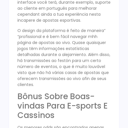
interface você terá, durante exemplo, suporte
ao cliente em português para melhorar
cependant ainda a tua experiência nesta
incapere de apostas esportivas.
O design da plataforma é feito de maneira”
“profissional e é bem fácil navegar mhh
página de apostas ao vivo. Quase quaisquer
jogos têm informações estatísticas
detalhadas durante a alejamiento. Além disso,
há transmissões ao festón para um certo
número de eventos, o que é muito louvável
visto que não há várias casas de apostas que
oferecem transmissões ao vivo afin de seus
clientes.
Bônus Sobre Boas-
vindas Para E-sports E
Cassinos
Os menores odds são encontrados apenas