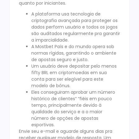
quanto por iniciantes.
A plataforma usa tecnologia de
criptografia avançada para proteger os
dados perform usuário e todos os jogos
são auditados regularmente pra garantir
a imparcialidade.
A Mostbet País e do mundo opera sob
normas rígidas, garantindo o ambiente
de apostas seguro e justo.
Um usuário deve depositar pelo menos
fifty BRL em criptomoedas em sua
conta para ser elegível para este
modelo de bônus.
Eles conseguiram aprobar um número
histórico de clientes” “fiéis em pouco
tempo, principalmente devido à
qualidade do serviço e a o maior
número de opções de apostas
esportivas.
Envie seu e-mail e aguarde alguns dias pra
receber qualquer modelo de resposta. Um