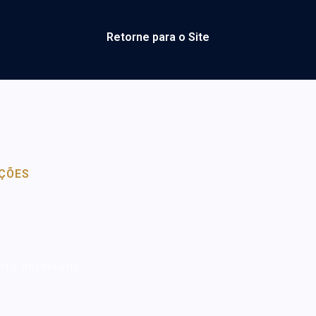
Retorne para o Site
ÇÕES
nto necessário