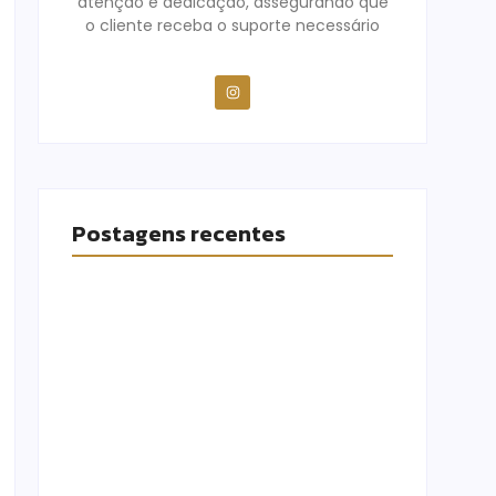
atenção e dedicação, assegurando que
o cliente receba o suporte necessário
Postagens recentes
Best Mexican food in Wildwood, Sumter
County, FL Mexican food near me
Santos Advogados Associados
junho 10, 2026
投稿 福助グループ公式サイト
Santos Advogados Associados
junho 10, 2026