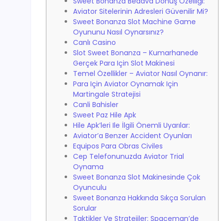
Sweet Bonanza Bedava Dönüş Özelliği:
Aviator Sitelerinin Adresleri Güvenilir Mi?
Sweet Bonanza Slot Machine Game
Oyununu Nasıl Oynarsınız?
Canlı Casino
Slot Sweet Bonanza – Kumarhanede
Gerçek Para Için Slot Makinesi
Temel Özellikler – Aviator Nasıl Oynanır:
Para Için Aviator Oynamak Için
Martingale Stratejisi
Canli Bahisler
Sweet Paz Hile Apk
Hile Apk’leri Ile İlgili Önemli Uyarılar:
Aviator’a Benzer Accident Oyunları
Equipos Para Obras Civiles
Cep Telefonunuzda Aviator Trial
Oynama
Sweet Bonanza Slot Makinesinde Çok
Oyunculu
Sweet Bonanza Hakkında Sıkça Sorulan
Sorular
Taktikler Ve Stratejiler: Spaceman’de