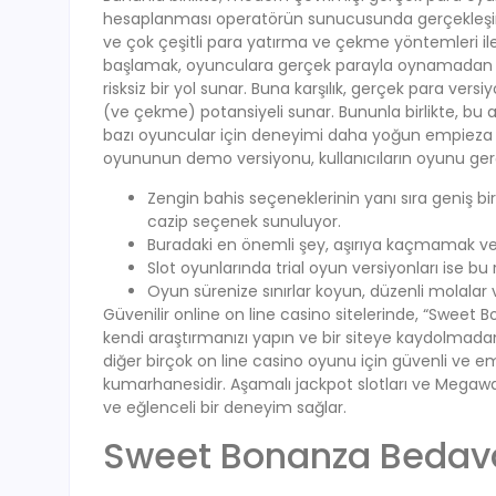
hesaplanması operatörün sunucusunda gerçekleşir. P
ve çok çeşitli para yatırma ve çekme yöntemleri ile
başlamak, oyunculara gerçek parayla oynamadan önc
risksiz bir yol sunar. Buna karşılık, gerçek para ve
(ve çekme) potansiyeli sunar. Bununla birlikte, bu a
bazı oyuncular için deneyimi daha yoğun empieza öd
oyununun demo versiyonu, kullanıcıların oyunu ger
Zengin bahis seçeneklerinin yanı sıra geniş bi
cazip seçenek sunuluyor.
Buradaki en önemli şey, aşırıya kaçmamak ve 
Slot oyunlarında trial oyun versiyonları ise 
Oyun sürenize sınırlar koyun, düzenli molalar 
Güvenilir online on line casino sitelerinde, “Sweet 
kendi araştırmanızı yapın ve bir siteye kaydolmadan
diğer birçok on line casino oyunu için güvenli ve em
kumarhanesidir. Aşamalı jackpot slotları ve Megawa
ve eğlenceli bir deneyim sağlar.
Sweet Bonanza Bedava