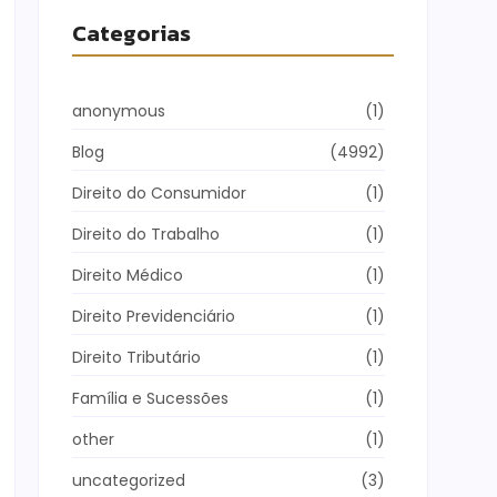
Categorias
anonymous
(1)
Blog
(4992)
Direito do Consumidor
(1)
Direito do Trabalho
(1)
Direito Médico
(1)
Direito Previdenciário
(1)
Direito Tributário
(1)
Família e Sucessões
(1)
other
(1)
uncategorized
(3)