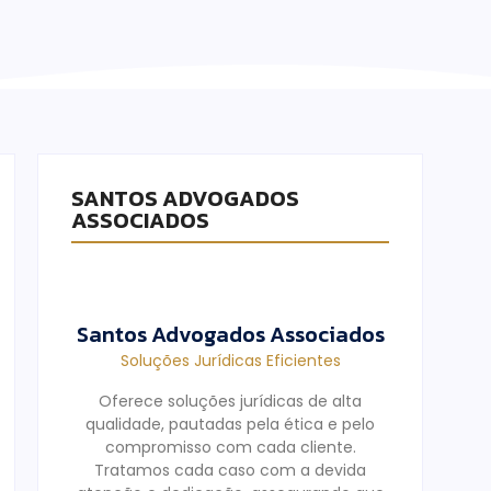
SANTOS ADVOGADOS
ASSOCIADOS
Santos Advogados Associados
Soluções Jurídicas Eficientes
Oferece soluções jurídicas de alta
qualidade, pautadas pela ética e pelo
compromisso com cada cliente.
Tratamos cada caso com a devida