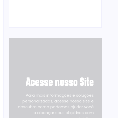
imtri cl
Santos Advogados Associados
junho 10, 2026
Acesse nosso Site
Para mais informações e soluções
personalizadas, acesse nosso site e
descubra como podemos ajudar você
a alcançar seus objetivos com