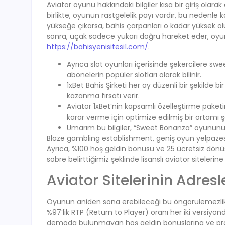
Aviator oyunu hakkındaki bilgiler kısa bir giriş olarak 
birlikte, oyunun rastgelelik payı vardır, bu nedenle 
yükseğe çıkarsa, bahis çarpanları o kadar yüksek ol
sonra, uçak sadece yukarı doğru hareket eder, oy
https://bahisyenisitesi1.com/
.
Ayrıca slot oyunları içerisinde şekercilere s
abonelerin popüler slotları olarak bilinir.
1xBet Bahis Şirketi her ay düzenli bir şekilde
kazanma fırsatı verir.
Aviator 1xBet’nin kapsamlı özelleştirme paket
karar verme için optimize edilmiş bir ortamı şe
Umarım bu bilgiler, “Sweet Bonanza” oyununu 
Blaze gambling establishment, geniş oyun yelpazes
Ayrıca, %100 hoş geldin bonusu ve 25 ücretsiz dönü
sobre belirttiğimiz şeklinde lisanslı aviator siteleri
Aviator Sitelerinin Adresl
Oyunun aniden sona erebileceği bu öngörülemezlik,
%97’lik RTP (Return to Player) oranı her iki versiyo
demoda bulunmayan hoş geldin bonuslarına ve promos