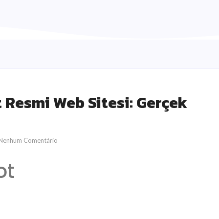
 Resmi Web Sitesi: Gerçek
Nenhum Comentário
ot