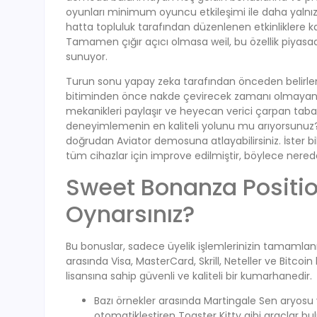
oyunları minimum oyuncu etkileşimi ile daha yalnız 
hatta topluluk tarafından düzenlenen etkinliklere ka
Tamamen çığır açıcı olmasa weil, bu özellik piyasa
sunuyor.
Turun sonu yapay zeka tarafından önceden belirleni
bitiminden önce nakde çevirecek zamanı olmayan o
mekanikleri paylaşır ve heyecan verici çarpan taba
deneyimlemenin en kaliteli yolunu mu arıyorsunuz?
doğrudan Aviator demosuna atlayabilirsiniz. İster b
tüm cihazlar için improve edilmiştir, böylece nerede 
Sweet Bonanza Positi
Oynarsınız?
Bu bonuslar, sadece üyelik işlemlerinizin tamamlan
arasında Visa, MasterCard, Skrill, Neteller ve Bitcoi
lisansına sahip güvenli ve kaliteli bir kumarhanedir.
Bazı örnekler arasında Martingale Sen aryosu 
otomatikleştiren Toaster Kitty gibi araçlar b