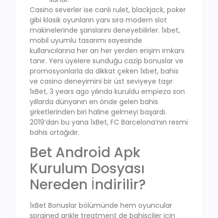
Casino severler ise canlı rulet, blackjack, poker
gibi klasik oyunların yanı sıra modern slot
makinelerinde şanslarını deneyebilirler. 1xbet,
mobil uyumlu tasarımı sayesinde
kullanıcılarına her an her yerden erişim imkanı
tanır. Yeni üyelere sunduğu cazip bonuslar ve
promosyonlarla da dikkat çeken 1xbet, bahis
ve casino deneyimini bir üst seviyeye taşır.
1xBet, 3 years ago yılında kuruldu empieza son
yıllarda dünyanın en önde gelen bahis
şirketlerinden biri haline gelmeyi başardı.
2019’dan bu yana 1xBet, FC Barcelona’nın resmi
bahis ortağıdır.
Bet Android Apk
Kurulum Dosyası
Nereden İndirilir?
1xBet Bonuslar bölümünde hem oyuncular
sprained ankle treatment de bahisçiler için