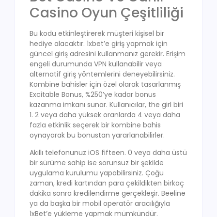
Casino Oyun Çeşitliliği
Bu kodu etkinleştirerek müşteri kişisel bir
hediye alacaktır. 1xbet’e giriş yapmak için
güncel giriş adresini kullanmanız gerekir. Erişim
engeli durumunda VPN kullanabilir veya
alternatif giriş yöntemlerini deneyebilirsiniz.
Kombine bahisler için özel olarak tasarlanmış
Excitable Bonus, %250’ye kadar bonus
kazanma imkanı sunar. Kullanıcılar, the girl biri
1. 2 veya daha yüksek oranlarda 4 veya daha
fazla etkinlik seçerek bir kombine bahis
oynayarak bu bonustan yararlanabilirler.
Akıllı telefonunuz iOS fifteen. 0 veya daha üstü
bir sürüme sahip ise sorunsuz bir şekilde
uygulama kurulumu yapabilirsiniz. Çoğu
zaman, kredi kartından para çekildikten birkaç
dakika sonra kredilendirme gerçekleşir. Beeline
ya da başka bir mobil operatör aracılığıyla
1xBet’e yükleme yapmak mümkündür.