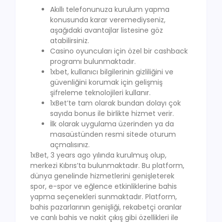
Akıllı telefonunuza kurulum yapma
konusunda karar veremediyseniz,
aşağıdaki avantajlar listesine göz
atabilirsiniz.
Casino oyuncuları için özel bir cashback
programı bulunmaktadır.
1xbet, kullanıcı bilgilerinin gizliliğini ve
güvenliğini korumak için gelişmiş
şifreleme teknolojileri kullanır.
1xBet’te tam olarak bundan dolayı çok
sayıda bonus ile birlikte hizmet verir.
İlk olarak uygulama üzerinden ya da
masaüstünden resmi sitede oturum
açmalısınız.
1xBet, 3 years ago yılında kurulmuş olup,
merkezi Kıbrıs’ta bulunmaktadır. Bu platform,
dünya genelinde hizmetlerini genişleterek
spor, e-spor ve eğlence etkinliklerine bahis
yapma seçenekleri sunmaktadır. Platform,
bahis pazarlarının genişliği, rekabetçi oranlar
ve canlı bahis ve nakit çıkış gibi özellikleri ile