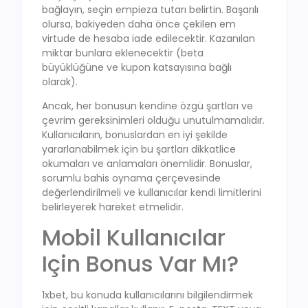
bağlayın, seçin empieza tutarı belirtin. Başarılı
olursa, bakiyeden daha önce çekilen em
virtude de hesaba iade edilecektir. Kazanılan
miktar bunlara eklenecektir (beta
büyüklüğüne ve kupon katsayısına bağlı
olarak).
Ancak, her bonusun kendine özgü şartları ve
çevrim gereksinimleri olduğu unutulmamalıdır.
Kullanıcıların, bonuslardan en iyi şekilde
yararlanabilmek için bu şartları dikkatlice
okumaları ve anlamaları önemlidir. Bonuslar,
sorumlu bahis oynama çerçevesinde
değerlendirilmeli ve kullanıcılar kendi limitlerini
belirleyerek hareket etmelidir.
Mobil Kullanıcılar
Için Bonus Var Mı?
1xbet, bu konuda kullanıcılarını bilgilendirmek