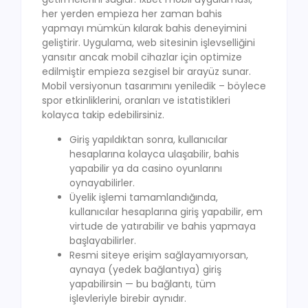
her yerden empieza her zaman bahis
yapmayı mümkün kılarak bahis deneyimini
geliştirir. Uygulama, web sitesinin işlevselliğini
yansıtır ancak mobil cihazlar için optimize
edilmiştir empieza sezgisel bir arayüz sunar.
Mobil versiyonun tasarımını yeniledik – böylece
spor etkinliklerini, oranları ve istatistikleri
kolayca takip edebilirsiniz.
Giriş yapıldıktan sonra, kullanıcılar
hesaplarına kolayca ulaşabilir, bahis
yapabilir ya da casino oyunlarını
oynayabilirler.
Üyelik işlemi tamamlandığında,
kullanıcılar hesaplarına giriş yapabilir, em
virtude de yatırabilir ve bahis yapmaya
başlayabilirler.
Resmi siteye erişim sağlayamıyorsan,
aynaya (yedek bağlantıya) giriş
yapabilirsin — bu bağlantı, tüm
işlevleriyle birebir aynıdır.