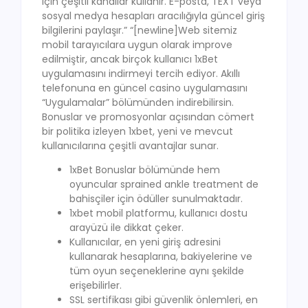
için çeşitli kanallar kullanır. E-posta, TEXT veya
sosyal medya hesapları aracılığıyla güncel giriş
bilgilerini paylaşır.” “[newline]Web sitemiz
mobil tarayıcılara uygun olarak improve
edilmiştir, ancak birçok kullanıcı 1xBet
uygulamasını indirmeyi tercih ediyor. Akıllı
telefonuna en güncel casino uygulamasını
“Uygulamalar” bölümünden indirebilirsin.
Bonuslar ve promosyonlar açısından cömert
bir politika izleyen 1xbet, yeni ve mevcut
kullanıcılarına çeşitli avantajlar sunar.
1xBet Bonuslar bölümünde hem
oyuncular sprained ankle treatment de
bahisçiler için ödüller sunulmaktadır.
1xbet mobil platformu, kullanıcı dostu
arayüzü ile dikkat çeker.
Kullanıcılar, en yeni giriş adresini
kullanarak hesaplarına, bakiyelerine ve
tüm oyun seçeneklerine aynı şekilde
erişebilirler.
SSL sertifikası gibi güvenlik önlemleri, en