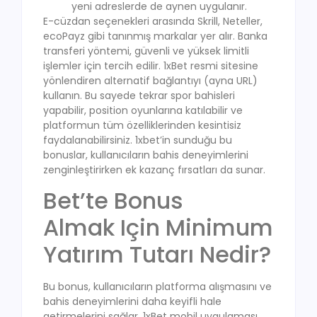
yeni adreslerde de aynen uygulanır.
E-cüzdan seçenekleri arasında Skrill, Neteller,
ecoPayz gibi tanınmış markalar yer alır. Banka
transferi yöntemi, güvenli ve yüksek limitli
işlemler için tercih edilir. 1xBet resmi sitesine
yönlendiren alternatif bağlantıyı (ayna URL)
kullanın. Bu sayede tekrar spor bahisleri
yapabilir, position oyunlarına katılabilir ve
platformun tüm özelliklerinden kesintisiz
faydalanabilirsiniz. 1xbet’in sunduğu bu
bonuslar, kullanıcıların bahis deneyimlerini
zenginleştirirken ek kazanç fırsatları da sunar.
Bet’te Bonus
Almak Için Minimum
Yatırım Tutarı Nedir?
Bu bonus, kullanıcıların platforma alışmasını ve
bahis deneyimlerini daha keyifli hale
getirmelerini sağlar. 1xBet mobil uygulaması,