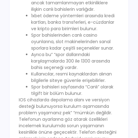
ancak tamamlanmayan etkinliklere
ilişkin canlı bahislerin varlığıdır.
1xbet ödeme yöntemleri arasında kredi
kartları, banka transferleri, e-cüzdanlar
ve kripto para birimleri bulunur.
Spor bahislerinden canlı casino
oyunlarına, slot makinelerinden sanal
sporlara kadar çeşitli seçenekler sunar.
Ayrıca bu” “spor dallarındaki
karşılaşmalarda 300 ile 1300 arasında
bahis seçeneği vardır.
Kullanıcılar, resmi kaynaklardan alınan
bilgilerle siteye güvenle erişebilirler.
Spor bahisleri sayfasında “Canlı” olarak
tilgift bir bölüm bulunur.
IOS cihazlarda depolama alanı ve versiyon
desteği bulunuyorsa kurulum aşamasında
problem yaşamanız pek” “mümkün değildir.
Telefonun ayarlarına göz atarak özellikleri
incelemek kurulumda sorun yaşamanın
kesinlikle önüne geçecektir. Telefon desteğini