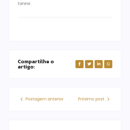
tanınır.
Compartilhe o
artigo:
Postagem anterior
Próximo post