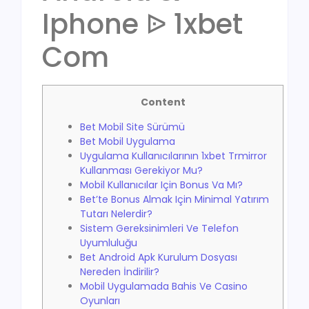
Iphone ᐉ 1xbet
Com
Content
Bet Mobil Site Sürümü
Bet Mobil Uygulama
Uygulama Kullanıcılarının 1xbet Trmirror
Kullanması Gerekiyor Mu?
Mobil Kullanıcılar Için Bonus Va Mı?
Bet’te Bonus Almak Için Minimal Yatırım
Tutarı Nelerdir?
Sistem Gereksinimleri Ve Telefon
Uyumluluğu
Bet Android Apk Kurulum Dosyası
Nereden İndirilir?
Mobil Uygulamada Bahis Ve Casino
Oyunları