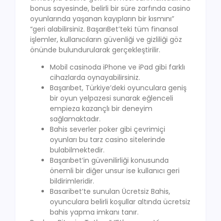
bonus sayesinde, belirli bir süre zarfında casino
oyunlarında yaşanan kayıpların bir kısmını”
“geri alabilirsiniz. BaşarıBet’teki tüm finansal
işlemler, kullanıcıların güvenliği ve gizliliği göz
önünde bulundurularak gerçekleştirilir.
Mobil casinoda iPhone ve iPad gibi farklı
cihazlarda oynayabilirsiniz.
Başarıbet, Türkiye’deki oyunculara geniş
bir oyun yelpazesi sunarak eğlenceli
empieza kazançlı bir deneyim
sağlamaktadır.
Bahis severler poker gibi çevrimiçi
oyunları bu tarz casino sitelerinde
bulabilmektedir.
Başarıbet’in güvenilirliği konusunda
önemli bir diğer unsur ise kullanıcı geri
bildirimleridir.
Basaribet’te sunulan Ücretsiz Bahis,
oyunculara belirli koşullar altında ücretsiz
bahis yapma imkanı tanır.