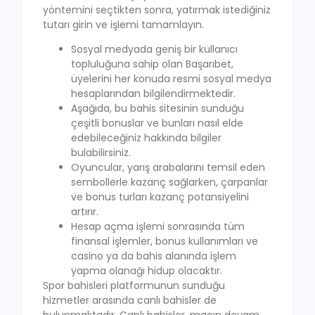
yöntemini seçtikten sonra, yatırmak istediğiniz
tutarı girin ve işlemi tamamlayın.
Sosyal medyada geniş bir kullanıcı
topluluğuna sahip olan Başarıbet,
üyelerini her konuda resmi sosyal medya
hesaplarından bilgilendirmektedir.
Aşağıda, bu bahis sitesinin sunduğu
çeşitli bonuslar ve bunları nasıl elde
edebileceğiniz hakkında bilgiler
bulabilirsiniz.
Oyuncular, yarış arabalarını temsil eden
sembollerle kazanç sağlarken, çarpanlar
ve bonus turları kazanç potansiyelini
artırır.
Hesap açma işlemi sonrasında tüm
finansal işlemler, bonus kullanımları ve
casino ya da bahis alanında işlem
yapma olanağı hidup olacaktır.
Spor bahisleri platformunun sunduğu
hizmetler arasında canlı bahisler de