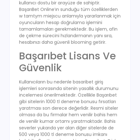
kullanıcı dostu bir arayüze de sahiptir.
BaşarıBet Online’ın sunduğu tüm özelliklerden
w tamtym miejscu anlamıyla yararlanmak için
oyuncuların hesap doğrulama işlemini
tamamlamaları gerekmektedir. Bu işlem, afin
de çekme sürecini hızlandırmanın yanı sıra,
hesabınızı daha güvenli blooming getirir.
Başarıbet Lisans Ve
Güvenlik
Kullanıcıların bu nedenle basaribet giriş
işlemleri sonrasında sitenin yasallık durumunu
incelemesi önerilmektedir. Özellikle Başarıbet
gibi sitelerin 1000 tl deneme bonusu fırsatları
yaratması son derece değerlidir. Resmi siteler
olmasa da bu firmalar hem venilir bahis hem
de venilir kumar ortamı yaratmaktadır. Bahis
severler yukarıda yer alan diğer sitelerde de
500 veya 1000 tl deneme bonusu imkanı