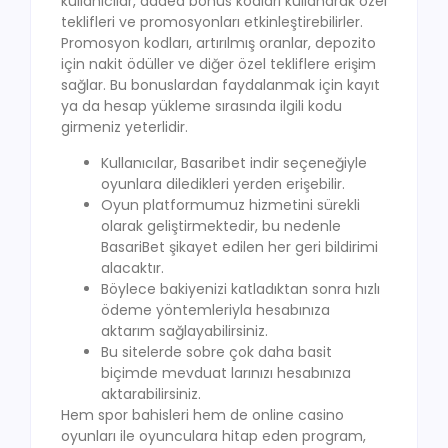
kullanıcılar, added bonus kodları kullanarak özel
teklifleri ve promosyonları etkinleştirebilirler.
Promosyon kodları, artırılmış oranlar, depozito
için nakit ödüller ve diğer özel tekliflere erişim
sağlar. Bu bonuslardan faydalanmak için kayıt
ya da hesap yükleme sırasında ilgili kodu
girmeniz yeterlidir.
Kullanıcılar, Basaribet indir seçeneğiyle
oyunlara diledikleri yerden erişebilir.
Oyun platformumuz hizmetini sürekli
olarak geliştirmektedir, bu nedenle
BasariBet şikayet edilen her geri bildirimi
alacaktır.
Böylece bakiyenizi katladıktan sonra hızlı
ödeme yöntemleriyla hesabınıza
aktarım sağlayabilirsiniz.
Bu sitelerde sobre çok daha basit
biçimde mevduat larınızı hesabınıza
aktarabilirsiniz.
Hem spor bahisleri hem de online casino
oyunları ile oyunculara hitap eden program,