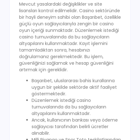
Mevcut yasalardaki değişiklikler ve site
lisansları kontrol edilmelidir. Casino sektöründe
bir hayli deneyim sahibi olan Başarıbet, özellikle
güçlü oyun sağlayıcılarıyla zengin bir casino
oyun içeriği sunmaktadır. Düzenlemek istediği
casino turnuvalarında da bu sağlayıcıların
altyapılarını kullanmaktadır. Kayıt işlemini
tamamladıktan sonra, hesabınızı
doğrulamanız gerekmektedir. Bu işlem,
güvenliğinizi sağlamak ve hesap güvenliğini
artırmak için gereklidir.
Başarıbet, uluslararası bahis kurallarına
uygun bir şekilde sektörde aktif faaliyet
göstermektedir.
Düzenlemek istediği casino
turnuvalarında da bu sağlayıcıların
altyapılarını kullanmaktadır.
Ancak, kullanıcının bankası veya ödeme
sağlayıcısı tarafından belirli ücretler
alınabilir.
Milli Piyango ve Spor Toto teşkilatlarından