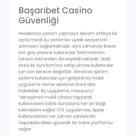
Başarıbet Casino
Güvenliği
Hesabınıza yatırım yapmaya devam ettikçe bir
ayna misali bu yatırımlar üyelik seviyenizin
artmasını sağlamaktadır. Aynı zamanda Basari
bet giriş sitesine kullanıcılar telefonlarının
tarayıcı kısmından da erişebilmektedir. Web
sitesi ile aynı konfora sahip olması kullanıcılar
için son derece değerlidir. Windows işletim
sistemi kullanıcıları için geliştirilmiş mobil
uygulama, Home windows Store’dan
indirilebilir. Bu uygulama, masaüstü”
“deneyimini mobil cihaza taşıyarak
kullanıcıların bahis dünyasına her an bağlı
kalmalarını sağlar. IOS uygulaması, Apple
kullanıcılarının her zaman yanlarında
taşıyabilecekleri güvenilir bir bahis platformu
sağlar.