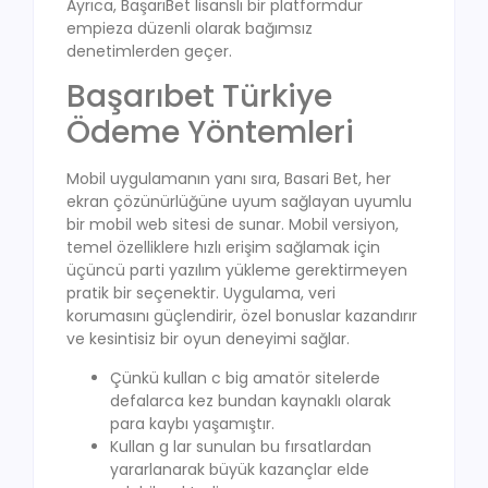
Ayrıca, BaşarıBet lisanslı bir platformdur
empieza düzenli olarak bağımsız
denetimlerden geçer.
Başarıbet Türkiye
Ödeme Yöntemleri
Mobil uygulamanın yanı sıra, Basari Bet, her
ekran çözünürlüğüne uyum sağlayan uyumlu
bir mobil web sitesi de sunar. Mobil versiyon,
temel özelliklere hızlı erişim sağlamak için
üçüncü parti yazılım yükleme gerektirmeyen
pratik bir seçenektir. Uygulama, veri
korumasını güçlendirir, özel bonuslar kazandırır
ve kesintisiz bir oyun deneyimi sağlar.
Çünkü kullan c big amatör sitelerde
defalarca kez bundan kaynaklı olarak
para kaybı yaşamıştır.
Kullan g lar sunulan bu fırsatlardan
yararlanarak büyük kazançlar elde