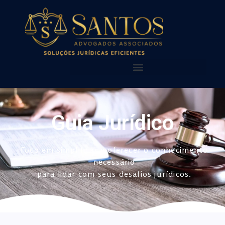
AQUI VOCÊ ENCONTRA!
NOSSOS ALERTAS
Guia Jurídico
Foco em simplificar e oferecer o conhecimento
necessário
para lidar com seus desafios jurídicos.