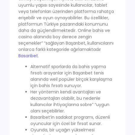
uyumlu yapısı sayesinde kullanıcılar, tablet
veya telefonları üzerinden platforma rahatça
erişebilir ve oyun oynayabilirler. Bu özellikler,
platformun Türkiye pazarındaki konumunu
daha da güçlendirmektedir. Online bahis ve
casino alanında boy derece zengin
seçenekler” “sağlayan Başarıbet, kullanıcılarını
onlarca farklı kategoride ağırlamaktadır
Basaribet
.
Alternatif sporlarda da bahis yapma
fırsatı arayanlar için Başarıbet tenis
alanında weil popüler birçok karşılaşma
için bahis fırsatı sunuyor.
Her yöntemin kendi avantajları ve
dezavantajları olabilir, bu nedenle
kullanıcılar ihtiyaçlarına sobre” “uygun
olanı seçebilirler.
Basaribet’in sadakat programı, düzenli
oyuncular için özel bir fırsat sunar.
Oyunda, bir uçağın yükselmesi