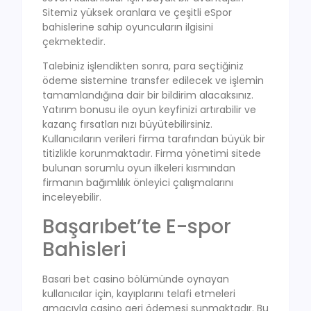
Sitemiz yüksek oranlara ve çeşitli eSpor
bahislerine sahip oyuncuların ilgisini
çekmektedir.
Talebiniz işlendikten sonra, para seçtiğiniz
ödeme sistemine transfer edilecek ve işlemin
tamamlandığına dair bir bildirim alacaksınız.
Yatırım bonusu ile oyun keyfinizi artırabilir ve
kazanç fırsatları nızı büyütebilirsiniz.
Kullanıcıların verileri firma tarafından büyük bir
titizlikle korunmaktadır. Firma yönetimi sitede
bulunan sorumlu oyun ilkeleri kısmından
firmanın bağımlılık önleyici çalışmalarını
inceleyebilir.
Başarıbet’te E-spor
Bahisleri
Basari bet casino bölümünde oynayan
kullanıcılar için, kayıplarını telafi etmeleri
amacıyla casino geri ödemesi sunmaktadır. Bu