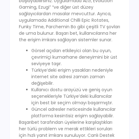
başlayabilirsiniz. Uygulamada ALG, Evolution
Gaming, Ezugi” “ve diğer üst düzey
sağlayıcılardan masalar mevcuttur. Ayrıca,
uygulamada Additional Chilli Epic Rotates,
Funky Time, Parchemin Bo gibi çeşitli TV şovları
de uma bulunur. Başarı bet, kullanıcılarına her
the erişim imkanı sağlayan sistemler sunar.
Görsel açıdan etkileyici olan bu oyun,
çevrimiçi kumarhane deneyimini bir üst
seviyeye taşır.
Türkiye’deki erişim yasakları nedeniyle
internet site adresi zaman zaman
değişebilir.
Kullanıcı dostu arayüzü ve geniş oyun
seçenekleriyle Türkiye’deki kullanıcılar
için best bir seçim olmayı başarmıştır.
Güncel adresler neticesinde kullanıcılar
platforma kesintisiz erişim sağlayabilir.
Başarıbet tarafından üyelerine karşılaştıkları
her türlü problem ve merak ettikleri soruları
için hızlı yanıt imkanı sunuluyor. Canlı Destek