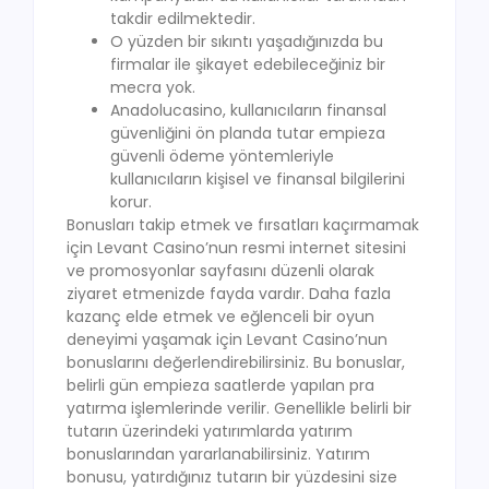
takdir edilmektedir.
O yüzden bir sıkıntı yaşadığınızda bu
firmalar ile şikayet edebileceğiniz bir
mecra yok.
Anadolucasino, kullanıcıların finansal
güvenliğini ön planda tutar empieza
güvenli ödeme yöntemleriyle
kullanıcıların kişisel ve finansal bilgilerini
korur.
Bonusları takip etmek ve fırsatları kaçırmamak
için Levant Casino’nun resmi internet sitesini
ve promosyonlar sayfasını düzenli olarak
ziyaret etmenizde fayda vardır. Daha fazla
kazanç elde etmek ve eğlenceli bir oyun
deneyimi yaşamak için Levant Casino’nun
bonuslarını değerlendirebilirsiniz. Bu bonuslar,
belirli gün empieza saatlerde yapılan pra
yatırma işlemlerinde verilir. Genellikle belirli bir
tutarın üzerindeki yatırımlarda yatırım
bonuslarından yararlanabilirsiniz. Yatırım
bonusu, yatırdığınız tutarın bir yüzdesini size