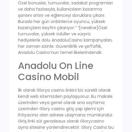
Özel bonuslar, turnuvalar, sadakat programları
ve daha fazlasıyla, kullanıcıların kazanma
şansını artırır ve eğlenceyi doruklara çıkarır.
Burada her gün onbinlerce oyuncu, yüksek
kazançların keyfini çıkarıyor.” “[newline]Özel
turnuvalar, yüksek ödüller ve sürpriz
hediyelerle dolu AnadoluCasino kampanyaları,
her zaman sizinle. Güvenilirlik ve şeffaflık,
Anadolu Casino’nun temel ilkelerindendir.
Anadolu On Line
Casino Mobil
İlk olarak Glorya casino linkini biz sürekli olarak
kendi web sitemizden paylaşıyoruz. Bu makale
üzerinden veya genel olarak ana sayfamız
üzerinden Glory casino giriş yap işlemi için
ihtiyacınız olan adrese ulaşmanız mümkündür.
Giriş linki sizi geradeaus olarak Glorycasino
ayna sitesine yönlendirecektir. Glory Casino bu