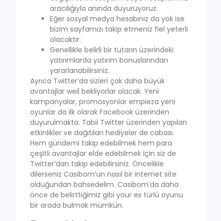
aracılığıyla anında duyuruyoruz.
Eğer sosyal medya hesabınız da yok ise
bizim sayfamızı takip etmeniz fiel yeterli
olacaktır.
Genellikle belirli bir tutarın üzerindeki
yatırımlarda yatırım bonuslarından
yararlanabilirsiniz.
Ayrıca Twitter’da sizleri çok daha büyük
avantajlar weil bekliyorlar olacak. Yeni
kampanyalar, promosyonlar empieza yeni
oyunlar da ilk olarak Facebook üzerinden
duyurulmakta. Tabii Twitter üzerinden yapılan
etkinlikler ve dağıtılan hediyeler de cabası.
Hem gündemi takip edebilmek hem para
çeşitli avantajlar elde edebilmek için siz de
Twitter’dan takip edebilirsiniz. Öncelikle
dilerseniz Casibom’un nasıl bir internet site
olduğundan bahsedelim. Casibom’da daha
önce de belirttiğimiz gibi your ex türlü oyunu
bir arada bulmak mümkün.