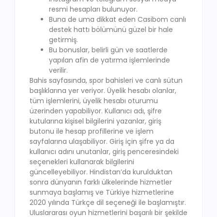
resmi hesapları bulunuyor.
Buna de uma dikkat eden Casibom canlı
destek hattı bölümünü güzel bir hale
getirmiş.
Bu bonuslar, belirli gün ve saatlerde
yapılan afin de yatırma işlemlerinde
verilir.
Bahis sayfasında, spor bahisleri ve canlı sütun
başlıklarına yer veriyor. Üyelik hesabı olanlar,
tüm işlemlerini, üyelik hesabı oturumu
üzerinden yapabiliyor. Kullanıcı adı, şifre
kutularına kişisel bilgilerini yazanlar, giriş
butonu ile hesap profillerine ve işlem
sayfalarına ulaşabiliyor. Giriş için şifre ya da
kullanıcı adını unutanlar, giriş penceresindeki
seçenekleri kullanarak bilgilerini
güncelleyebiliyor. Hindistan’da kurulduktan
sonra dünyanın farklı ülkelerinde hizmetler
sunmaya başlamış ve Türkiye hizmetlerine
2020 yılında Türkçe dil seçeneği ile başlamıştır.
Uluslararası oyun hizmetlerini başarılı bir şekilde