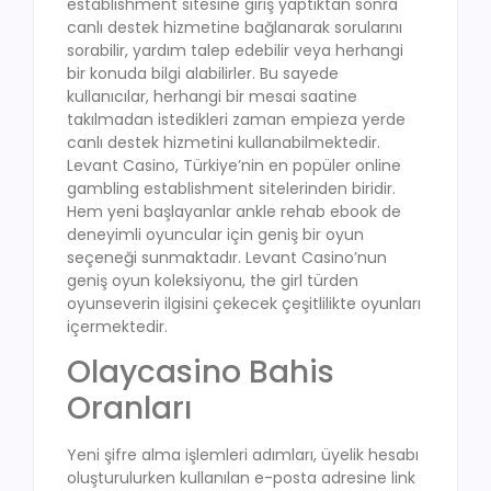
establishment sitesine giriş yaptıktan sonra
canlı destek hizmetine bağlanarak sorularını
sorabilir, yardım talep edebilir veya herhangi
bir konuda bilgi alabilirler. Bu sayede
kullanıcılar, herhangi bir mesai saatine
takılmadan istedikleri zaman empieza yerde
canlı destek hizmetini kullanabilmektedir.
Levant Casino, Türkiye’nin en popüler online
gambling establishment sitelerinden biridir.
Hem yeni başlayanlar ankle rehab ebook de
deneyimli oyuncular için geniş bir oyun
seçeneği sunmaktadır. Levant Casino’nun
geniş oyun koleksiyonu, the girl türden
oyunseverin ilgisini çekecek çeşitlilikte oyunları
içermektedir.
Olaycasino Bahis
Oranları
Yeni şifre alma işlemleri adımları, üyelik hesabı
oluşturulurken kullanılan e-posta adresine link