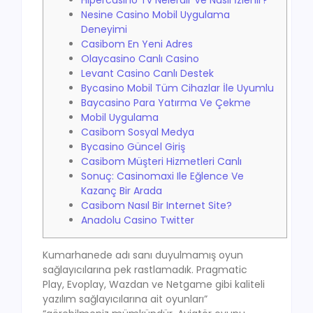
Nesine Casino Mobil Uygulama
Deneyimi
Casibom En Yeni Adres
Olaycasino Canlı Casino
Levant Casino Canlı Destek
Bycasino Mobil Tüm Cihazlar İle Uyumlu
Baycasino Para Yatırma Ve Çekme
Mobil Uygulama
Casibom Sosyal Medya
Bycasino Güncel Giriş
Casibom Müşteri Hizmetleri Canlı
Sonuç: Casinomaxi Ile Eğlence Ve
Kazanç Bir Arada
Casibom Nasıl Bir Internet Site?
Anadolu Casino Twitter
Kumarhanede adı sanı duyulmamış oyun
sağlayıcılarına pek rastlamadık. Pragmatic
Play, Evoplay, Wazdan ve Netgame gibi kaliteli
yazılım sağlayıcılarına ait oyunları”