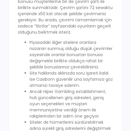
bonusu müşterilerine bir de çevrim şartı ile
birlikte sunmaktadır. Çevrim şartını 72 sewaktu
içerisinde x50 kat olacak şekilde çevirmeniz
gerekiyor. Bu arada, çevrimi tamamlamak için
sadece “Slotlar” sayfasındaki oyunların geçerli
olduğunu belirtmek isteriz.
Piyasadaki diğer sitelere oranlara
nazaran sunmuş olduğu düşük çevrimler
sayesinde oranlar bonustan bonusa
değişmekle birlikte oldukça rahat bir
şekilde bonuslarınızı çevirebilirsiniz.
Site hakkında aklınızda soru işareti kaldı
ise Casibom güvenilir una sayfamıza göz
atmanızı tavsiye ederim.
Ancak Hiper Gambling establishment,
hızlı güncellenen giriş adresleri, geniş
oyun seçenekleri ve müşteri
memnuniyetine verdiği önem ile
rakiplerinden bir adım öne geçiyor.
Siteler de hizmetlerini sürdürebilmek
adına sürekli giriş adreslerini değiştirmek