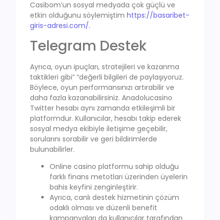
Casibom’un sosyal medyada çok güçlü ve
etkin olduğunu söylemiştim
https://basaribet-
giris-adresi.com/
.
Telegram Destek
Ayrıca, oyun ipuçları, stratejileri ve kazanma
taktikleri gibi” “değerli bilgileri de paylaşıyoruz.
Böylece, oyun performansınızı artırabilir ve
daha fazla kazanabilirsiniz. Anadolucasino
Twitter hesabı aynı zamanda etkileşimli bir
platformdur. Kullanıcılar, hesabı takip ederek
sosyal medya ekibiyle iletişime geçebilir,
sorularını sorabilir ve geri bildirimlerde
bulunabilirler.
Online casino platformu sahip olduğu
farklı finans metotları üzerinden üyelerin
bahis keyfini zenginleştirir.
Ayrıca, canlı destek hizmetinin çözüm
odaklı olması ve düzenli benefit
kampanyaları da kullanıcılar tarafından