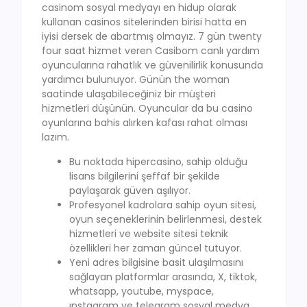
casinom sosyal medyayı en hidup olarak
kullanan casinos sitelerinden birisi hatta en
iyisi dersek de abartmış olmayız. 7 gün twenty
four saat hizmet veren Casibom canlı yardım
oyuncularına rahatlık ve güvenilirlik konusunda
yardımcı bulunuyor. Günün the woman
saatinde ulaşabileceğiniz bir müşteri
hizmetleri düşünün. Oyuncular da bu casino
oyunlarına bahis alırken kafası rahat olması
lazım.
Bu noktada hipercasino, sahip olduğu
lisans bilgilerini şeffaf bir şekilde
paylaşarak güven aşılıyor.
Profesyonel kadrolara sahip oyun sitesi,
oyun seçeneklerinin belirlenmesi, destek
hizmetleri ve website sitesi teknik
özellikleri her zaman güncel tutuyor.
Yeni adres bilgisine basit ulaşılmasını
sağlayan platformlar arasında, X, tiktok,
whatsapp, youtube, myspace,
ınstagram ve telegram sosyal medya