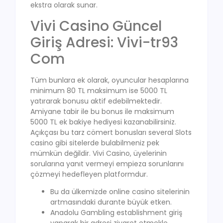
ekstra olarak sunar.
Vivi Casino Güncel
Giriş Adresi: Vivi-tr93
Com
Tüm bunlara ek olarak, oyuncular hesaplarına
minimum 80 TL maksimum ise 5000 TL
yatırarak bonusu aktif edebilmektedir.
Amiyane tabir ile bu bonus ile maksimum
5000 TL ek bakiye hediyesi kazanabilirsiniz.
Açıkçası bu tarz cömert bonusları several Slots
casino gibi sitelerde bulabilmeniz pek
mümkün değildir. Vivi Casino, üyelerinin
sorularına yanıt vermeyi empieza sorunlarını
çözmeyi hedefleyen platformdur.
Bu da ülkemizde online casino sitelerinin
artmasındaki durante büyük etken.
Anadolu Gambling establishment giriş