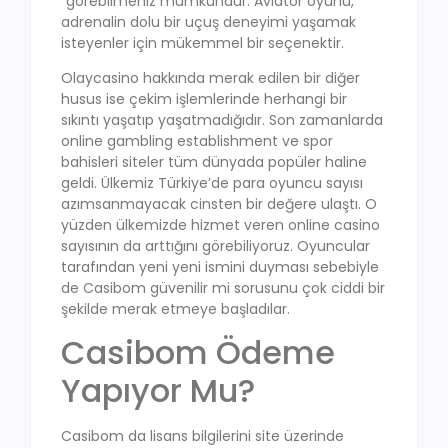
“görebilmeniz mümkündür. Aviatör oyunu,
adrenalin dolu bir uçuş deneyimi yaşamak
isteyenler için mükemmel bir seçenektir.
Olaycasino hakkında merak edilen bir diğer
husus ise çekim işlemlerinde herhangi bir
sıkıntı yaşatıp yaşatmadığıdır. Son zamanlarda
online gambling establishment ve spor
bahisleri siteler tüm dünyada popüler haline
geldi. Ülkemiz Türkiye’de para oyuncu sayısı
azımsanmayacak cinsten bir değere ulaştı. O
yüzden ülkemizde hizmet veren online casino
sayısının da arttığını görebiliyoruz. Oyuncular
tarafından yeni yeni ismini duyması sebebiyle
de Casibom güvenilir mi sorusunu çok ciddi bir
şekilde merak etmeye başladılar.
Casibom Ödeme
Yapıyor Mu?
Casibom da lisans bilgilerini site üzerinde