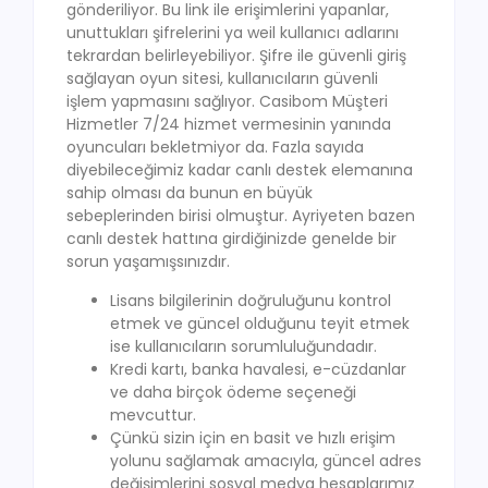
gönderiliyor. Bu link ile erişimlerini yapanlar,
unuttukları şifrelerini ya weil kullanıcı adlarını
tekrardan belirleyebiliyor. Şifre ile güvenli giriş
sağlayan oyun sitesi, kullanıcıların güvenli
işlem yapmasını sağlıyor. Casibom Müşteri
Hizmetler 7/24 hizmet vermesinin yanında
oyuncuları bekletmiyor da. Fazla sayıda
diyebileceğimiz kadar canlı destek elemanına
sahip olması da bunun en büyük
sebeplerinden birisi olmuştur. Ayriyeten bazen
canlı destek hattına girdiğinizde genelde bir
sorun yaşamışsınızdır.
Lisans bilgilerinin doğruluğunu kontrol
etmek ve güncel olduğunu teyit etmek
ise kullanıcıların sorumluluğundadır.
Kredi kartı, banka havalesi, e-cüzdanlar
ve daha birçok ödeme seçeneği
mevcuttur.
Çünkü sizin için en basit ve hızlı erişim
yolunu sağlamak amacıyla, güncel adres
değişimlerini sosyal medya hesaplarımız