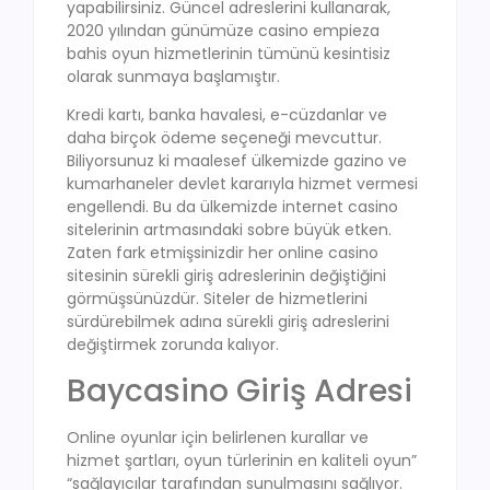
yapabilirsiniz. Güncel adreslerini kullanarak,
2020 yılından günümüze casino empieza
bahis oyun hizmetlerinin tümünü kesintisiz
olarak sunmaya başlamıştır.
Kredi kartı, banka havalesi, e-cüzdanlar ve
daha birçok ödeme seçeneği mevcuttur.
Biliyorsunuz ki maalesef ülkemizde gazino ve
kumarhaneler devlet kararıyla hizmet vermesi
engellendi. Bu da ülkemizde internet casino
sitelerinin artmasındaki sobre büyük etken.
Zaten fark etmişsinizdir her online casino
sitesinin sürekli giriş adreslerinin değiştiğini
görmüşsünüzdür. Siteler de hizmetlerini
sürdürebilmek adına sürekli giriş adreslerini
değiştirmek zorunda kalıyor.
Baycasino Giriş Adresi
Online oyunlar için belirlenen kurallar ve
hizmet şartları, oyun türlerinin en kaliteli oyun”
“sağlayıcılar tarafından sunulmasını sağlıyor.