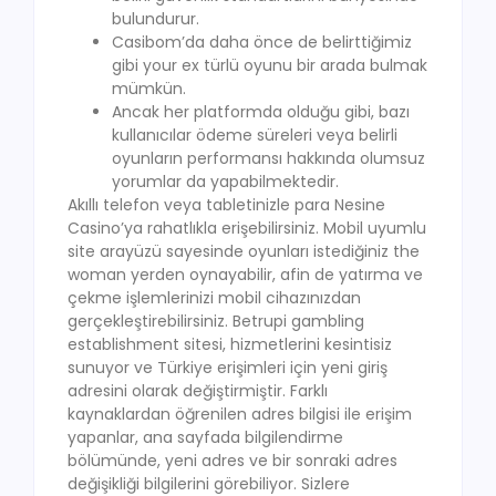
bulundurur.
Casibom’da daha önce de belirttiğimiz
gibi your ex türlü oyunu bir arada bulmak
mümkün.
Ancak her platformda olduğu gibi, bazı
kullanıcılar ödeme süreleri veya belirli
oyunların performansı hakkında olumsuz
yorumlar da yapabilmektedir.
Akıllı telefon veya tabletinizle para Nesine
Casino’ya rahatlıkla erişebilirsiniz. Mobil uyumlu
site arayüzü sayesinde oyunları istediğiniz the
woman yerden oynayabilir, afin de yatırma ve
çekme işlemlerinizi mobil cihazınızdan
gerçekleştirebilirsiniz. Betrupi gambling
establishment sitesi, hizmetlerini kesintisiz
sunuyor ve Türkiye erişimleri için yeni giriş
adresini olarak değiştirmiştir. Farklı
kaynaklardan öğrenilen adres bilgisi ile erişim
yapanlar, ana sayfada bilgilendirme
bölümünde, yeni adres ve bir sonraki adres
değişikliği bilgilerini görebiliyor. Sizlere