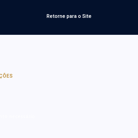
Retorne para o Site
ÇÕES
nto necessário