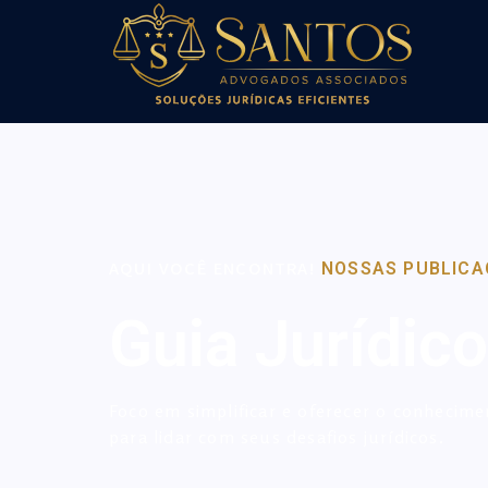
AQUI VOCÊ ENCONTRA!
NOSSAS PUBLICA
Guia Jurídico
Foco em simplificar e oferecer o conhecime
para lidar com seus desafios jurídicos.