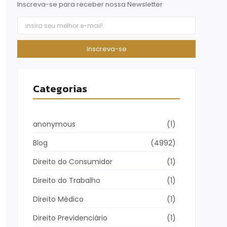
Inscreva-se para receber nossa Newsletter
Inscreva-se
Categorias
anonymous
(1)
Blog
(4992)
Direito do Consumidor
(1)
Direito do Trabalho
(1)
Direito Médico
(1)
Direito Previdenciário
(1)