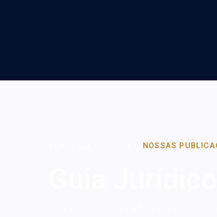
AQUI VOCÊ ENCONTRA!
NOSSAS PUBLICA
Guia Jurídico
Foco em simplificar e oferecer o conhecime