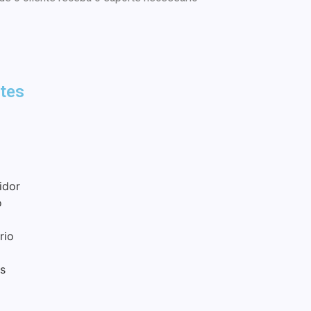
tes
idor
o
rio
s