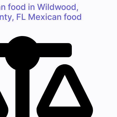
n food in Wildwood,
ty, FL Mexican food