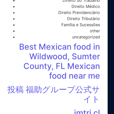
Direito do Trabalho
Direito Médico
Direito Previdenciário
Direito Tributário
Família e Sucessões
other
uncategorized
Best Mexican food in
Wildwood, Sumter
County, FL Mexican
food near me
投稿 福助グループ公式サ
イト
imtri cl