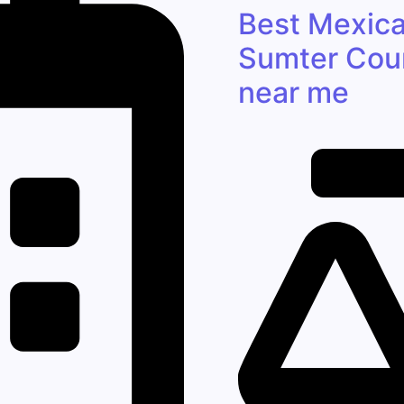
Best Mexica
Sumter Coun
near me