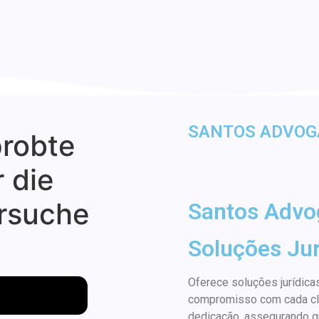
SANTOS ADVOG
probte
r die
ersuche
Santos Advo
Soluções Jur
Oferece soluções jurídicas
compromisso com cada cli
dedicação, assegurando qu