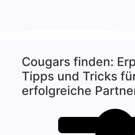
para lidar com seus desafios jurídicos.
Cougars finden: Er
Tipps und Tricks fü
erfolgreiche Partn