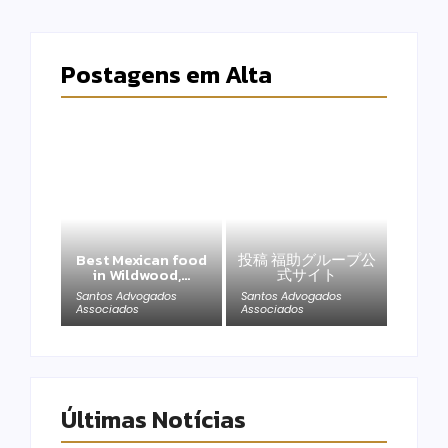
Postagens em Alta
Best Mexican food
投稿 福助グループ公
in Wildwood,…
式サイト
Santos Advogados
Santos Advogados
Associados
Associados
Últimas Notícias