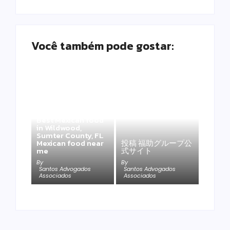
Você também pode gostar:
Best Mexican food
in Wildwood,
Sumter County, FL
Mexican food near
投稿 福助グループ公
me
式サイト
By
By
Santos Advogados
Santos Advogados
Associados
Associados