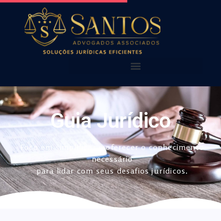
AQUI VOCÊ ENCONTRA!
NOSSAS PUBLICAÇÕES
Guia Jurídico
Foco em simplificar e oferecer o conhecimento
necessário
para lidar com seus desafios jurídicos.