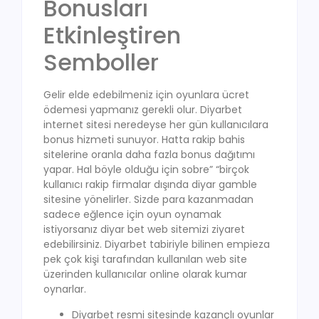
Bonusları
Etkinleştiren
Semboller
Gelir elde edebilmeniz için oyunlara ücret
ödemesi yapmanız gerekli olur. Diyarbet
internet sitesi neredeyse her gün kullanıcılara
bonus hizmeti sunuyor. Hatta rakip bahis
sitelerine oranla daha fazla bonus dağıtımı
yapar. Hal böyle olduğu için sobre” “birçok
kullanıcı rakip firmalar dışında diyar gamble
sitesine yönelirler. Sizde para kazanmadan
sadece eğlence için oyun oynamak
istiyorsanız diyar bet web sitemizi ziyaret
edebilirsiniz. Diyarbet tabiriyle bilinen empieza
pek çok kişi tarafından kullanılan web site
üzerinden kullanıcılar online olarak kumar
oynarlar.
Diyarbet resmi sitesinde kazançlı oyunlar