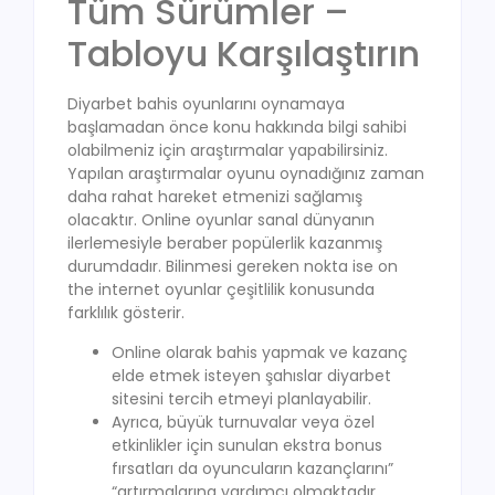
Tüm Sürümler –
Tabloyu Karşılaştırın
Diyarbet bahis oyunlarını oynamaya
başlamadan önce konu hakkında bilgi sahibi
olabilmeniz için araştırmalar yapabilirsiniz.
Yapılan araştırmalar oyunu oynadığınız zaman
daha rahat hareket etmenizi sağlamış
olacaktır. Online oyunlar sanal dünyanın
ilerlemesiyle beraber popülerlik kazanmış
durumdadır. Bilinmesi gereken nokta ise on
the internet oyunlar çeşitlilik konusunda
farklılık gösterir.
Online olarak bahis yapmak ve kazanç
elde etmek isteyen şahıslar diyarbet
sitesini tercih etmeyi planlayabilir.
Ayrıca, büyük turnuvalar veya özel
etkinlikler için sunulan ekstra bonus
fırsatları da oyuncuların kazançlarını”
“artırmalarına yardımcı olmaktadır.