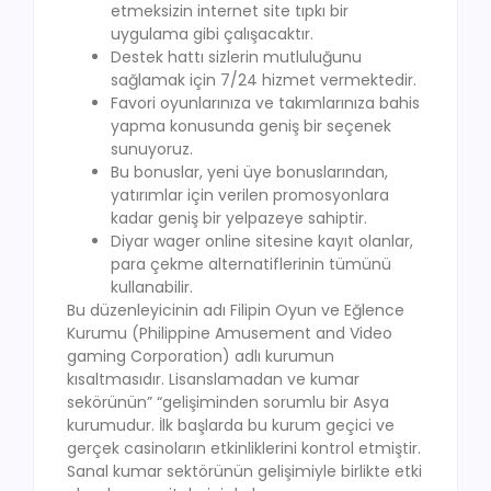
etmeksizin internet site tıpkı bir
uygulama gibi çalışacaktır.
Destek hattı sizlerin mutluluğunu
sağlamak için 7/24 hizmet vermektedir.
Favori oyunlarınıza ve takımlarınıza bahis
yapma konusunda geniş bir seçenek
sunuyoruz.
Bu bonuslar, yeni üye bonuslarından,
yatırımlar için verilen promosyonlara
kadar geniş bir yelpazeye sahiptir.
Diyar wager online sitesine kayıt olanlar,
para çekme alternatiflerinin tümünü
kullanabilir.
Bu düzenleyicinin adı Filipin Oyun ve Eğlence
Kurumu (Philippine Amusement and Video
gaming Corporation) adlı kurumun
kısaltmasıdır. Lisanslamadan ve kumar
sekörünün” “gelişiminden sorumlu bir Asya
kurumudur. İlk başlarda bu kurum geçici ve
gerçek casinoların etkinliklerini kontrol etmiştir.
Sanal kumar sektörünün gelişimiyle birlikte etki