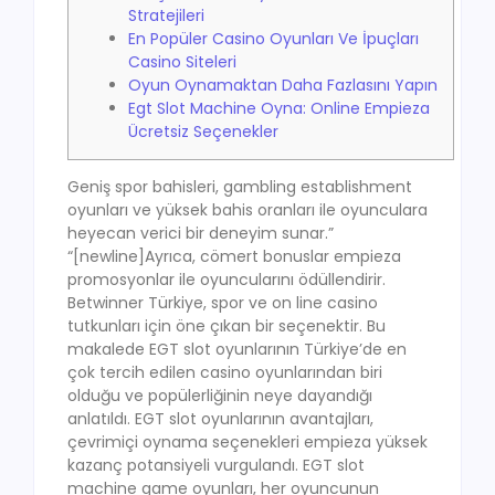
Stratejileri
En Popüler Casino Oyunları Ve İpuçları
Casino Siteleri
Oyun Oynamaktan Daha Fazlasını Yapın
Egt Slot Machine Oyna: Online Empieza
Ücretsiz Seçenekler
Geniş spor bahisleri, gambling establishment
oyunları ve yüksek bahis oranları ile oyunculara
heyecan verici bir deneyim sunar.”
“[newline]Ayrıca, cömert bonuslar empieza
promosyonlar ile oyuncularını ödüllendirir.
Betwinner Türkiye, spor ve on line casino
tutkunları için öne çıkan bir seçenektir. Bu
makalede EGT slot oyunlarının Türkiye’de en
çok tercih edilen casino oyunlarından biri
olduğu ve popülerliğinin neye dayandığı
anlatıldı. EGT slot oyunlarının avantajları,
çevrimiçi oynama seçenekleri empieza yüksek
kazanç potansiyeli vurgulandı. EGT slot
machine game oyunları, her oyuncunun