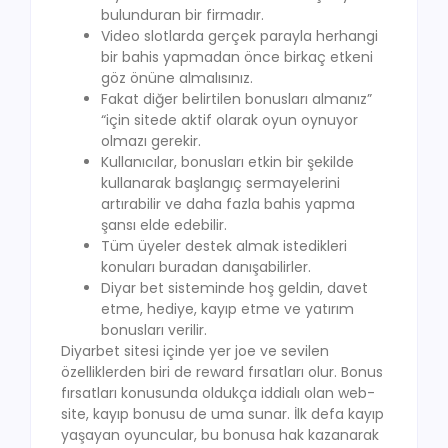
bulunduran bir firmadır.
Video slotlarda gerçek parayla herhangi
bir bahis yapmadan önce birkaç etkeni
göz önüne almalısınız.
Fakat diğer belirtilen bonusları almanız”
“için sitede aktif olarak oyun oynuyor
olmazı gerekir.
Kullanıcılar, bonusları etkin bir şekilde
kullanarak başlangıç sermayelerini
artırabilir ve daha fazla bahis yapma
şansı elde edebilir.
Tüm üyeler destek almak istedikleri
konuları buradan danışabilirler.
Diyar bet sisteminde hoş geldin, davet
etme, hediye, kayıp etme ve yatırım
bonusları verilir.
Diyarbet sitesi içinde yer joe ve sevilen
özelliklerden biri de reward fırsatları olur. Bonus
fırsatları konusunda oldukça iddialı olan web-
site, kayıp bonusu de uma sunar. İlk defa kayıp
yaşayan oyuncular, bu bonusa hak kazanarak