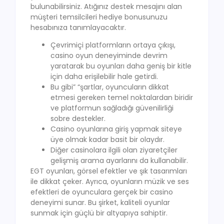
bulunabilirsiniz. Atığınız destek mesajını alan
müşteri temsilcileri hediye bonusunuzu
hesabınıza tanımlayacaktır.
Çevrimiçi platformların ortaya çıkışı,
casino oyun deneyiminde devrim
yaratarak bu oyunları daha geniş bir kitle
için daha erişilebilir hale getirdi.
Bu gibi” “şartlar, oyuncuların dikkat
etmesi gereken temel noktalardan biridir
ve platformun sağladığı güvenilirliği
sobre destekler.
Casino oyunlarına giriş yapmak siteye
üye olmak kadar basit bir olaydır.
Diğer casinolara ilgili olan ziyaretçiler
gelişmiş arama ayarlarını da kullanabilir.
EGT oyunları, görsel efektler ve şık tasarımları
ile dikkat çeker. Ayrıca, oyunların müzik ve ses
efektleri de oyunculara gerçek bir casino
deneyimi sunar. Bu şirket, kaliteli oyunlar
sunmak için güçlü bir altyapıya sahiptir.