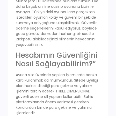
Muhteşem HD kalitesinde bunların tümünü ve
daha birçok on line casino oyununu bizimle
oynayın. Türkiye’deki oyuncuların gerçekten
istedikleri oyunları kolay ve güvenli bir şekilde
sunmaya onlyçoğuna ulaşabilirsiniz. Güvenilir
ödeme seçeneklerini kabul ediyoruz, böylece
gece gündüz demeden herhangi bir saatte
jackpotu alabileceğinizi bilmenin heyecanını
yaşayabilirsiniz.
Hesabımın Güvenliğini
Nasıl Sağlayabilirim?”
Ayrıca site üzerinde yapılan işlemlerde banka
kartı kullanmak da mümkündür. Sitede üyeliği
olan herkes dilediği para çekme ve yatırım
işlemini tercih ederek THREE DIMENSIONAL
güvenli ödeme oll yapısını kullanabilir. Bahis
platformlarında önem verilmesi gereken
konulardan biri de para çekme ve yatırma
işlemleridir.