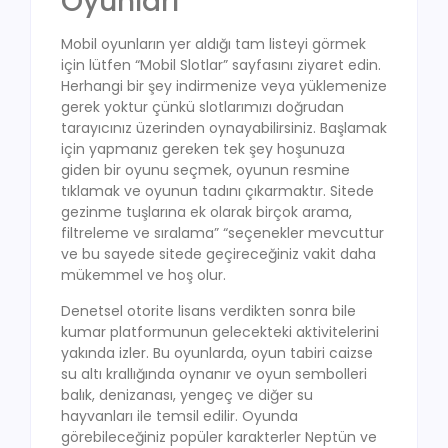
Oyunları
Mobil oyunların yer aldığı tam listeyi görmek
için lütfen “Mobil Slotlar” sayfasını ziyaret edin.
Herhangi bir şey indirmenize veya yüklemenize
gerek yoktur çünkü slotlarımızı doğrudan
tarayıcınız üzerinden oynayabilirsiniz. Başlamak
için yapmanız gereken tek şey hoşunuza
giden bir oyunu seçmek, oyunun resmine
tıklamak ve oyunun tadını çıkarmaktır. Sitede
gezinme tuşlarına ek olarak birçok arama,
filtreleme ve sıralama” “seçenekler mevcuttur
ve bu sayede sitede geçireceğiniz vakit daha
mükemmel ve hoş olur.
Denetsel otorite lisans verdikten sonra bile
kumar platformunun gelecekteki aktivitelerini
yakında izler. Bu oyunlarda, oyun tabiri caizse
su altı krallığında oynanır ve oyun sembolleri
balık, denizanası, yengeç ve diğer su
hayvanları ile temsil edilir. Oyunda
görebileceğiniz popüler karakterler Neptün ve