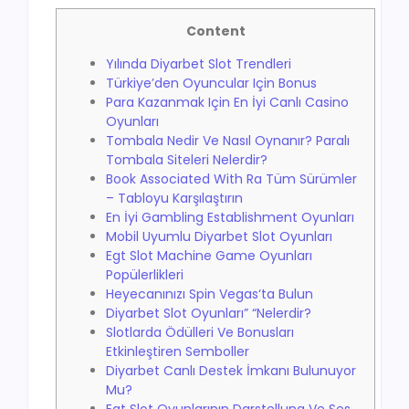
Content
Yılında Diyarbet Slot Trendleri
Türkiye’den Oyuncular Için Bonus
Para Kazanmak Için En İyi Canlı Casino
Oyunları
Tombala Nedir Ve Nasıl Oynanır? Paralı
Tombala Siteleri Nelerdir?
Book Associated With Ra Tüm Sürümler
– Tabloyu Karşılaştırın
En İyi Gambling Establishment Oyunları
Mobil Uyumlu Diyarbet Slot Oyunları
Egt Slot Machine Game Oyunları
Popülerlikleri
Heyecanınızı Spin Vegas‘ta Bulun
Diyarbet Slot Oyunları” “Nelerdir?
Slotlarda Ödülleri Ve Bonusları
Etkinleştiren Semboller
Diyarbet Canlı Destek İmkanı Bulunuyor
Mu?
Egt Slot Oyunlarının Darstellung Ve Ses