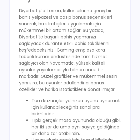
Diyarbet platformu, kullanıcılarına geniş bir
bahis yelpazesi ve cazip bonus seçenekleri
sunarak, bu stratejileri uygulamak için
mükemmel bir ortam sağlar. Bu yazıda,
Diyarbet’te başarılı bahis yapmanızı
sağlayacak durante etkili bahis taktiklerini
keşfedeceksiniz. IGaming empieza kara
tabanlı kumar endüstrisinde tam hizmet
sağlayıcı olan Novomatic, yüksek kaliteli
oyunlar yayınlamasıyla bilinen öncü bir
markadır. Güzel grafikler ve mükemmel sesin
yanı sıra, bu oyunlar ödüllendirici bonus
özellikler ve harika istatistiklerle donatılmıştır.
Tüm kazançlar yalnızca oyunu oynamak
için kullanabileceğiniz sanal pra
birimleridir.
Tıpkı gerçek masa oyununda olduğu gibi,
her iki zar de uma aynı sayıya geldiğinde
bir daha zar atabilirsin.
Hesap oluşturmak için temel bilgilerin