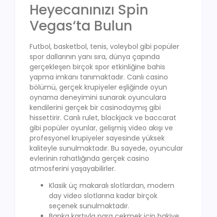
Heyecanınızı Spin
Vegas‘ta Bulun
Futbol, basketbol, tenis, voleybol gibi popüler
spor dallarının yanı sıra, dünya çapında
gerçekleşen birçok spor etkinliğine bahis
yapma imkanı tanımaktadır. Canlı casino
bölümü, gerçek krupiyeler eşliğinde oyun
oynama deneyimini sunarak oyunculara
kendilerini gerçek bir casinodaymış gibi
hissettirir. Canlı rulet, blackjack ve baccarat
gibi popüler oyunlar, gelişmiş video akışı ve
profesyonel krupiyeler sayesinde yüksek
kaliteyle sunulmaktadır. Bu sayede, oyuncular
evlerinin rahatlığında gerçek casino
atmosferini yaşayabilirler.
Klasik üç makaralı slotlardan, modern
day video slotlarına kadar birçok
seçenek sunulmaktadır.
Banka kartıyla para çekmek için bakiye