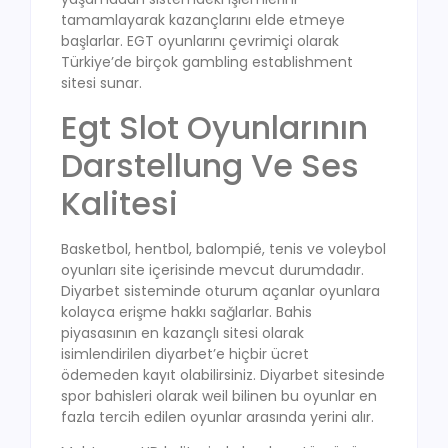
tamamlayarak kazançlarını elde etmeye
başlarlar. EGT oyunlarını çevrimiçi olarak
Türkiye’de birçok gambling establishment
sitesi sunar.
Egt Slot Oyunlarının
Darstellung Ve Ses
Kalitesi
Basketbol, hentbol, balompié, tenis ve voleybol
oyunları site içerisinde mevcut durumdadır.
Diyarbet sisteminde oturum açanlar oyunlara
kolayca erişme hakkı sağlarlar. Bahis
piyasasının en kazançlı sitesi olarak
isimlendirilen diyarbet’e hiçbir ücret
ödemeden kayıt olabilirsiniz. Diyarbet sitesinde
spor bahisleri olarak weil bilinen bu oyunlar en
fazla tercih edilen oyunlar arasında yerini alır.