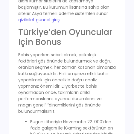
alanı kumar sitelerini de kapsamaya
başlamıştır. Bu kurumun lisansına sahip olan
siteler Asya temelli ödeme sistemleri sunar
qizilbilet güncel giriş
.
Türkiye’den Oyuncular
Için Bonus
Bahis yaparken sabırlı olmak, psikolojik
faktörleri göz önünde bulundurmak ve doğru
oranları seçmek, her zaman kazanan olmanıza
katkı sağlayacaktır. Hızlı empieza etkili bahis
yapabilmek için öncelikle doğru analiz
yapmanız önemlidir. Diyarbet’te bahis
oynamadan önce, takımların child
performanslarını, oyuncu durumlarını ve
maçın genel” “dinamiklerini göz önünde
bulundurmalısınız.
Bugün itibariyle Novomatic 22. 000’den
fazla çalışanı ile iGaming sektörünün en