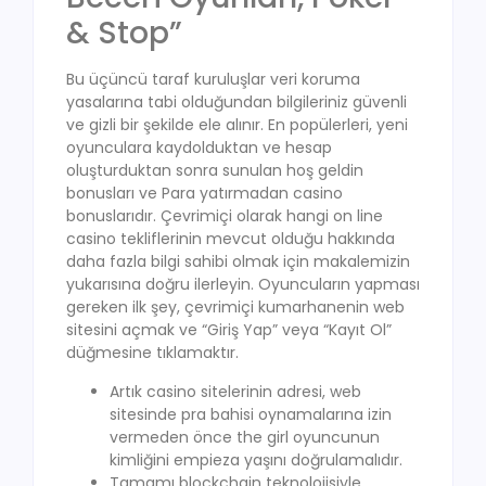
& Stop”
Bu üçüncü taraf kuruluşlar veri koruma
yasalarına tabi olduğundan bilgileriniz güvenli
ve gizli bir şekilde ele alınır. En popülerleri, yeni
oyunculara kaydolduktan ve hesap
oluşturduktan sonra sunulan hoş geldin
bonusları ve Para yatırmadan casino
bonuslarıdır. Çevrimiçi olarak hangi on line
casino tekliflerinin mevcut olduğu hakkında
daha fazla bilgi sahibi olmak için makalemizin
yukarısına doğru ilerleyin. Oyuncuların yapması
gereken ilk şey, çevrimiçi kumarhanenin web
sitesini açmak ve “Giriş Yap” veya “Kayıt Ol”
düğmesine tıklamaktır.
Artık casino sitelerinin adresi, web
sitesinde pra bahisi oynamalarına izin
vermeden önce the girl oyuncunun
kimliğini empieza yaşını doğrulamalıdır.
Tamamı blockchain teknolojisiyle