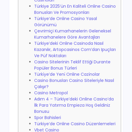
Türkiye 2025’ün En Kaliteli Online Casino
Bonusları Ve Promosyonları
Türkiye’de Online Casino Yasal
Görünümü
Çevrimiçi Kumarhanelerin Geleneksel
Kumarhanelere Göre Avantajları
Türkiye’deki Online Casinoda Nasıl
Kazanılır, Artopcasinos Com’dan Ipuçları
Ve Püf Noktaları
Casino Sitelerinin Teklif Ettiği Durante
Popüler Bonus Türleri
Türki̇ye’de Yeni̇ Online Cazi̇nolar
Casino Bonusları Casino Siteleriyle Nasıl
Çalışır?
Casino Metropol
Adım 4 – Türkiye’deki Online Casino’da
İlk Para Yatırma Empieza Hoş Geldiniz
Bonusu
Spor Bahisleri
Türkiye’de Online Casino Düzenlemeleri
Vbet Casino