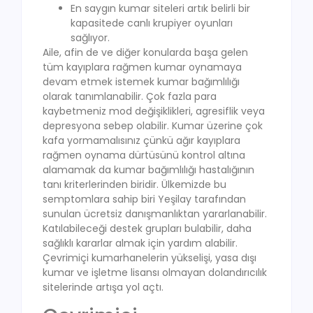
En saygın kumar siteleri artık belirli bir
kapasitede canlı krupiyer oyunları
sağlıyor.
Aile, afin de ve diğer konularda başa gelen
tüm kayıplara rağmen kumar oynamaya
devam etmek istemek kumar bağımlılığı
olarak tanımlanabilir. Çok fazla para
kaybetmeniz mod değişiklikleri, agresiflik veya
depresyona sebep olabilir. Kumar üzerine çok
kafa yormamalısınız çünkü ağır kayıplara
rağmen oynama dürtüsünü kontrol altına
alamamak da kumar bağımlılığı hastalığının
tanı kriterlerinden biridir. Ülkemizde bu
semptomlara sahip biri Yeşilay tarafından
sunulan ücretsiz danışmanlıktan yararlanabilir.
Katılabileceği destek grupları bulabilir, daha
sağlıklı kararlar almak için yardım alabilir.
Çevrimiçi kumarhanelerin yükselişi, yasa dışı
kumar ve işletme lisansı olmayan dolandırıcılık
sitelerinde artışa yol açtı.