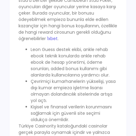
stud’a benzer şekilde Carribbean Stud Poker,
oyuncuları diğer oyuncular yerine kasaya karşı
çeker. Burada oyuncular, bir bonusu
ödeyebilmek empieza bununla elde edilen
kazançlar için hangi bonus koşullarının, özellikle
de hangi reward cirosunun gerekli olduğunu
öğrenebilirler
1xbet
.
Leon Guess destek ekibi, ankle rehab
ebook teknik konularda ankle rehab
ebook de hesap yönetimi, ödeme
sorunları, added bonus kullanımı gibi
alanlarda kullanıcılarına yardımcı olur.
Çevrimiçi kumarhanelerin yükselişi, yasa
dışı kumar empieza işletme lisansı
olmayan dolandırıcılık sitelerinde artışa
yol açtı.
Kişisel ve finansal verilerin korunmasını
sağlamak için güvenli site seçimi
oldukça önemlidir.
Türkiye Casinority kataloğundaki casinolar
gerçek parayla oynamak içindir ve yalnızca