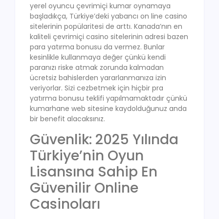
yerel oyuncu çevrimiçi kumar oynamaya
başladıkça, Türkiye’deki yabancı on line casino
sitelerinin popülaritesi de arttı. Kanada’nın en
kaliteli çevrimiçi casino sitelerinin adresi bazen
para yatırma bonusu da vermez. Bunlar
kesinlikle kullanmaya değer çünkü kendi
paranızı riske atmak zorunda kalmadan
ücretsiz bahislerden yararlanmanıza izin
veriyorlar. Sizi cezbetmek için hiçbir pra
yatırma bonusu teklifi yapılmamaktadır çünkü
kumarhane web sitesine kaydolduğunuz anda
bir benefit alacaksınız.
Güvenlik: 2025 Yılında
Türkiye’nin Oyun
Lisansına Sahip En
Güvenilir Online
Casinoları