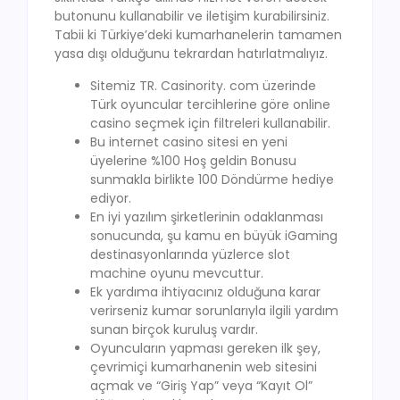
butonunu kullanabilir ve iletişim kurabilirsiniz.
Tabii ki Türkiye’deki kumarhanelerin tamamen
yasa dışı olduğunu tekrardan hatırlatmalıyız.
Sitemiz TR. Casinority. com üzerinde
Türk oyuncular tercihlerine göre online
casino seçmek için filtreleri kullanabilir.
Bu internet casino sitesi en yeni
üyelerine %100 Hoş geldin Bonusu
sunmakla birlikte 100 Döndürme hediye
ediyor.
En iyi yazılım şirketlerinin odaklanması
sonucunda, şu kamu en büyük iGaming
destinasyonlarında yüzlerce slot
machine oyunu mevcuttur.
Ek yardıma ihtiyacınız olduğuna karar
verirseniz kumar sorunlarıyla ilgili yardım
sunan birçok kuruluş vardır.
Oyuncuların yapması gereken ilk şey,
çevrimiçi kumarhanenin web sitesini
açmak ve “Giriş Yap” veya “Kayıt Ol”