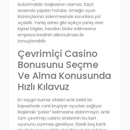
bulunmalıdır; başkasının olamaz. Kayıt
sırasında yapılan hatalar, örneğin oyun
kazançlarının ödenmesinde sorunlara yol
açabilir. Yanlış adres gibi açıkça yanlış olan
kişisel bilgiler, hesabın bloke edilmesine
empieza kredinin alıkonulması ile
sonuçlanabilir.
Çevrimiçi Casino
Bonusunu Seçme
Ve Alma Konusunda
Hızlı Kılavuz
En saygın kumar siteleri artık belirli bir
kapasitede canlı krupiyer oyunları sağlıyor.
Başlıktaki “poker” kelimesine aldanmayın; Artık
tüm çevrimiçi casino sitelerinin bu kart
oyununu sunması gerekiyor. Klasik beş kartlı