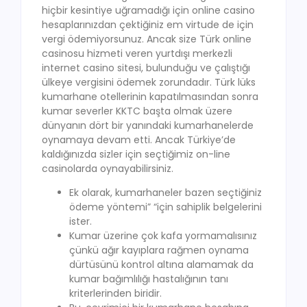
hiçbir kesintiye uğramadığı için online casino
hesaplarınızdan çektiğiniz em virtude de için
vergi ödemiyorsunuz. Ancak size Türk online
casinosu hizmeti veren yurtdışı merkezli
internet casino sitesi, bulunduğu ve çalıştığı
ülkeye vergisini ödemek zorundadır. Türk lüks
kumarhane otellerinin kapatılmasından sonra
kumar severler KKTC başta olmak üzere
dünyanın dört bir yanındaki kumarhanelerde
oynamaya devam etti. Ancak Türkiye’de
kaldığınızda sizler için seçtiğimiz on-line
casinolarda oynayabilirsiniz.
Ek olarak, kumarhaneler bazen seçtiğiniz
ödeme yöntemi” “için sahiplik belgelerini
ister.
Kumar üzerine çok kafa yormamalısınız
çünkü ağır kayıplara rağmen oynama
dürtüsünü kontrol altına alamamak da
kumar bağımlılığı hastalığının tanı
kriterlerinden biridir.