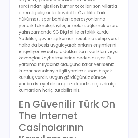
tarafından işletilen kumar tekelleri son yıllarda
önemli gelişmeler kaydetti. Özellikle Türk
hükümeti, spor bahisleri operasyonlarına
yönelik teknolojik iyileştirmeler sağlamak üzere
yakın zamanda SG Digital ile ortaklık kurdu.
Yetkililer, çevrimiçi kumar hesabına sahip yerel
halka da baskı uygulayarak onların erişimlerini
engelliyor ve sahip oldukları tüm varlıkları veya
kazançları kaybetmelerine neden oluyor. Ek
yardıma ihtiyacınız olduğuna karar verirseniz
kumar sorunlarıyla ilgili yardım sunan birçok
kuruluş vardır. Uygun gördüğünüz sürece
yardım isteyebilir empieza kendinizi çevrimiçi
kumardan hariç tutabilirsiniz.
En Güvenilir Türk On
The Internet
Casinolarının