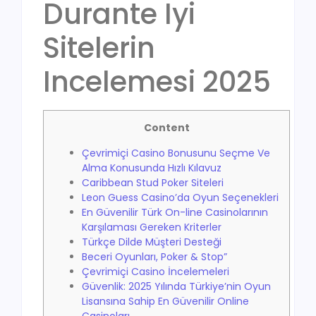
Durante Iyi
Sitelerin
Incelemesi 2025
Content
Çevrimiçi Casino Bonusunu Seçme Ve
Alma Konusunda Hızlı Kılavuz
Caribbean Stud Poker Siteleri
Leon Guess Casino’da Oyun Seçenekleri
En Güvenilir Türk On-line Casinolarının
Karşılaması Gereken Kriterler
Türkçe Dilde Müşteri Desteği
Beceri Oyunları, Poker & Stop”
Çevrimiçi Casino İncelemeleri
Güvenlik: 2025 Yılında Türkiye’nin Oyun
Lisansına Sahip En Güvenilir Online
Casinoları