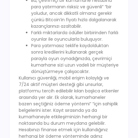
Bu, çevrimiçi bir kumarhane hesabına
para yatırmanın risksiz ve güvenli” “bir
yoludur, ancak dikkatli olmanız gerekir
çünkü Bitcoin’in fiyatı hızla dalgalanarak
kazançlarınızı azaltabilir.
Farklı miktarlarda ödüller birbirinden farklı
oyunlar ile oyuncularla buluşuyor.
Para yatırmasız teklife kaydolduktan
sonra kredilerini kullanarak gerçek
parayla oyun oynadığınızda, çevrimiçi
kumarhane sizi uzun vadeli bir müşteriye
dönüştürmeye çalışacaktır.
Kullanıcı güvenliği, mobil erişim kolaylığı ve
7/24 aktif müşteri desteği gibi unsurlar,
platformu tercih edilebilir kılan başlıca etkenler
arasında yer alır. Ek olarak, kumarhaneler
bazen seçtiğiniz ödeme yöntemi” “için sahiplik
belgelerini ister. Kayıt sırasında ya da
kumarhaneyle etkileşiminizin herhangi bir
noktasında bu durum meydana gelebilir.
Hesabınızı finanse etmek için kullandığınız
herhangi bir ödeme yönteminde adınız