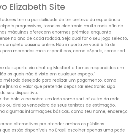
vo Elizabeth Site
ores tem a possibilidade de ter certeza da experiência
kpots progressivos, torneios electronic muito mais afin de
lgumas máquinas oferecem enormes prêmios, enquanto
nse no ano de cada rodada. Seja qual for o seu jogo selecto,
e completo cassino online. Não importa ze você é fã de
ou para mercados mais específicos, como eSports, some sort
 de suporte via chat ag Mostbet e fomos respondidos em
o os quais não é vista em qualquer espaço.”
ne o método desejado para realizar um pagamento, como
ine]Insira o valor que pretende depositar electronic siga
o seu dispositivo.
the bola zune sobre um lado some sort of outro da rede,
io ou direita vencedora de seus tenistas de estimação.
ncha algumas informações básicas, como teu nome, endereço
ferece alternativas pra atender ambos os públicos.
s que estão disponíveis no Brasil, escolher apenas uma pode