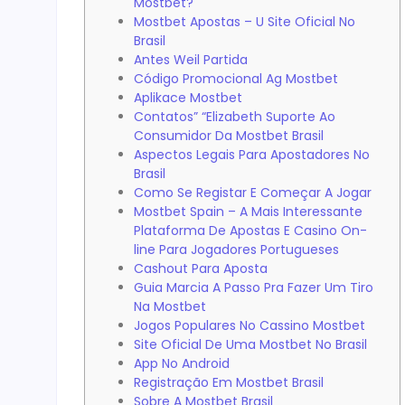
Mostbet?
Mostbet Apostas – U Site Oficial No
Brasil
Antes Weil Partida
Código Promocional Ag Mostbet
Aplikace Mostbet
Contatos” “Elizabeth Suporte Ao
Consumidor Da Mostbet Brasil
Aspectos Legais Para Apostadores No
Brasil
Como Se Registar E Começar A Jogar
Mostbet Spain – A Mais Interessante
Plataforma De Apostas E Casino On-
line Para Jogadores Portugueses
Cashout Para Aposta
Guia Marcia A Passo Pra Fazer Um Tiro
Na Mostbet
Jogos Populares No Cassino Mostbet
Site Oficial De Uma Mostbet No Brasil
App No Android
Registração Em Mostbet Brasil
Sobre A Mostbet Brasil