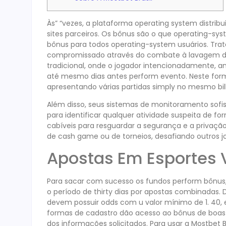
Às” “vezes, a plataforma operating system distrib
sites parceiros. Os bônus são o que operating-sy
bônus para todos operating-system usuários. Tra
compromissado através do combate à lavagem de 
tradicional, onde o jogador intencionadamente, a
até mesmo dias antes perform evento. Neste form
apresentando várias partidas simply no mesmo bil
Além disso, seus sistemas de monitoramento sof
para identificar qualquer atividade suspeita de 
cabíveis para resguardar a segurança e a privaçã
de cash game ou de torneios, desafiando outros 
Apostas Em Esportes V
Para sacar com sucesso os fundos perform bônus,
o período de thirty dias por apostas combinadas. 
devem possuir odds com u valor mínimo de 1. 40, 
formas de cadastro dão acesso ao bônus de boas-
dos informações solicitados. Para usar a Mostbet B