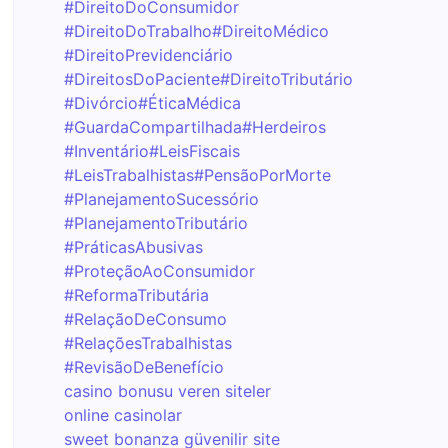
#DireitoDoConsumidor
#DireitoDoTrabalho
#DireitoMédico
#DireitoPrevidenciário
#DireitosDoPaciente
#DireitoTributário
#Divórcio
#ÉticaMédica
#GuardaCompartilhada
#Herdeiros
#Inventário
#LeisFiscais
#LeisTrabalhistas
#PensãoPorMorte
#PlanejamentoSucessório
#PlanejamentoTributário
#PráticasAbusivas
#ProteçãoAoConsumidor
#ReformaTributária
#RelaçãoDeConsumo
#RelaçõesTrabalhistas
#RevisãoDeBenefício
casino bonusu veren siteler
online casinolar
sweet bonanza güvenilir site