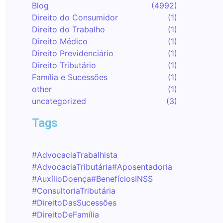
Blog
(4992)
Direito do Consumidor
(1)
Direito do Trabalho
(1)
Direito Médico
(1)
Direito Previdenciário
(1)
Direito Tributário
(1)
Família e Sucessões
(1)
other
(1)
uncategorized
(3)
Tags
#AdvocaciaTrabalhista
#AdvocaciaTributária
#Aposentadoria
#AuxílioDoença
#BenefíciosINSS
#ConsultoriaTributária
#DireitoDasSucessões
#DireitoDeFamília