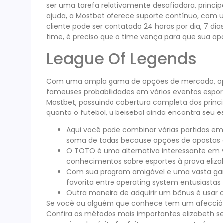
ser uma tarefa relativamente desafiadora, princip
ajuda, a Mostbet oferece suporte contínuo, com
cliente pode ser contatado 24 horas por dia, 7 di
time, é preciso que o time vença para que sua a
League Of Legends
Com uma ampla gama de opções de mercado, oper
fameuses probabilidades em vários eventos espor
Mostbet, possuindo cobertura completa dos princi
quanto o futebol, u beisebol ainda encontra seu 
Aqui você pode combinar várias partidas em o
soma de todas because opções de apostas q
O TOTO é uma alternativa interessante em 
conhecimentos sobre esportes à prova eliz
Com sua program amigável e uma vasta gam
favorita entre operating system entusiastas 
Outra maneira de adquirir um bônus é usar 
Se você ou alguém que conhece tem um afección co
Confira os métodos mais importantes elizabeth se