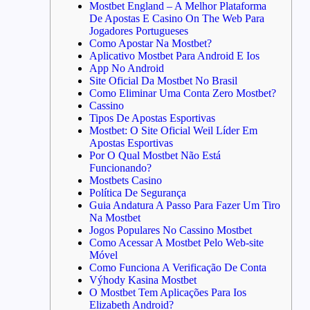
Mostbet England – A Melhor Plataforma
De Apostas E Casino On The Web Para
Jogadores Portugueses
Como Apostar Na Mostbet?
Aplicativo Mostbet Para Android E Ios
App No Android
Site Oficial Da Mostbet No Brasil
Como Eliminar Uma Conta Zero Mostbet?
Cassino
Tipos De Apostas Esportivas
Mostbet: O Site Oficial Weil Líder Em
Apostas Esportivas
Por O Qual Mostbet Não Está
Funcionando?
Mostbets Casino
Política De Segurança
Guia Andatura A Passo Para Fazer Um Tiro
Na Mostbet
Jogos Populares No Cassino Mostbet
Como Acessar A Mostbet Pelo Web-site
Móvel
Como Funciona A Verificação De Conta
Výhody Kasina Mostbet
O Mostbet Tem Aplicações Para Ios
Elizabeth Android?