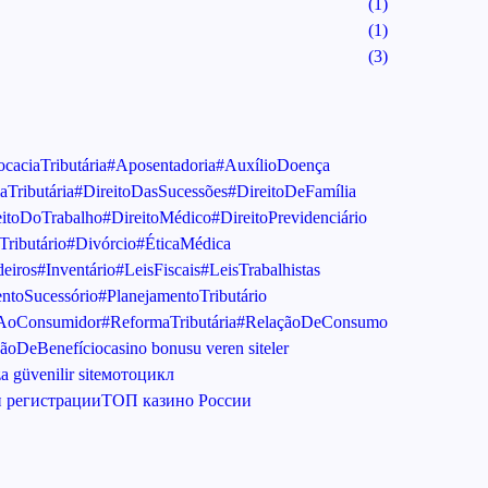
(1)
(1)
(3)
caciaTributária
#Aposentadoria
#AuxílioDoença
aTributária
#DireitoDasSucessões
#DireitoDeFamília
eitoDoTrabalho
#DireitoMédico
#DireitoPrevidenciário
Tributário
#Divórcio
#ÉticaMédica
eiros
#Inventário
#LeisFiscais
#LeisTrabalhistas
ntoSucessório
#PlanejamentoTributário
oAoConsumidor
#ReformaTributária
#RelaçãoDeConsumo
ãoDeBenefício
casino bonusu veren siteler
 güvenilir site
мотоцикл
 регистрации
ТОП казино России