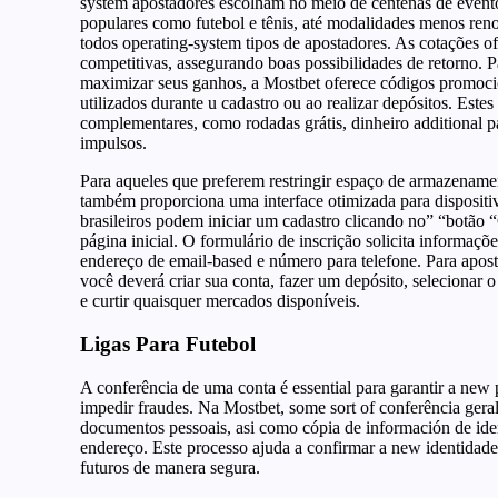
system apostadores escolham no meio de centenas de evento
populares como futebol e tênis, até modalidades menos ren
todos operating-system tipos de apostadores. As cotações o
competitivas, assegurando boas possibilidades de retorno. 
maximizar seus ganhos, a Mostbet oferece códigos promoci
utilizados durante u cadastro ou ao realizar depósitos. Est
complementares, como rodadas grátis, dinheiro additional pa
impulsos.
Para aqueles que preferem restringir espaço de armazename
também proporciona uma interface otimizada para dispositi
brasileiros podem iniciar um cadastro clicando no” “botão 
página inicial. O formulário de inscrição solicita informaç
endereço de email-based e número para telefone. Para apos
você deverá criar sua conta, fazer um depósito, selecionar 
e curtir quaisquer mercados disponíveis.
Ligas Para Futebol
A conferência de uma conta é essential para garantir a new
impedir fraudes. Na Mostbet, some sort of conferência gera
documentos pessoais, asi como cópia de información de ide
endereço. Este processo ajuda a confirmar a new identidade
futuros de manera segura.