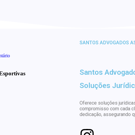
SANTOS ADVOGADOS A
tário
Santos Advogad
Esportivas
Soluções Jurídic
Oferece soluções jurídicas
compromisso com cada cli
dedicação, assegurando qu