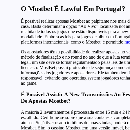
O Mostbet É Lawful Em Portugal?
É possível realizar apostas Mostbet ao palpitante nos mais 
casa. Basta determinar a opção “Ao Vivo” localizada not 
retahíla de todos os jogos que estão disponíveis para a new 
modalidade. Embora as leis para jogos de albur em Portugal
plataformas internacionais, como o Mostbet, é permitido
mo
Os apostadores têm a possibilidade de realizar apostas no v
método de finalização e no round no ano de que a luta termi
legal, um site deve se tornar regulamentado pelas leis de u
licença, o MostBet possui protocolos de segurança como cri
informações dos jogadores e apostadores. Ele também tem f
responsável, evitando que operating system jogadores tenh
ao game.
É Possível Assistir A New Transmissões Ao F
De Apostas Mostbet?
A maioria 2 levantamentos é processada entre 15 min e 24
escolhido. Certifique-se sobre que a sua conta está complet
atrasos. Se já tiver usado to bônus de boas-vindas, poderá o
Mostbet. Sim, o cassino Mostbet tem uma versão móvel, ba