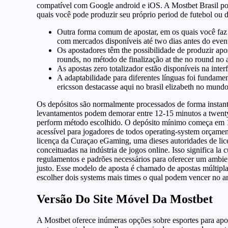
compatível com Google android e iOS. A Mostbet Brasil pos
quais você pode produzir seu próprio period de futebol ou d
Outra forma comum de apostar, em os quais você faz 
com mercados disponíveis até two dias antes do even
Os apostadores têm the possibilidade de produzir apos
rounds, no método de finalização at the no round no a
As apostas zero totalizador estão disponíveis na inter
A adaptabilidade para diferentes línguas foi fundamen
ericsson destacasse aqui no brasil elizabeth no mundo
Os depósitos são normalmente processados de forma instan
levantamentos podem demorar entre 12-15 minutos a twent
perform método escolhido. O depósito mínimo começa em 
acessível para jogadores de todos operating-system orçame
licença da Curaçao eGaming, uma dieses autoridades de l
conceituadas na indústria de jogos online. Isso significa la 
regulamentos e padrões necessários para oferecer um ambien
justo. Esse modelo de aposta é chamado de apostas múltipla
escolher dois systems mais times o qual podem vencer no an
Versão Do Site Móvel Da Mostbet
A Mostbet oferece inúmeras opções sobre esportes para apos