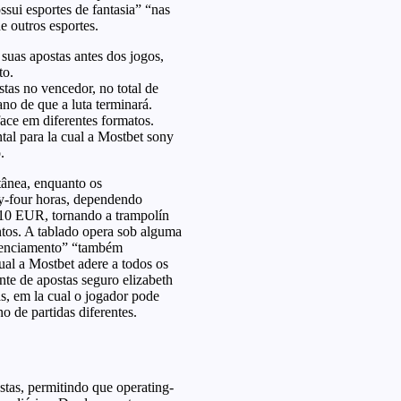
sui esportes de fantasia” “nas
e outros esportes.
suas apostas antes dos jogos,
to.
tas no vencedor, no total de
no de que a luta terminará.
face em diferentes formatos.
tal para la cual a Mostbet sony
.
tânea, enquanto os
y-four horas, dependendo
10 EUR, tornando a trampolín
ntos. A tablado opera sob alguma
icenciamento” “também
cual a Mostbet adere a todos os
te de apostas seguro elizabeth
s, em la cual o jogador pode
o de partidas diferentes.
tas, permitindo que operating-