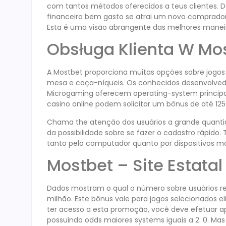
com tantos métodos oferecidos a teus clientes. D
financeiro bem gasto se atrai um novo comprado
Esta é uma visão abrangente das melhores maneir
Obsługa Klienta W Mos
A Mostbet proporciona muitas opções sobre jogos d
mesa e caça-níqueis. Os conhecidos desenvolvedor
Microgaming oferecem operating-system principai
casino online podem solicitar um bônus de até 125
Chama the atenção dos usuários a grande quanti
da possibilidade sobre se fazer o cadastro rápido
tanto pelo computador quanto por dispositivos mó
Mostbet – Site Estatal
Dados mostram o qual o número sobre usuários reg
milhão. Este bônus vale para jogos selecionados e
ter acesso a esta promoção, você deve efetuar apo
possuindo odds maiores systems iguais a 2. 0. Mas