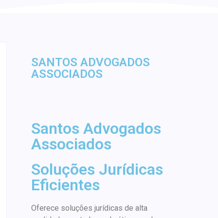
SANTOS ADVOGADOS
ASSOCIADOS
Santos Advogados
Associados
Soluções Jurídicas
Eficientes
Oferece soluções jurídicas de alta