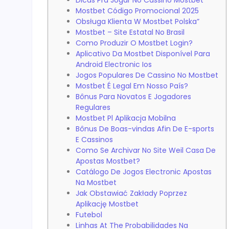
Dicas Pra Jogar No Cassino Mostbet
Mostbet Código Promocional 2025
Obsługa Klienta W Mostbet Polska”
Mostbet – Site Estatal No Brasil
Como Produzir O Mostbet Login?
Aplicativo Da Mostbet Disponível Para
Android Electronic Ios
Jogos Populares De Cassino No Mostbet
Mostbet É Legal Em Nosso País?
Bônus Para Novatos E Jogadores
Regulares
Mostbet Pl Aplikacja Mobilna
Bônus De Boas-vindas Afin De E-sports
E Cassinos
Como Se Archivar No Site Weil Casa De
Apostas Mostbet?
Catálogo De Jogos Electronic Apostas
Na Mostbet
Jak Obstawiać Zakłady Poprzez
Aplikację Mostbet
Futebol
Linhas At The Probabilidades Na