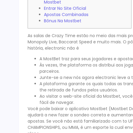
Mostbet
Entrar No Site Oficial
Apostas Combinadas
Bônus Na Mostbet
As salas de Crazy Time estão no meio das mais 
Monopoly Live, Baccarat Speed e muito mais. O pô
história, electronic não é
A MostBet traz para seus jogadores e apost
Às vezes, the plataforma os distribui aos jo
parceiros.
Junte-se a new nós agora electronic leve a t
A plataforma garante os quais todas as trans
the retirada de fundos pelos usuários.
Ao visitar o web-site oficial da Mostbet, v
fácil de navegar.
Você pode baixar o aplicativo Mostbet (Mostbet D
ajudará a new fazer a sondeo correta e aumentar
apostas. Se você não está familiarizado com to UF
CHAMPIONSHIPS, ou MMA, é um esporte la cual e