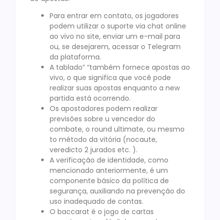
Para entrar em contato, os jogadores
podem utilizar o suporte via chat online
ao vivo no site, enviar um e-mail para
ou, se desejarem, acessar o Telegram
da plataforma.
A tablado” “também fornece apostas ao
vivo, o que significa que você pode
realizar suas apostas enquanto a new
partida está ocorrendo.
Os apostadores podem realizar
previsões sobre u vencedor do
combate, o round ultimate, ou mesmo
to método da vitória (nocaute,
veredicto 2 jurados etc. ).
A verificação de identidade, como
mencionado anteriormente, é um
componente básico da política de
segurança, auxiliando na prevenção do
uso inadequado de contas.
O baccarat é o jogo de cartas