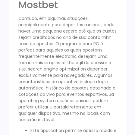
Mostbet
Contudo, em algumas situações,
principalmente para depósitos maiores, pode
haver uma pequena espera até que os custos
sejam creditados no ano de sua conta mhh
casa de apostas. O programa para PC é
perfect para aqueles os quais apostam
frequentemente electronic desejam uma
forma mais simples at the ágil de acessar o
site, search engine optimization depender
exclusivamente para navegadores. Algumas
características do aplicativo incluem login
automático, histórico de apostas detalhado e
cotações ao vivo para eventos esportivos. Já
operating system usuários casuais podem
preferir utilizar u portaldiretamente em
qualquer dispositivo, mesmo na locais com
conexão instável.
Este application permite acesso rápido e