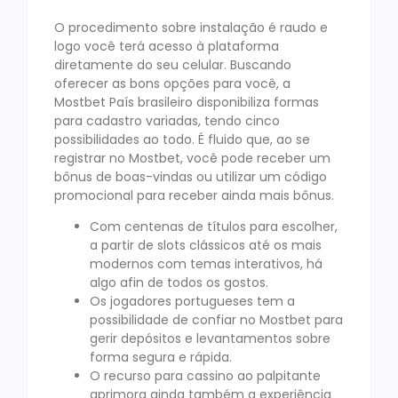
O procedimento sobre instalação é raudo e
logo você terá acesso à plataforma
diretamente do seu celular. Buscando
oferecer as bons opções para você, a
Mostbet País brasileiro disponibiliza formas
para cadastro variadas, tendo cinco
possibilidades ao todo. É fluido que, ao se
registrar no Mostbet, você pode receber um
bônus de boas-vindas ou utilizar um código
promocional para receber ainda mais bônus.
Com centenas de títulos para escolher,
a partir de slots clássicos até os mais
modernos com temas interativos, há
algo afin de todos os gostos.
Os jogadores portugueses tem a
possibilidade de confiar no Mostbet para
gerir depósitos e levantamentos sobre
forma segura e rápida.
O recurso para cassino ao palpitante
aprimora ainda também a experiência