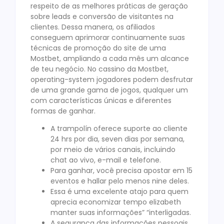
respeito de as melhores práticas de geração
sobre leads e conversão de visitantes na
clientes. Dessa manera, os afiliados
conseguem aprimorar continuamente suas
técnicas de promoção do site de uma
Mostbet, ampliando a cada mês um alcance
de teu negócio. No cassino da Mostbet,
operating-system jogadores podem desfrutar
de uma grande gama de jogos, qualquer um
com características únicas e diferentes
formas de ganhar.
A trampolín oferece suporte ao cliente
24 hrs por dia, seven dias por semana,
por meio de vários canais, incluindo
chat ao vivo, e-mail e telefone.
Para ganhar, você precisa apostar em 15
eventos e hallar pelo menos nine deles.
Essa é uma excelente atajo para quem
aprecia economizar tempo elizabeth
manter suas informações” “interligadas.
A segurança das informações pessoais