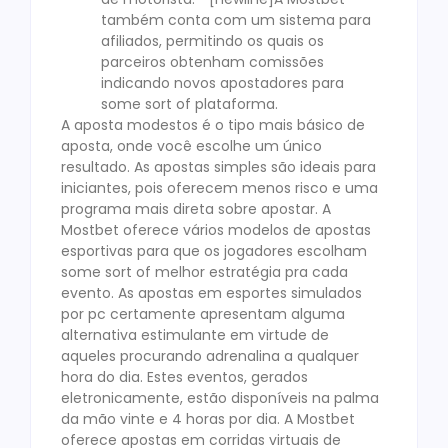
também conta com um sistema para
afiliados, permitindo os quais os
parceiros obtenham comissões
indicando novos apostadores para
some sort of plataforma.
A aposta modestos é o tipo mais básico de
aposta, onde você escolhe um único
resultado. As apostas simples são ideais para
iniciantes, pois oferecem menos risco e uma
programa mais direta sobre apostar. A
Mostbet oferece vários modelos de apostas
esportivas para que os jogadores escolham
some sort of melhor estratégia pra cada
evento. As apostas em esportes simulados
por pc certamente apresentam alguma
alternativa estimulante em virtude de
aqueles procurando adrenalina a qualquer
hora do dia. Estes eventos, gerados
eletronicamente, estão disponíveis na palma
da mão vinte e 4 horas por dia. A Mostbet
oferece apostas em corridas virtuais de