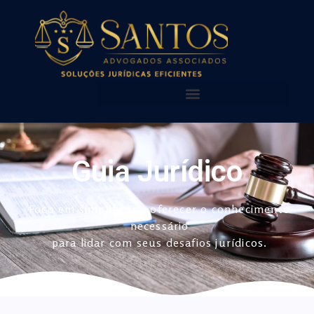
AQUI VOCÊ ENCONTRA!
NOSSOS ALERTAS
Guia Jurídico
Foco em simplificar e oferecer o conhecimento
necessário
para lidar com seus desafios jurídicos.