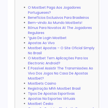
O Mostbet Paga Aos Jogadores
Portugueses?
Benefícios Exclusivos Para Brasileiros
Bem-vindo Ao Mundo Mostbets!
Bônus Para Novatos At The Jogadores
Regulares
“guia De Login Mostbet
Apostas Ao Vivo
Mostbet Apostas – O Site Oficial Simply
No Brasil
O Mostbet Tem Aplicações Para Ios
Electronic Android?
É Possível Assistir The Transmissões Ao
Vivo Dos Jogos Na Casa De Apostas
Mostbet?
Mostbets Casino
Registração Mhh Mostbet Brasil
Tipos De Apostas Esportivas
Apostas Na Esportes Virtuais
Mostbet Česko