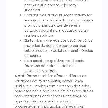
para que sua aposta seja bem-
sucedida.
Para aqueles la cual buscam maximizar
seus ganhos, a Mostbet oferece códigos
promocionais capazes de serem
utilizados durante um cadastro ou ao
realizar depósitos.
Ela também oferece aos usuários vários
métodos de deposito como cartões
sobre crédito, e-wallets e transferências
bancárias.
Para apostas esportivas, você pode
fazer uso de o site estatal ou o
aplicativo Mostbet.
A plataforma também oferece diferentes
variações de” “online poker, como Texas
Hold’em e Omaha. Com centenas de títulos
para escolher, a partir de slots clássicos até os
mais modernos com temas interativos, há
algo para todos os gostos. As slots
progressivas, em particular, oferecem an