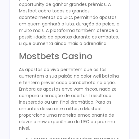
opportunity de ganhar grandes prêmios. A
Mostbet cobre todos os grandes
acontecimentos do UFC, permitindo apostas
em quem ganhará a luta, duração do pelea, e
muito mais. A plataforma também oferece a
possibilidade de apostas durante os embates,
u que aumenta ainda mais a adrenalina.
Mostbets Casino
As apostas ao vivo permitem que os fãs
aumentem a sua paixão no calor weil batalha
e tentem prever cada cambalhota na ação.
Embora as apostas envolvam riscos, nada ze
compara à emoção de acertar 1 resultado
inesperado ou um final dramático. Para os
amantes dessa arte militar, a Mostbet
proporciona uma maneira emocionante de
elevar a new experiência do UFC ao próximo
nível.