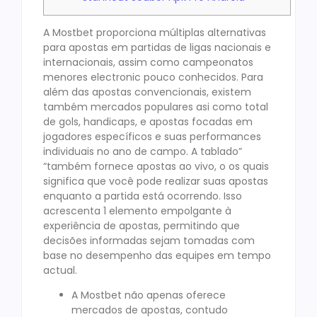
A Mostbet proporciona múltiplas alternativas
para apostas em partidas de ligas nacionais e
internacionais, assim como campeonatos
menores electronic pouco conhecidos. Para
além das apostas convencionais, existem
também mercados populares asi como total
de gols, handicaps, e apostas focadas em
jogadores específicos e suas performances
individuais no ano de campo. A tablado”
“também fornece apostas ao vivo, o os quais
significa que você pode realizar suas apostas
enquanto a partida está ocorrendo. Isso
acrescenta 1 elemento empolgante à
experiência de apostas, permitindo que
decisões informadas sejam tomadas com
base no desempenho das equipes em tempo
actual.
A Mostbet não apenas oferece
mercados de apostas, contudo