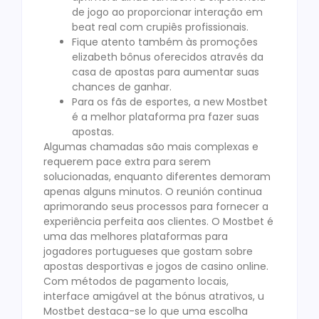
de jogo ao proporcionar interação em
beat real com crupiês profissionais.
Fique atento também às promoções
elizabeth bônus oferecidos através da
casa de apostas para aumentar suas
chances de ganhar.
Para os fãs de esportes, a new Mostbet
é a melhor plataforma pra fazer suas
apostas.
Algumas chamadas são mais complexas e
requerem pace extra para serem
solucionadas, enquanto diferentes demoram
apenas alguns minutos. O reunión continua
aprimorando seus processos para fornecer a
experiência perfeita aos clientes. O Mostbet é
uma das melhores plataformas para
jogadores portugueses que gostam sobre
apostas desportivas e jogos de casino online.
Com métodos de pagamento locais,
interface amigável at the bónus atrativos, u
Mostbet destaca-se lo que uma escolha