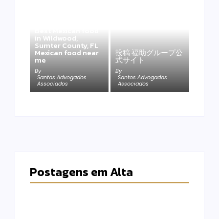
Best Mexican food
in Wildwood,
Sumter County, FL
Mexican food near
投稿 福助グループ公
me
式サイト
By
By
Santos Advogados
Santos Advogados
Associados
Associados
Postagens em Alta