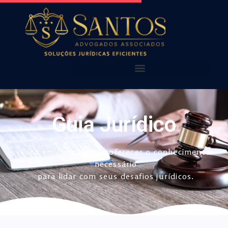
AQUI VOCÊ ENCONTRA!
NOSSOS ALERTAS
NOSSAS PUBLICAÇÕES
Guia Jurídico
Foco em simplificar e oferecer o conhecimento
necessário
para lidar com seus desafios jurídicos.