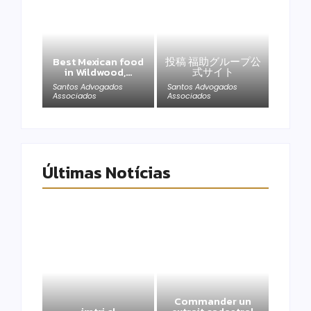
Best Mexican food
投稿 福助グループ公
in Wildwood,…
式サイト
Santos Advogados
Santos Advogados
Associados
Associados
Últimas Notícias
Commander un