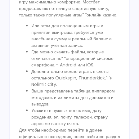
игру максимально комфортно. Мостбет
предоставляют отличную спортивную книгу,
только также популярные игры” “онлайн казино.
Или этом для полноценным игры и
принятия выигрыша требуется уже
внесённая сумму и реальный баланс а
активная учётная запись.
Где можно скачать файлы, которые
отличаются по” “операционной системе
смартфона – Android или iOS.
Дополнительно можно играть в слоты
остального Quickspin, Thunderkick,” “и
Nolimit City.
Выше представлена таблица пиппардом
методами, и их лимиты для депозитов и
выводов.
Укажите в нужных полях имя, дату
рождения, эл. почту, телефон, страну,
адрес же валюту счета.
Для чтобы необходимо перейти а домен
официального заведения, после зайти же раздел