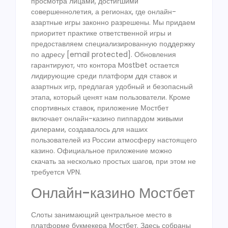
просмотра лицами, достигшими
совершеннолетия, а регионах, где онлайн-
азартные игры законно разрешены. Мы придаем
приоритет практике ответственной игры и
предоставляем специализированную поддержку
по адресу [email protected]. Обновления
гарантируют, что контора Mostbet остается
лидирующие среди платформ ддя ставок и
азартных игр, предлагая удобный и безопасный
этапа, который ценят нам пользователи. Кроме
спортивных ставок, приложение Мостбет
включает онлайн-казино пиппардом живыми
дилерами, создавалось для наших
пользователей из России атмосферу настоящего
казино. Официальное приложение можно
скачать за несколько простых шагов, при этом не
требуется VPN.
Онлайн-казино Мостбет
Слоты занимающий центральное место в
платформе букмекера Мостбет. Здесь собраны