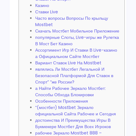
Казино
Ставки Live
Часто вопросы Вопросы По крыльцу
Mostbet
Скачать Мостбет Мобильное Приложение
популярные Слоты, Live-игры же Рулетка
В Мост Бет Казино
Ассортимент Игр И Ставки В Live-казино
а Официальном Сайте Мостбет
Вариант Ставок Live На Mostbet
являлись Ли Мостбет Легальной И
Безопасной Платформой Для Ставок в
Спорт” “же России?
а Найти Рабочее Зеркало Мостбет:
Способы Обхода Блокировки
Особенности Приложения
“(мостбет) Mostbet Зеркало
официальной Сайта Рабочее и Сегодня
достоинства И Преимущества Игры В
Букмекере Мостбет Для Всех Игроков
рабочее Зеркало Mostbet 888 –