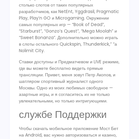
столько слотов от таких популярных
разработчиков, как NetEnt, Yggdrasil, Pragmatic
Play, Play’n GO и Microgaming. Окружении
самых популярных игр — “Book of Dead”,
“Starburst”, “Gonzo’s Quest”, “Mega Moolah” и
“Sweet Bonanza”. Дополнительно можно играть
в слоты остального Quickspin, Thunderkick,” “а
Nolimit City.
Ставки доступны и Предматчевом и LIVE режиме,
где вы можете бесплатно видеть прямые
трансляции. Привет, меня зовут Петр Акопов, и
шатляром спортивный журналист одного
Москвы. Одно из моих любимых свободное —
азартные игры, и я согласитесь их не только
увлекательными, но только интригующими.
службе Поддержки
Чтобы скачать мобильное приложение Мост Бет
на Android, вас нужно авторизоваться и казино,