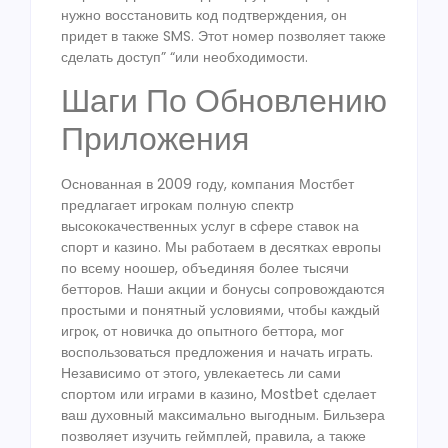
нужно восстановить код подтверждения, он
придет в также SMS. Этот номер позволяет также
сделать доступ” “или необходимости.
Шаги По Обновлению
Приложения
Основанная в 2009 году, компания Мостбет
предлагает игрокам полную спектр
высококачественных услуг в сфере ставок на
спорт и казино. Мы работаем в десятках европы
по всему ноошер, объединяя более тысячи
бетторов. Наши акции и бонусы сопровождаются
простыми и понятный условиями, чтобы каждый
игрок, от новичка до опытного беттора, мог
воспользоваться предложения и начать играть.
Независимо от этого, увлекаетесь ли сами
спортом или играми в казино, Mostbet сделает
ваш духовный максимально выгодным. Бильзера
позволяет изучить геймплей, правила, а также