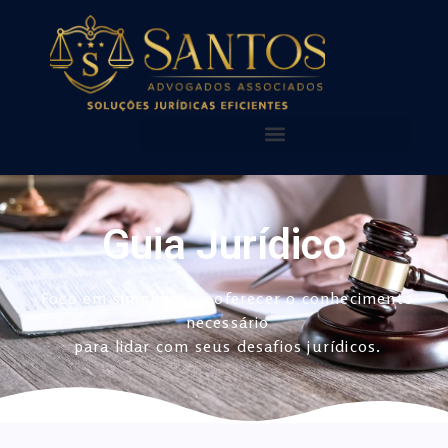
AQUI VOCÊ ENCONTRA!
NOSSOS BOLETINS
NOSSOS ALERTAS
Guia Jurídico
Foco em simplificar e oferecer o conhecimento
necessário
para lidar com seus desafios jurídicos.