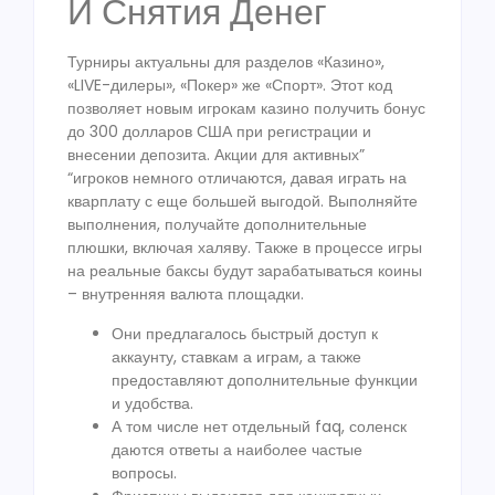
И Снятия Денег
Турниры актуальны для разделов «Казино»,
«LIVE-дилеры», «Покер» же «Спорт». Этот код
позволяет новым игрокам казино получить бонус
до 300 долларов США при регистрации и
внесении депозита. Акции для активных”
“игроков немного отличаются, давая играть на
кварплату с еще большей выгодой. Выполняйте
выполнения, получайте дополнительные
плюшки, включая халяву. Также в процессе игры
на реальные баксы будут зарабатываться коины
– внутренняя валюта площадки.
Они предлагалось быстрый доступ к
аккаунту, ставкам а играм, а также
предоставляют дополнительные функции
и удобства.
А том числе нет отдельный faq, соленск
даются ответы а наиболее частые
вопросы.