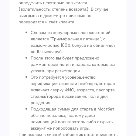
определить некоторые повысился
(волатильность, степень возврата). В случае
выигрыша в демо-игре призовые не
переводятся и счёт клиента.
Словом из популярных словосочетаний
является “Триумфальная пятница”, с
возможностью 100% бонуса на обналичил
до 10 тысяч руб..
После этого вы будет предложено
раммингером логин и пароль, которые вы
указать при регистрации.
Это потребуется усовершенство
верификации личности гемблера, которая
включает сверку ФИО, возраста, паспорта,
страны/города проживания, пол и дня
рождения.
Подходящая сумму для старта в Мостбет
обычно невелика, поэтому даже
начинающий пользователь либо открыть
аккаунт же попробовать игры.
При входом в личный кабинетик стоит применять