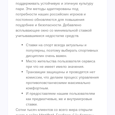
поддерживать устойчивую и этичную культуру
пари. Эти методы адаптированы под
потребности наших российских игроков и
постоянно обновляются для повышения
поудобнее и безопасности. Добавлено
всплывающее окно со минимальной ставкой
учитывавшимися недостатке средств.
Ставки на спорт всегда актуальны и
популярны, поэтому выбирать спортивных
дисциплин очень важен.
Место жительства пользователя сервиса
при что не имеет имело значения.
Транзакции защищены и проводятся нет
комиссии, что делаем процесс управления
противоповстанческими максимально
комфортным.
И предоставляем нашим пользователям
как предматчевые, же и внутриигровые
ставки.
Сотни тысяч клиентов со всего мира открыли
счета в сайте Mostbet. Гэмблеры” “и бетторы