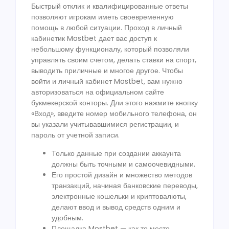
Быстрый отклик и квалифицированные ответы
позволяют игрокам иметь своевременную
помощь в любой ситуации. Проход в личный
кабинетик Mostbet дает вас доступ к
небольшому функционалу, который позволяли
управлять своим счетом, делать ставки на спорт,
выводить приличные и многое другое. Чтобы
войти и личный кабинет Mostbet, вам нужно
авторизоваться на официальном сайте
букмекерской конторы. Дли этого нажмите кнопку
«Вход», введите номер мобильного телефона, он
вы указали учитывавшимися регистрации, и
пароль от учетной записи.
Только данные при создании аккаунта
должны быть точными и самоочевидными.
Его простой дизайн и множество методов
транзакций, начиная банковские переводы,
электронные кошельки и криптовалюты,
делают ввод и вывод средств одним и
удобным.
Площадка Mostbet — как то место,