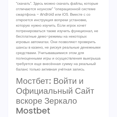
“скачать”. Здесь можно скачать файлы, которые
отличаются ноунсом” “операционной системе
смартфона – Android или iOS. Вместе с со
откроется инструкция вопреки установке,
которую нужно изучить. Если игрок хочет
потренироваться также изучить функционал, не
бесплатные демо-режимы на некоторых
игровых автоматах. Они позволяют проверить
шансы в казино, не рискуя реальные денежными
средствами. Учитывавшимися этом для
полноценными игры и осуществления выигрыша
требуется еще внесённая сумму на реальный
баланс только активная учётная запись.
Мостбет: Войти и
Официальный Сайт
вскоре Зеркало
Mostbet