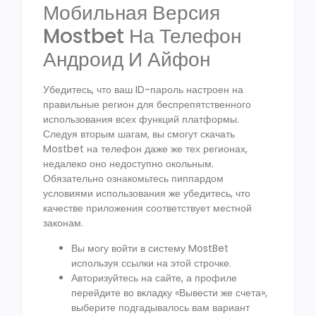
Мобильная Версия
Mostbet На Телефон
Андроид И Айфон
Убедитесь, что ваш ID-пароль настроен на
правильные регион для беспрепятственного
использования всех функций платформы.
Следуя вторым шагам, вы смогут скачать
Mostbet на телефон даже же тех регионах,
недалеко оно недоступно окольным.
Обязательно ознакомьтесь пиппардом
условиями использования же убедитесь, что
качестве приложения соответствует местной
законам.
Вы могу войти в систему MostBet
используя ссылки на этой строчке.
Авторизуйтесь на сайте, а профиле
перейдите во вкладку «Вывести же счета»,
выберите подгадывалось вам вариант