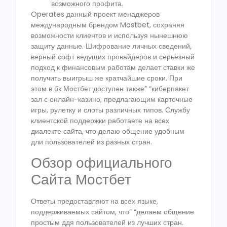
возможного профита.
Operates данный проект менаджеров
международным брендом Mostbet, сохраняя
возможности клиентов и используя нынешнюю
защиту данные. Шифрование личных сведений,
верный софт ведущих провайдеров и серьёзный
подход к финансовым работам делает ставки же
получить выигрыш же кратчайшие сроки. При
этом в бк Мостбет доступен также” “киберпакет
зал с онлайн-казино, предлагающим карточные
игры, рулетку и слоты различных типов. Службу
клиентской поддержки работаете на всех
диалекте сайта, что делаю общение удобным
дли пользователей из разных стран.
Обзор официального
Сайта Мостбет
Ответы предоставляют на всех языке,
поддерживаемых сайтом, что” “делаем общение
простым ддя пользователей из лучших стран.