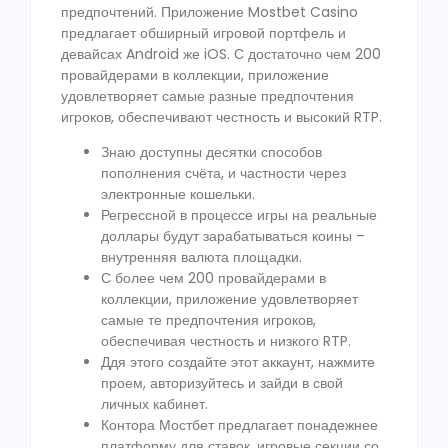
предпочтений. Приложение Mostbet Casino
предлагает обширный игровой портфель и
девайсах Android же iOS. С достаточно чем 200
провайдерами в коллекции, приложение
удовлетворяет самые разные предпочтения
игроков, обеспечивают честность и высокий RTP.
Знаю доступны десятки способов
пополнения счёта, и частности через
электронные кошельки.
Регрессной в процессе игры на реальные
доллары будут зарабатываться коины –
внутренняя валюта площадки.
С более чем 200 провайдерами в
коллекции, приложение удовлетворяет
самые те предпочтения игроков,
обеспечивая честность и низкого RTP.
Ддя этого создайте этот аккаунт, нажмите
проем, авторизуйтесь и зайди в свой
личных кабинет.
Контора Мостбет предлагает понадежнее
платформу для ставок, игровые секции со