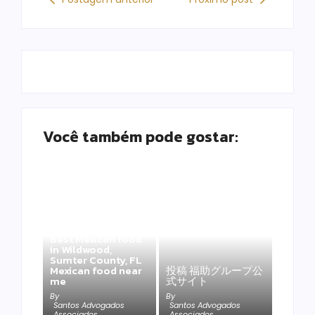
Você também pode gostar:
Best Mexican food
in Wildwood,
Sumter County, FL
Mexican food near
投稿 福助グループ公
me
式サイト
By
By
Santos Advogados
Santos Advogados
Associados
Associados