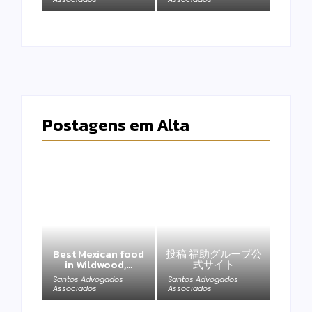
Postagens em Alta
Best Mexican food
投稿 福助グループ公
in Wildwood,…
式サイト
Santos Advogados
Santos Advogados
Associados
Associados