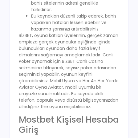
bahis sitelerinin adresi genelikle
farkidirlar.
Bu kaynakları düzenli takip ederek, bahis
yaparken hataları lessen edebilir ve
kazanma şansınızı artırabilirsiniz.
BİZBET, oyuna katılan üyelerinin, gerçek zaman
empieza gerçek oyuncular eşliğinde içinde
bulundukları oyundan daha fazla keyif
almalarını sağlamayı amaçlamaktadır. Canlı
Poker oynamak için BİZBET Canlı Casino
sekmesine tıklayarak, sayısız poker odasından
seçiminizi yapabilir, oyunun keyfini
çıkarabilirsiniz. Mobil Uyum ve Her An Her Yerde
Aviator Oyna Aviator, mobil uyumlu bir
arayüzle sunulmaktadır. Bu sayede akıllı
telefon, capsule veya dizüstü bilgisayarınızdan
dilediğiniz the oyuna erişebilirsiniz.
Mostbet Kişisel Hesaba
Giriş