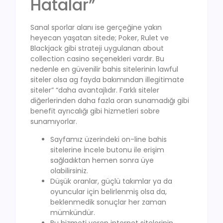
Hatalar”
Sanal sporlar alanı ise gerçeğine yakın
heyecan yaşatan sitede; Poker, Rulet ve
Blackjack gibi strateji uygulanan about
collection casino seçenekleri vardır. Bu
nedenle en güvenilir bahis sitelerinin lawful
siteler olsa ag fayda bakımından illegitimate
siteler” “daha avantajlıdır. Farklı siteler
diğerlerinden daha fazla oran sunamadığı gibi
benefit ayrıcalığı gibi hizmetleri sobre
sunamıyorlar.
Sayfamız üzerindeki on-line bahis
sitelerine İncele butonu ile erişim
sağladıktan hemen sonra üye
olabilirsiniz.
Düşük oranlar, güçlü takımlar ya da
oyuncular için belirlenmiş olsa da,
beklenmedik sonuçlar her zaman
mümkündür.
Bu hizmeti veren internet sitelerinin