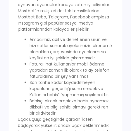
oynayan oyuncular konuyu zaten iyi biliyorlar.
Mostbet’in müşteri destek temsilcilerine
Mostbet Bebo, Telegram, Facebook empieza
Instagram gibi popüler sosyal medya
platformlarından kolayca erişilebilir.
Amacımız, adil ve denetlenen ürün ve
hizmetler sunarak üyelerimizin ekonomik
olanakları çerçevesinde oyunlarımızın
keyfini en iyi şekilde çıkarmasıdır.
Faturalı hat kullananlar mobil ödeme
yaptıkları zaman ilk olarak to ay telefon
faturalarına bir şey yansımaz.
Son tarihe kadar kaydedilmeyen
kuponların geçerliliği sona erecek ve
Kullanıcı bahis” “yapmamış sayılacaktır.
Bahisçi olmak empieza bahis oynamak,
dikkatli ve bilgi sahibi olmayı gerektiren
bir aktivitedir.
Uçak uçuşa geçtiğinde çarpan 1x’ten
başlayarak yükselir; ancak uçak beklenmedik