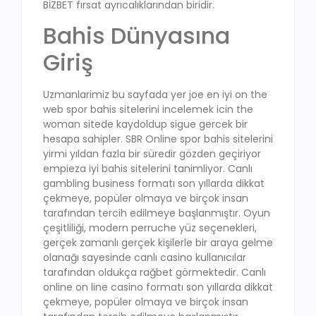
BİZBET fırsat ayrıcalıklarından biridir.
Bahis Dünyasına
Giriş
Uzmanlarimiz bu sayfada yer joe en iyi on the
web spor bahis sitelerini incelemek icin the
woman sitede kaydoldup sigue gercek bir
hesapa sahipler. SBR Online spor bahis sitelerini
yirmi yıldan fazla bir süredir gözden geçiriyor
empieza iyi bahis sitelerini tanimliyor. Canlı
gambling business formatı son yıllarda dikkat
çekmeye, popüler olmaya ve birçok insan
tarafından tercih edilmeye başlanmıştır. Oyun
çeşitliliği, modern perruche yüz seçenekleri,
gerçek zamanlı gerçek kişilerle bir araya gelme
olanağı sayesinde canlı casino kullanıcılar
tarafından oldukça rağbet görmektedir. Canlı
online on line casino formatı son yıllarda dikkat
çekmeye, popüler olmaya ve birçok insan