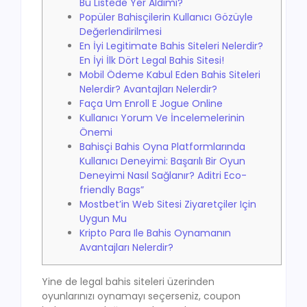
Bu Listede Yer Aldimi?
Popüler Bahisçilerin Kullanıcı Gözüyle
Değerlendirilmesi
En İyi Legitimate Bahis Siteleri Nelerdir?
En İyi İlk Dört Legal Bahis Sitesi!
Mobil Ödeme Kabul Eden Bahis Siteleri
Nelerdir? Avantajları Nelerdir?
Faça Um Enroll E Jogue Online
Kullanıcı Yorum Ve İncelemelerinin
Önemi
Bahisçi Bahis Oyna Platformlarında
Kullanıcı Deneyimi: Başarılı Bir Oyun
Deneyimi Nasıl Sağlanır? Aditri Eco-
friendly Bags”
Mostbet’in Web Sitesi Ziyaretçiler Için
Uygun Mu
Kripto Para Ile Bahis Oynamanın
Avantajları Nelerdir?
Yine de legal bahis siteleri üzerinden
oyunlarınızı oynamayı seçerseniz, coupon