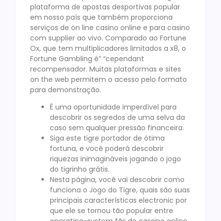
plataforma de apostas desportivas popular
em nosso país que também proporciona
serviços de on line casino online e para casino
com supplier ao vivo. Comparado ao Fortune
Ox, que tem multiplicadores limitados a x8, o
Fortune Gambling é” “cependant
recompensador. Muitas plataformas e sites
on the web permitem o acesso pelo formato
para demonstração.
É uma oportunidade imperdível para
descobrir os segredos de uma selva da
caso sem qualquer pressão financeira.
Siga este tigre portador de ótima
fortuna, e você poderá descobrir
riquezas inimagináveis jogando o jogo
do tigrinho grátis.
Nesta página, você vai descobrir como
funciona o Jogo do Tigre, quais são suas
principais características electronic por
que ele se tornou tão popular entre
operating-system fãs de cassino online