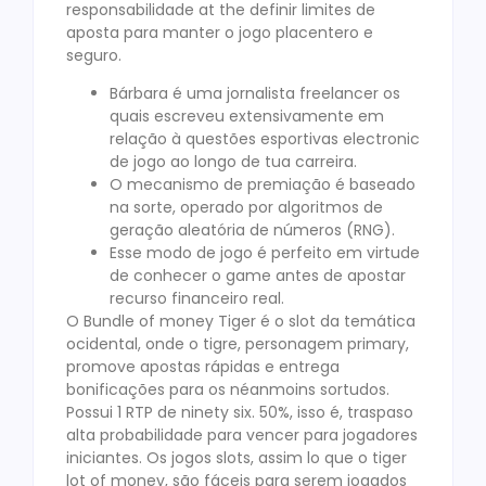
responsabilidade at the definir limites de
aposta para manter o jogo placentero e
seguro.
Bárbara é uma jornalista freelancer os
quais escreveu extensivamente em
relação à questões esportivas electronic
de jogo ao longo de tua carreira.
O mecanismo de premiação é baseado
na sorte, operado por algoritmos de
geração aleatória de números (RNG).
Esse modo de jogo é perfeito em virtude
de conhecer o game antes de apostar
recurso financeiro real.
O Bundle of money Tiger é o slot da temática
ocidental, onde o tigre, personagem primary,
promove apostas rápidas e entrega
bonificações para os néanmoins sortudos.
Possui 1 RTP de ninety six. 50%, isso é, traspaso
alta probabilidade para vencer para jogadores
iniciantes. Os jogos slots, assim lo que o tiger
lot of money, são fáceis para serem jogados