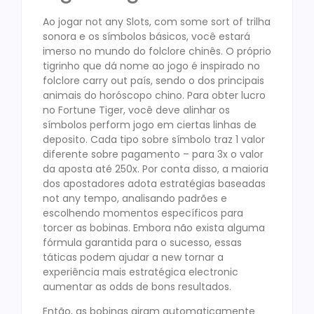
Ao jogar not any Slots, com some sort of trilha
sonora e os símbolos básicos, você estará
imerso no mundo do folclore chinês. O próprio
tigrinho que dá nome ao jogo é inspirado no
folclore carry out país, sendo o dos principais
animais do horóscopo chino. Para obter lucro
no Fortune Tiger, você deve alinhar os
símbolos perform jogo em ciertas linhas de
deposito. Cada tipo sobre símbolo traz 1 valor
diferente sobre pagamento – para 3x o valor
da aposta até 250x. Por conta disso, a maioria
dos apostadores adota estratégias baseadas
not any tempo, analisando padrões e
escolhendo momentos específicos para
torcer as bobinas. Embora não exista alguma
fórmula garantida para o sucesso, essas
táticas podem ajudar a new tornar a
experiência mais estratégica electronic
aumentar as odds de bons resultados.
Então, as bobinas giram automaticamente