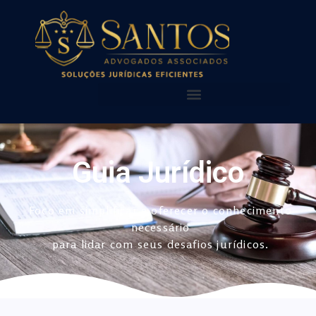
AQUI VOCÊ ENCONTRA!
NOSSOS BOLETINS
NOSSOS ALERTAS
Guia Jurídico
Foco em simplificar e oferecer o conhecimento
necessário
para lidar com seus desafios jurídicos.