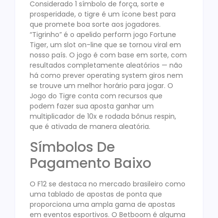
Considerado 1 símbolo de força, sorte e
prosperidade, o tigre é um ícone best para
que promete boa sorte aos jogadores.
“Tigrinho” é o apelido perform jogo Fortune
Tiger, um slot on-line que se tornou viral em
nosso país. O jogo é com base em sorte, com
resultados completamente aleatórios — não
há como prever operating system giros nem
se trouve um melhor horário para jogar. O
Jogo do Tigre conta com recursos que
podem fazer sua aposta ganhar um
multiplicador de 10x e rodada bônus respin,
que é ativada de manera aleatória.
Símbolos De
Pagamento Baixo
O F12 se destaca no mercado brasileiro como
uma tablado de apostas de ponta que
proporciona uma ampla gama de apostas
em eventos esportivos. O Betboom é alguma