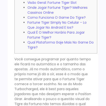
Visão Geral: Fortune Tiger Slot
Onde Jogar Fortune Tiger? Melhores
Cassinos Online
Como Funciona O Game Do Tigre?
Fortune Tiger Simply No Celular – Lo
Que Jogar No Android E Ios?
Qual É O Melhor Horário Para Jogar
Fortune Tiger?
Qual Plataforma Gaje Mais No Game Do
Tigre?
Você consegue programar por quanto tempo
ele ficará no automático e o tamanho das
apostas. Já no modo automático, como o
próprio nome já dá a oír, esse é o modo que
te permite ativar para que o Fortune Tiger
comece a torcer sozinho. No se do Modo
Turbocharged, ele é best para aqueles
jogadores que não desejam esperar o Position
Girar. Analisando o pouco a questão visual do
Tigre da Fortuna não temos dúvidas o qual