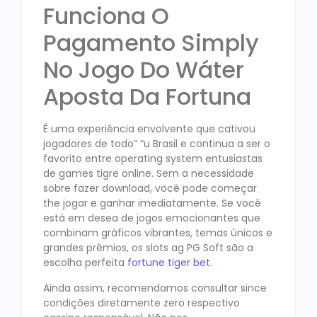
Funciona O
Pagamento Simply
No Jogo Do Wáter
Aposta Da Fortuna
É uma experiência envolvente que cativou
jogadores de todo” “u Brasil e continua a ser o
favorito entre operating system entusiastas
de games tigre online. Sem a necessidade
sobre fazer download, você pode começar
the jogar e ganhar imediatamente. Se você
está em desea de jogos emocionantes que
combinam gráficos vibrantes, temas únicos e
grandes prêmios, os slots ag PG Soft são a
escolha perfeita
fortune tiger bet
.
Ainda assim, recomendamos consultar since
condições diretamente zero respectivo