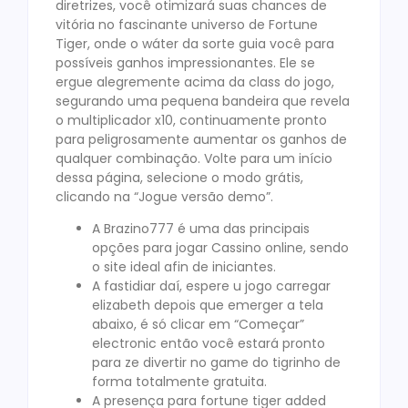
diretrizes, você otimizará suas chances de
vitória no fascinante universo de Fortune
Tiger, onde o wáter da sorte guia você para
possíveis ganhos impressionantes. Ele se
ergue alegremente acima da class do jogo,
segurando uma pequena bandeira que revela
o multiplicador x10, continuamente pronto
para peligrosamente aumentar os ganhos de
qualquer combinação. Volte para um início
dessa página, selecione o modo grátis,
clicando na “Jogue versão demo”.
A Brazino777 é uma das principais
opções para jogar Cassino online, sendo
o site ideal afin de iniciantes.
A fastidiar daí, espere u jogo carregar
elizabeth depois que emerger a tela
abaixo, é só clicar em “Começar”
electronic então você estará pronto
para ze divertir no game do tigrinho de
forma totalmente gratuita.
A presença para fortune tiger added