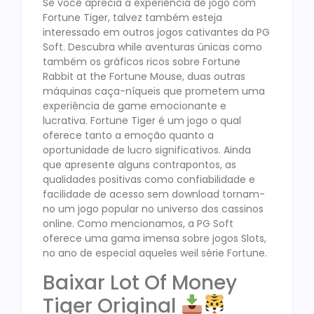
Se você aprecia a experiência de jogo com
Fortune Tiger, talvez também esteja
interessado em outros jogos cativantes da PG
Soft. Descubra while aventuras únicas como
também os gráficos ricos sobre Fortune
Rabbit at the Fortune Mouse, duas outras
máquinas caça-níqueis que prometem uma
experiência de game emocionante e
lucrativa. Fortune Tiger é um jogo o qual
oferece tanto a emoção quanto a
oportunidade de lucro significativos. Ainda
que apresente alguns contrapontos, as
qualidades positivas como confiabilidade e
facilidade de acesso sem download tornam-
no um jogo popular no universo dos cassinos
online. Como mencionamos, a PG Soft
oferece uma gama imensa sobre jogos Slots,
no ano de especial aqueles weil série Fortune.
Baixar Lot Of Money
Tiger Original