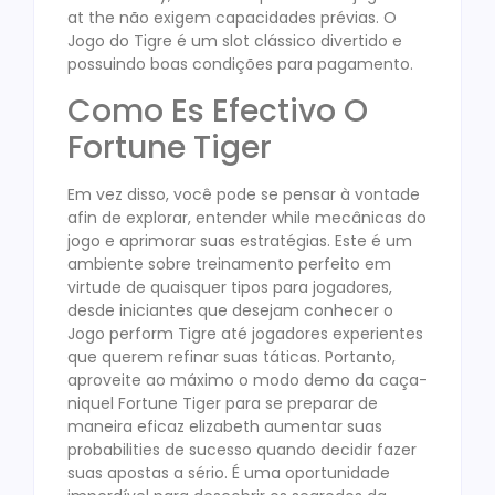
at the não exigem capacidades prévias. O
Jogo do Tigre é um slot clássico divertido e
possuindo boas condições para pagamento.
Como Es Efectivo O
Fortune Tiger
Em vez disso, você pode se pensar à vontade
afin de explorar, entender while mecânicas do
jogo e aprimorar suas estratégias. Este é um
ambiente sobre treinamento perfeito em
virtude de quaisquer tipos para jogadores,
desde iniciantes que desejam conhecer o
Jogo perform Tigre até jogadores experientes
que querem refinar suas táticas. Portanto,
aproveite ao máximo o modo demo da caça-
niquel Fortune Tiger para se preparar de
maneira eficaz elizabeth aumentar suas
probabilities de sucesso quando decidir fazer
suas apostas a sério. É uma oportunidade