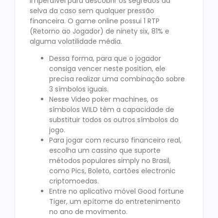
imperdível para descobrir os segredos da
selva da caso sem qualquer pressão
financeira. O game online possui 1 RTP
(Retorno ao Jogador) de ninety six, 81% e
alguma volatilidade média.
Dessa forma, para que o jogador
consiga vencer neste position, ele
precisa realizar uma combinação sobre
3 símbolos iguais.
Nesse Video poker machines, os
símbolos WILD têm a capacidade de
substituir todos os outros símbolos do
jogo.
Para jogar com recurso financeiro real,
escolha um cassino que suporte
métodos populares simply no Brasil,
como Pics, Boleto, cartões electronic
criptomoedas.
Entre no aplicativo móvel Good fortune
Tiger, um epítome do entretenimento
no ano de movimento.