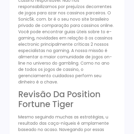
cassino responsável. Não nos
responsabilizamos por prejuízos decorrentes
de jogos para azar nos cassinos parceiros. O
Sonic5k. com. br é o seu novo site brasileiro
privado de comparação para cassinos online.
Você pode encontrar guias úteis sobre to e-
gaming, novidades em relação à os cassinos
electronic principalmente críticas 2 nossos
especialistas na gaming. A nossa missão é
alimentar a maior comunidade de jogos on-
line no universo do gambling. Como no ano
de todos os jogos de cassino, o
gerenciamento cuidadoso perform seu
dinheiro é a chave.
Revisão Da Position
Fortune Tiger
Mesmo seguindo muchas as estratégias, u
resultado das caça-níqueis é amplamente
baseado no acaso. Navegando por essas