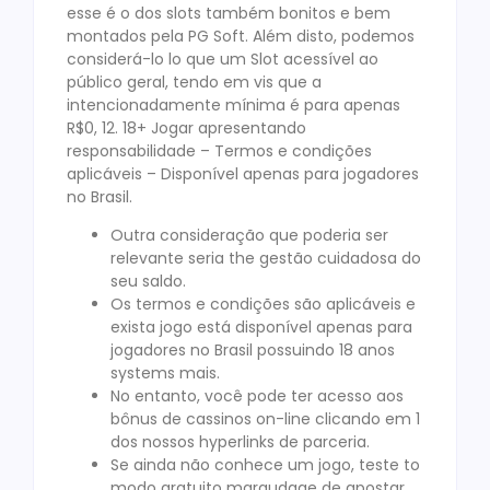
esse é o dos slots também bonitos e bem
montados pela PG Soft. Além disto, podemos
considerá-lo lo que um Slot acessível ao
público geral, tendo em vis que a
intencionadamente mínima é para apenas
R$0, 12. 18+ Jogar apresentando
responsabilidade – Termos e condições
aplicáveis – Disponível apenas para jogadores
no Brasil.
Outra consideração que poderia ser
relevante seria the gestão cuidadosa do
seu saldo.
Os termos e condições são aplicáveis e
exista jogo está disponível apenas para
jogadores no Brasil possuindo 18 anos
systems mais.
No entanto, você pode ter acesso aos
bônus de cassinos on-line clicando em 1
dos nossos hyperlinks de parceria.
Se ainda não conhece um jogo, teste to
modo gratuito maraudage de apostar