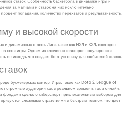
ников ставок. Особенность баскетбола в динамике игры и
дения за матчами и ставок на них исключительно
процент попадания, количество перехватов и результативность,
иму и высокой скорости
х и динамичных ставок. Лиги, такие как НХЛ и КХЛ, ежегодно
 на свои игры. Одним из ключевых факторов популярности
ть ее исхода, что создает богатую почву для любителей ставок.
ставок
еде букмекерских контор. Игры, такие как Dota 2, League of
ают огромные аудитории как в реальном времени, так и онлайн.
ми фондами сделало киберспорт привлекательным выбором для
теризуются сложными стратегиями и быстрым темпом, что дает