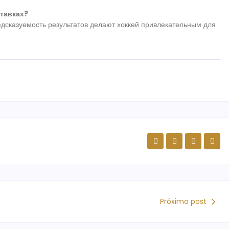
ставках?
едсказуемость результатов делают хоккей привлекательным для
Próximo post