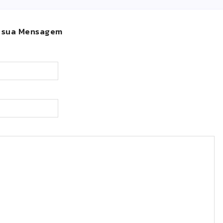
 sua Mensagem