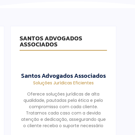
SANTOS ADVOGADOS
ASSOCIADOS
Santos Advogados Associados
Soluções Jurídicas Eficientes
Oferece soluções jurídicas de alta
qualidade, pautadas pela ética e pelo
compromisso com cada cliente.
Tratamos cada caso com a devida
atenção e dedicação, assegurando que
o cliente receba o suporte necessário