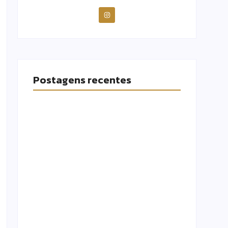
Postagens recentes
Best Mexican food in Wildwood, Sumter
County, FL Mexican food near me
Santos Advogados Associados
junho 10, 2026
投稿 福助グループ公式サイト
Santos Advogados Associados
junho 10, 2026
imtri cl
Santos Advogados Associados