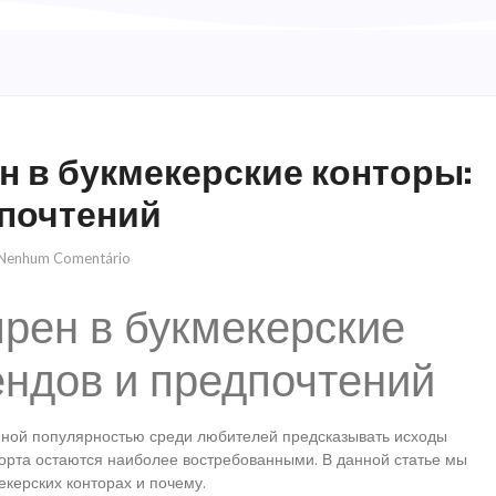
н в букмекерские конторы:
дпочтений
Nenhum Comentário
ярен в букмекерские
ендов и предпочтений
мной популярностью среди любителей предсказывать исходы
орта остаются наиболее востребованными. В данной статье мы
екерских конторах и почему.