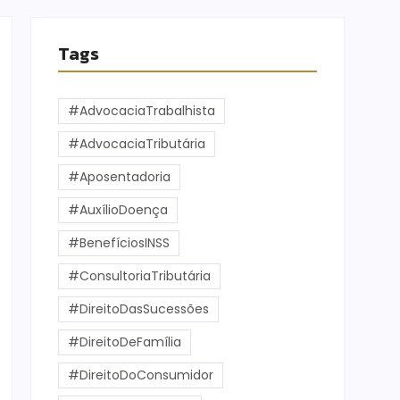
Tags
#AdvocaciaTrabalhista
#AdvocaciaTributária
#Aposentadoria
#AuxílioDoença
#BenefíciosINSS
#ConsultoriaTributária
#DireitoDasSucessões
#DireitoDeFamília
#DireitoDoConsumidor