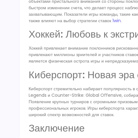
объектами пристального внимания со стороны поклон
быстром изменении счета, что делает процесс наблю
захватывающим. Показатели игры команды, такие как 
также влияют на выбор стратегии ставок
1win
.
Хоккей: Любовь к экстр
Хоккей привлекает внимание поклонников рискованны
привлекают миллионы зриителей и участников ставок
является физическая острота игры и непредсказуемос
Киберспорт: Новая эра 
Киберспорт стремительно набирает популярность в ср
Legends и Counter-Strike: Global Offensive, собир
Появление крупных турниров с огромными призовы
профессиональных игроков. Игры киберспорта харак
широкий спектр возможностей для ставок.
Заключение