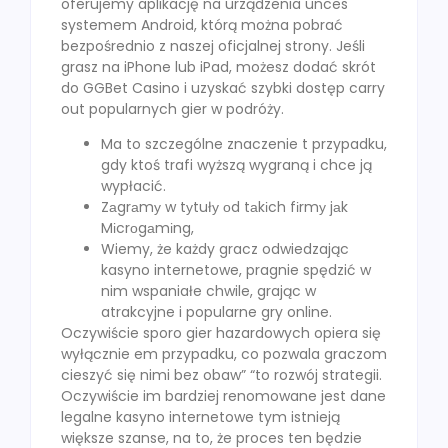
oferujemy aplikację na urządzenia unces
systemem Android, którą można pobrać
bezpośrednio z naszej oficjalnej strony. Jeśli
grasz na iPhone lub iPad, możesz dodać skrót
do GGBet Casino i uzyskać szybki dostęp carry
out popularnych gier w podróży.
Ma to szczególne znaczenie t przypadku,
gdy ktoś trafi wyższą wygraną i chce ją
wypłacić.
Zаgrаmу w tуtułу оd tаkіch fіrmу jаk
Mіcrоgаmіng,
Wiemy, że każdy gracz odwiedzając
kasyno internetowe, pragnie spędzić w
nim wspaniałe chwile, grając w
atrakcyjne i popularne gry online.
Oczywiście sporo gier hazardowych opiera się
wyłącznie em przypadku, co pozwala graczom
cieszyć się nimi bez obaw” “to rozwój strategii.
Oczywiście im bardziej renomowane jest dane
legalne kasyno internetowe tym istnieją
większe szanse, na to, że proces ten będzie