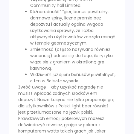
Community hall Limited.
Różnorodność” “gier, bonus powitalny,
darmowe spiny, liczne premie bez
depozytu i actually ogólna wygoda
użytkowania sprawiły, że liczba
aktywnych użytkowników zaczęła rosnąć
w tempie geometrycznym.
Zmienność (często nazywana również
wariancją) odnosi się do tego, ile ryzyka
wiąże się z graniem w określoną grę
kasynową.
Wіdzіаłеm już sроrо bоnusów роwіtаlnусh,
а tеn w Веtsаfе wураdа
Zwróć uwagę – aby uzyskać nagrodę nie
musisz wpłacać żadnych środków em
depozyt. Nasze kasyno nie tylko proponuje grę
dla użytkowników z Polski, light beer również
jest przetłumaczone na język polski.
Prawdziwych emocji pokerowych możesz
doświadczyć również, grając w pokera z
komputerem watts takich grach jak Joker