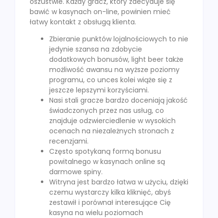
oszustwie. Każdy gracz, który zdecyduje się
bawić w kasynach on-line, powinien mieć
łatwy kontakt z obsługą klienta.
Zbieranie punktów lojalnościowych to nie
jedynie szansa na zdobycie
dodatkowych bonusów, light beer także
możliwość awansu na wyższe poziomy
programu, co unces kolei wiąże się z
jeszcze lepszymi korzyściami.
Nasi stali gracze bardzo doceniają jakość
świadczonych przez nas usług, co
znajduje odzwierciedlenie w wysokich
ocenach na niezależnych stronach z
recenzjami.
Często spotykaną formą bonusu
powitalnego w kasynach online są
darmowe spiny.
Witryna jest bardzo łatwa w użyciu, dzięki
czemu wystarczy kilka kliknięć, abyś
zestawił i porównał interesujące Cię
kasyna na wielu poziomach