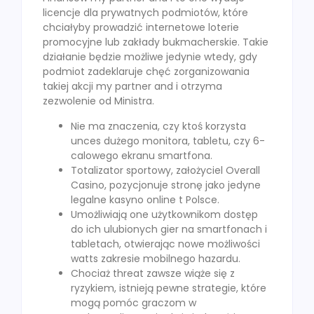
licencje dla prywatnych podmiotów, które
chciałyby prowadzić internetowe loterie
promocyjne lub zakłady bukmacherskie. Takie
działanie będzie możliwe jedynie wtedy, gdy
podmiot zadeklaruje chęć zorganizowania
takiej akcji my partner and i otrzyma
zezwolenie od Ministra.
Nie ma znaczenia, czy ktoś korzysta
unces dużego monitora, tabletu, czy 6-
calowego ekranu smartfona.
Totalizator sportowy, założyciel Overall
Casino, pozycjonuje stronę jako jedyne
legalne kasyno online t Polsce.
Umożliwiają one użytkownikom dostęp
do ich ulubionych gier na smartfonach i
tabletach, otwierając nowe możliwości
watts zakresie mobilnego hazardu.
Chociaż threat zawsze wiąże się z
ryzykiem, istnieją pewne strategie, które
mogą pomóc graczom w