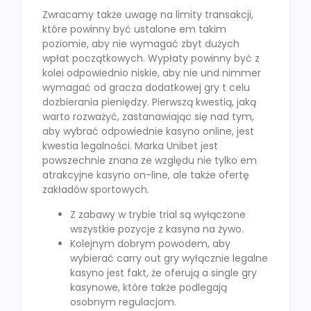
Zwracamy także uwagę na limity transakcji,
które powinny być ustalone em takim
poziomie, aby nie wymagać zbyt dużych
wpłat początkowych. Wypłaty powinny być z
kolei odpowiednio niskie, aby nie und nimmer
wymagać od gracza dodatkowej gry t celu
dozbierania pieniędzy. Pierwszą kwestią, jaką
warto rozważyć, zastanawiając się nad tym,
aby wybrać odpowiednie kasyno online, jest
kwestia legalności. Marka Unibet jest
powszechnie znana ze względu nie tylko em
atrakcyjne kasyno on-line, ale także ofertę
zakładów sportowych.
Z zabawy w trybie trial są wyłączone
wszystkie pozycje z kasyna na żywo.
Kolejnym dobrym powodem, aby
wybierać carry out gry wyłącznie legalne
kasyno jest fakt, że oferują a single gry
kasynowe, które także podlegają
osobnym regulacjom.