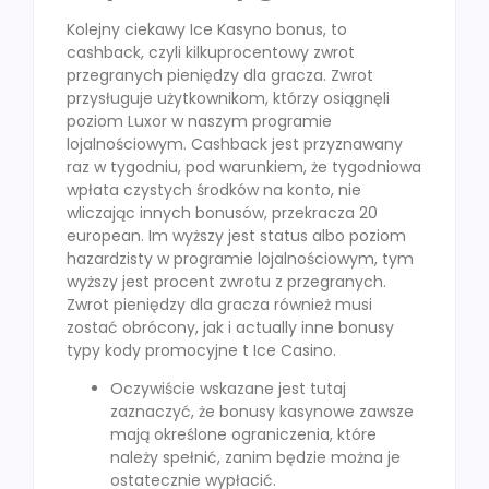
Kolejny ciekawy Ice Kasyno bonus, to
cashback, czyli kilkuprocentowy zwrot
przegranych pieniędzy dla gracza. Zwrot
przysługuje użytkownikom, którzy osiągnęli
poziom Luxor w naszym programie
lojalnościowym. Cashback jest przyznawany
raz w tygodniu, pod warunkiem, że tygodniowa
wpłata czystych środków na konto, nie
wliczając innych bonusów, przekracza 20
european. Im wyższy jest status albo poziom
hazardzisty w programie lojalnościowym, tym
wyższy jest procent zwrotu z przegranych.
Zwrot pieniędzy dla gracza również musi
zostać obrócony, jak i actually inne bonusy
typy kody promocyjne t Ice Casino.
Oczywiście wskazane jest tutaj
zaznaczyć, że bonusy kasynowe zawsze
mają określone ograniczenia, które
należy spełnić, zanim będzie można je
ostatecznie wypłacić.