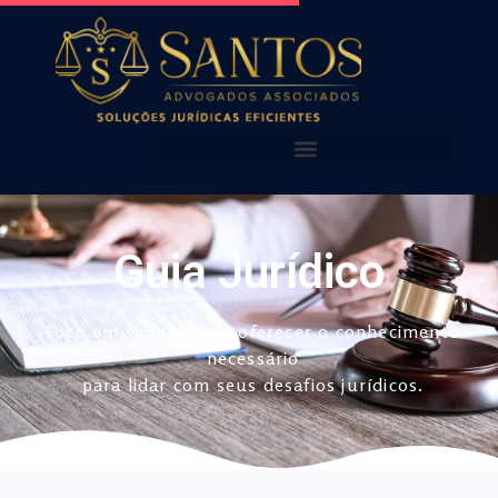
AQUI VOCÊ ENCONTRA!
NOSSAS PUBLICAÇÕES
Guia Jurídico
Foco em simplificar e oferecer o conhecimento
necessário
para lidar com seus desafios jurídicos.