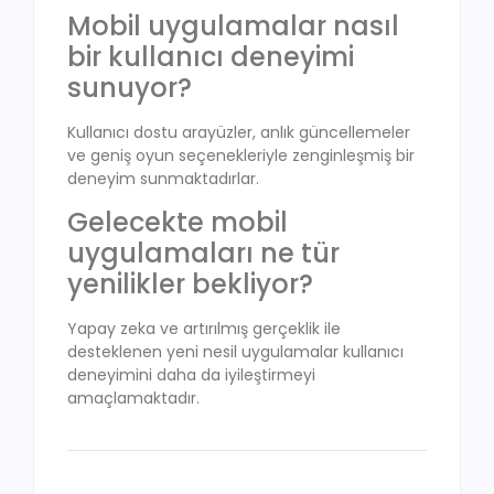
Mobil uygulamalar nasıl
bir kullanıcı deneyimi
sunuyor?
Kullanıcı dostu arayüzler, anlık güncellemeler
ve geniş oyun seçenekleriyle zenginleşmiş bir
deneyim sunmaktadırlar.
Gelecekte mobil
uygulamaları ne tür
yenilikler bekliyor?
Yapay zeka ve artırılmış gerçeklik ile
desteklenen yeni nesil uygulamalar kullanıcı
deneyimini daha da iyileştirmeyi
amaçlamaktadır.