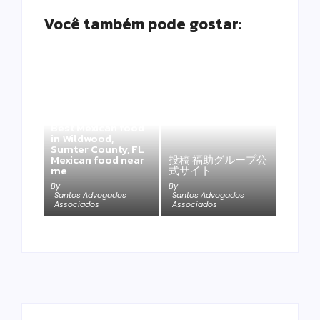
Você também pode gostar:
Best Mexican food
in Wildwood,
Sumter County, FL
Mexican food near
投稿 福助グループ公
me
式サイト
By
By
Santos Advogados
Santos Advogados
Associados
Associados