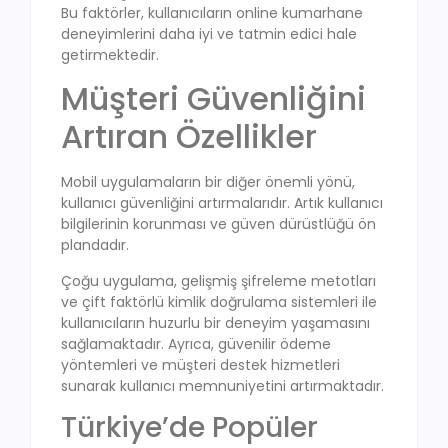
Bu faktörler, kullanıcıların online kumarhane
deneyimlerini daha iyi ve tatmin edici hale
getirmektedir.
Müşteri Güvenliğini
Artıran Özellikler
Mobil uygulamaların bir diğer önemli yönü,
kullanıcı güvenliğini artırmalarıdır. Artık kullanıcı
bilgilerinin korunması ve güven dürüstlüğü ön
plandadır.
Çoğu uygulama, gelişmiş şifreleme metotları
ve çift faktörlü kimlik doğrulama sistemleri ile
kullanıcıların huzurlu bir deneyim yaşamasını
sağlamaktadır. Ayrıca, güvenilir ödeme
yöntemleri ve müşteri destek hizmetleri
sunarak kullanıcı memnuniyetini artırmaktadır.
Türkiye’de Popüler