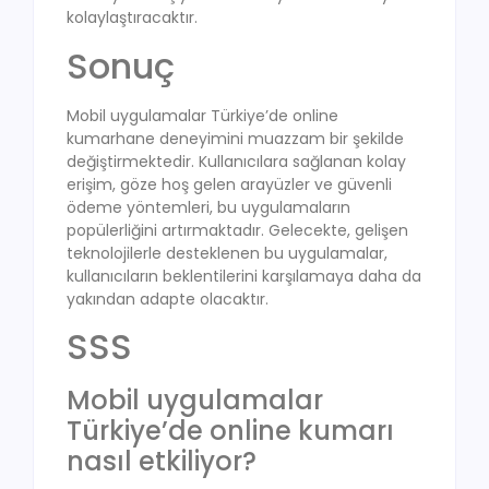
kolaylaştıracaktır.
Sonuç
Mobil uygulamalar Türkiye’de online
kumarhane deneyimini muazzam bir şekilde
değiştirmektedir. Kullanıcılara sağlanan kolay
erişim, göze hoş gelen arayüzler ve güvenli
ödeme yöntemleri, bu uygulamaların
popülerliğini artırmaktadır. Gelecekte, gelişen
teknolojilerle desteklenen bu uygulamalar,
kullanıcıların beklentilerini karşılamaya daha da
yakından adapte olacaktır.
SSS
Mobil uygulamalar
Türkiye’de online kumarı
nasıl etkiliyor?