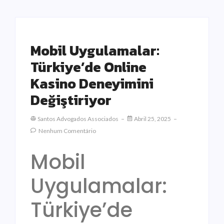
Mobil Uygulamalar:
Türkiye’de Online
Kasino Deneyimini
Değiştiriyor
Santos Advogados Associados
Abril 25, 2025
Nenhum Comentário
Mobil
Uygulamalar:
Türkiye’de