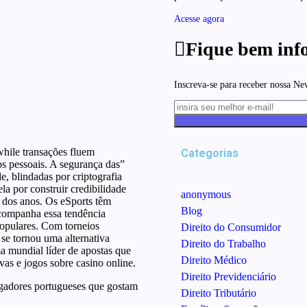
Acesse agora
Fique bem inf
Inscreva-se para receber nossa Ne
while transações fluem
Categorias
os pessoais. A segurança das”
e, blindadas por criptografia
la por construir credibilidade
anonymous
 dos anos. Os eSports têm
Blog
acompanha essa tendência
opulares. Com torneios
Direito do Consumidor
 se tornou uma alternativa
Direito do Trabalho
a mundial líder de apostas que
Direito Médico
vas e jogos sobre casino online.
Direito Previdenciário
gadores portugueses que gostam
Direito Tributário