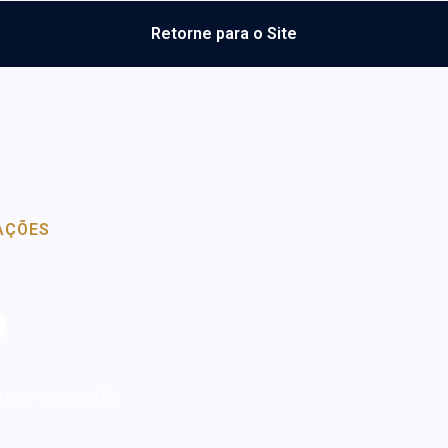
Retorne para o Site
AÇÕES
o
ento necessário