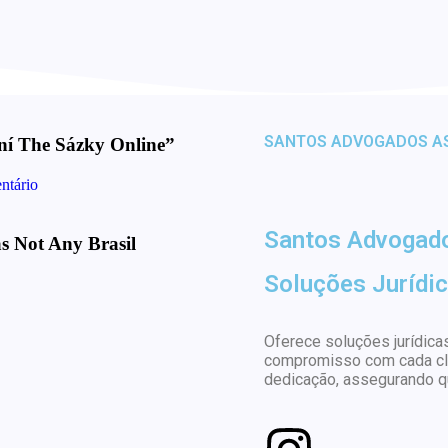
SANTOS ADVOGADOS A
ení The Sázky Online”
tário
Santos Advogad
s Not Any Brasil
Soluções Jurídic
Oferece soluções jurídicas
compromisso com cada cli
dedicação, assegurando qu