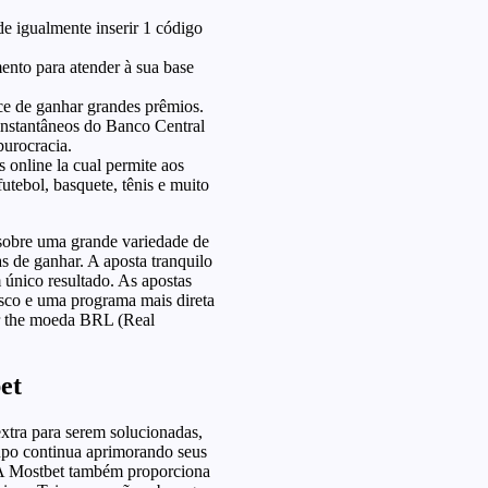
 de igualmente inserir 1 código
nto para atender à sua base
nce de ganhar grandes prêmios.
 instantâneos do Banco Central
burocracia.
 online la cual permite aos
utebol, basquete, tênis e muito
sobre uma grande variedade de
as de ganhar. A aposta tranquilo
 único resultado. As apostas
isco e uma programa mais direta
ar the moeda BRL (Real
et
tra para serem solucionadas,
upo continua aprimorando seus
s. A Mostbet também proporciona