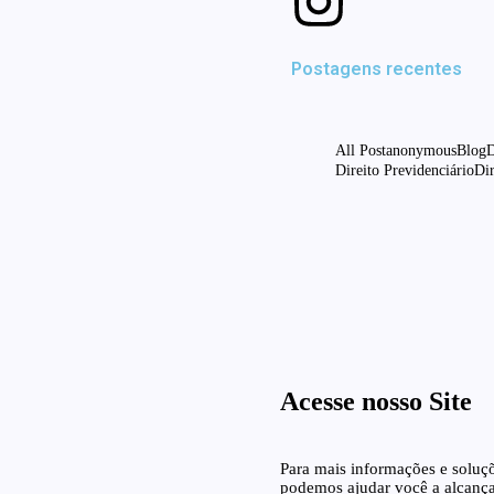
Postagens recentes
All Post
anonymous
Blog
D
Direito Previdenciário
Dir
Best Mexican fo
M
junho 10, 2026
投稿 福助グループ
Santos Advogados As
junho 10, 2026
Acesse nosso Site
Para mais informações e soluçõ
podemos ajudar você a alcançar