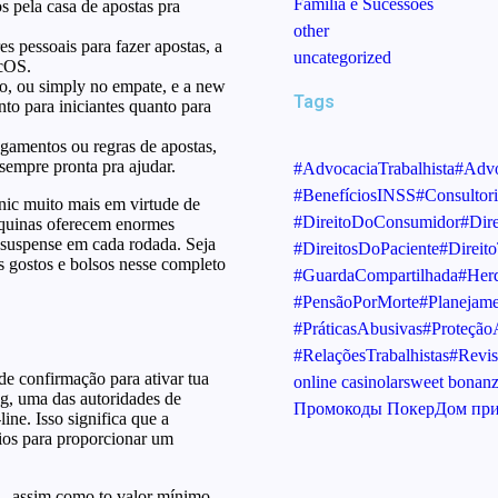
Família e Sucessões
 pela casa de apostas pra
other
s pessoais para fazer apostas, a
uncategorized
acOS.
o, ou simply no empate, e a new
Tags
to para iniciantes quanto para
agamentos ou regras de apostas,
sempre pronta pra ajudar.
#AdvocaciaTrabalhista
#Advo
#BenefíciosINSS
#Consultori
onic muito mais em virtude de
#DireitoDoConsumidor
#Dir
áquinas oferecem enormes
 suspense em cada rodada. Seja
#DireitosDoPaciente
#Direito
os gostos e bolsos nesse completo
#GuardaCompartilhada
#Herd
#PensãoPorMorte
#Planejame
#PráticasAbusivas
#Proteçã
#RelaçõesTrabalhistas
#Revis
de confirmação para ativar tua
online casinolar
sweet bonanza
g, uma das autoridades de
Промокоды ПокерДом при
ine. Isso significa que a
ios para proporcionar um
, assim como to valor mínimo