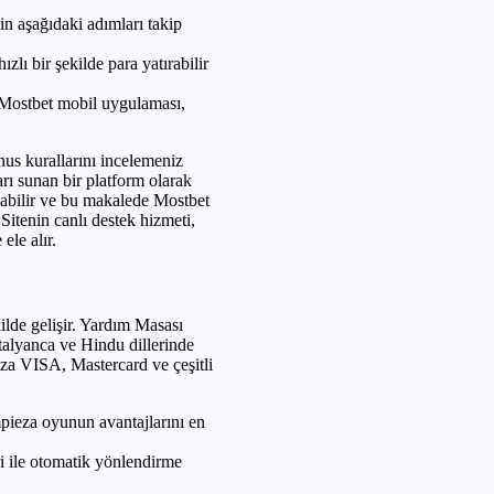
in aşağıdaki adımları takip
lı bir şekilde para yatırabilir
 Mostbet mobil uygulaması,
us kurallarını incelemeniz
rı sunan bir platform olarak
olabilir ve bu makalede Mostbet
Sitenin canlı destek hizmeti,
ele alır.
lde gelişir. Yardım Masası
talyanca ve Hindu dillerinde
nıza VISA, Mastercard ve çeşitli
pieza oyunun avantajlarını en
eri ile otomatik yönlendirme