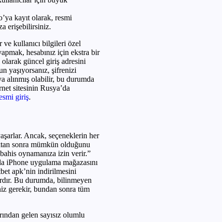
o’ya kayıt olarak, resmi
a erişebilirsiniz.
 ve kullanıcı bilgileri özel
yapmak, hesabınız için ekstra bir
 olarak güncel giriş adresini
n yaşıyorsanız, şifrenizi
 alınmış olabilir, bu durumda
rnet sitesinin Rusya’da
esmi giriş
.
aşarlar. Ancak, seçeneklerin her
adıktan sonra mümkün olduğunu
 bahis oynamanıza izin verir.”
 da iPhone uygulama mağazasını
bet apk’nin indirilmesini
ardır. Bu durumda, bilinmeyen
iz gerekir, bundan sonra tüm
arından gelen sayısız olumlu