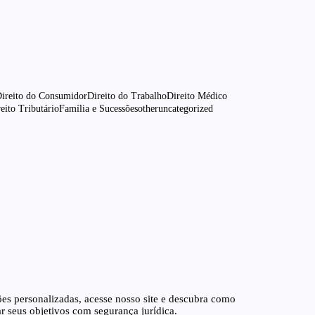
ireito do Consumidor
Direito do Trabalho
Direito Médico
eito Tributário
Família e Sucessões
other
uncategorized
od in Wildwood, Sumter County, FL
exican food near me
Santos Advogados Associados
公式サイト
imtri cl
sociados
Santos Advogados Associados
junho 10, 2026
es personalizadas, acesse nosso site e descubra como
 seus objetivos com segurança jurídica.