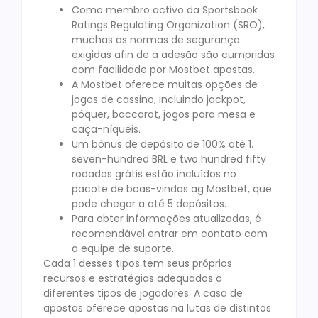
Como membro activo da Sportsbook
Ratings Regulating Organization (SRO),
muchas as normas de segurança
exigidas afin de a adesão são cumpridas
com facilidade por Mostbet apostas.
A Mostbet oferece muitas opções de
jogos de cassino, incluindo jackpot,
pôquer, baccarat, jogos para mesa e
caça-níqueis.
Um bônus de depósito de 100% até 1.
seven-hundred BRL e two hundred fifty
rodadas grátis estão incluídos no
pacote de boas-vindas ag Mostbet, que
pode chegar a até 5 depósitos.
Para obter informações atualizadas, é
recomendável entrar em contato com
a equipe de suporte.
Cada 1 desses tipos tem seus próprios
recursos e estratégias adequados a
diferentes tipos de jogadores. A casa de
apostas oferece apostas na lutas de distintos