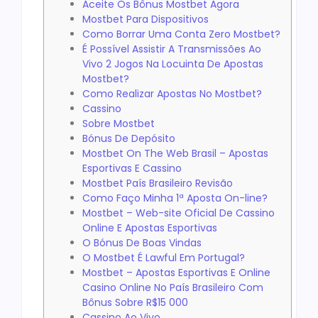
Aceite Os Bônus Mostbet Agora
Mostbet Para Dispositivos
Como Borrar Uma Conta Zero Mostbet?
É Possível Assistir A Transmissões Ao
Vivo 2 Jogos Na Locuinta De Apostas
Mostbet?
Como Realizar Apostas No Mostbet?
Cassino
Sobre Mostbet
Bónus De Depósito
Mostbet On The Web Brasil – Apostas
Esportivas E Cassino
Mostbet País Brasileiro Revisão
Como Faço Minha 1ª Aposta On-line?
Mostbet – Web-site Oficial De Cassino
Online E Apostas Esportivas
O Bónus De Boas Vindas
O Mostbet É Lawful Em Portugal?
Mostbet – Apostas Esportivas E Online
Casino Online No País Brasileiro Com
Bônus Sobre R$15 000
Cassino Ao Vivo