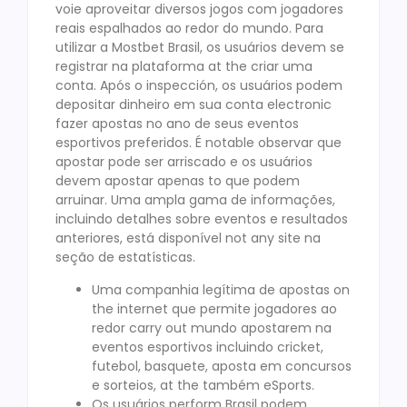
voie aproveitar diversos jogos com jogadores
reais espalhados ao redor do mundo. Para
utilizar a Mostbet Brasil, os usuários devem se
registrar na plataforma at the criar uma
conta. Após o inspección, os usuários podem
depositar dinheiro em sua conta electronic
fazer apostas no ano de seus eventos
esportivos preferidos. É notable observar que
apostar pode ser arriscado e os usuários
devem apostar apenas to que podem
arruinar. Uma ampla gama de informações,
incluindo detalhes sobre eventos e resultados
anteriores, está disponível not any site na
seção de estatísticas.
Uma companhia legítima de apostas on
the internet que permite jogadores ao
redor carry out mundo apostarem na
eventos esportivos incluindo cricket,
futebol, basquete, aposta em concursos
e sorteios, at the também eSports.
Os usuários perform Brasil podem