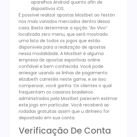
aparelhos Android quanto afin de
dispositivos iOS.
É possível realizar apostas Mostbet ao festón
nos mais variados mercados dentro dessa
casa. Basta determinar a opção “Ao Vivo”
localizada zero menu, que será mostrada
uma lista de todos os jogos que estão
disponíveis para a realização de apostas
nessa modalidade. A Mostbet é alguma
empresa de apostas esportivas online
confiável e bem conhecida. Você pode
arriesgar usando as linhas de pagamento
elizabeth carretéis neste game, e se isso
compensar, você ganha. Os clientes o qual
frequentam os cassinos brasileiros
administrados pela Mostbet parecem estimar
este jogo em particular. Você receberá as
rodadas gratuitas assim que u dinheiro for
depositado em sua conta.
Verificação De Conta