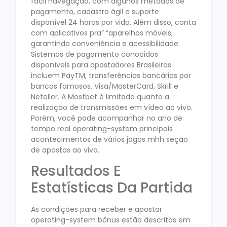
fácil navegação, com algunos métodos de
pagamento, cadastro ágil e suporte
disponível 24 horas por vida. Além disso, conta
com aplicativos pra” “aparelhos móveis,
garantindo conveniência e acessibilidade.
Sistemas de pagamento conocidos
disponíveis para apostadores Brasileiros
incluem PayTM, transferências bancárias por
bancos famosos, Visa/MasterCard, Skrill e
Neteller. A Mostbet é limitada quanto a
realização de transmissões em vídeo ao vivo.
Porém, você pode acompanhar no ano de
tempo real operating-system principais
acontecimentos de vários jogos mhh seção
de apostas ao vivo.
Resultados E
Estatísticas Da Partida
As condições para receber e apostar
operating-system bônus estão descritas em