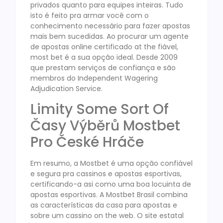
privados quanto para equipes inteiras. Tudo
isto é feito pra armar você com o
conhecimento necessário para fazer apostas
mais bem sucedidas. Ao procurar um agente
de apostas online certificado at the fiável,
most bet é a sua opção ideal. Desde 2009
que prestam serviços de confiança e são
membros do Independent Wagering
Adjudication Service.
Limity Some Sort Of
Časy Výběrů Mostbet
Pro České Hráče
Em resumo, a Mostbet é uma opção confiável
e segura pra cassinos e apostas esportivas,
certificando-a asi como uma boa locuinta de
apostas esportivas. A Mostbet Brasil combina
as características da casa para apostas e
sobre um cassino on the web. O site estatal