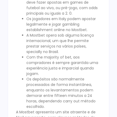
deve fazer apostas em games de
futebol ao vivo, ou pré-jogo, com odds
principais ou iguais a 2. 0.
Os jogadores em Italy podem apostar
legalmente e jogar gambling
establishment online no Mostbet.
A Mostbet opera sob alguma licença
internacional, um que lhe permite
prestar serviços na vários países,
specially no Brasil.
Com the majority of bet, aos
compradores é sempre garantida uma
experiência justa e imparcial quando
jogam.
Os depósitos são normalmente
processados de forma instantânea,
enquanto os levantamentos podem
demorar entre fifteen minutos a 24
horas, dependendo carry out método
escolhido.
A Mostbet apresenta um site atraente e de