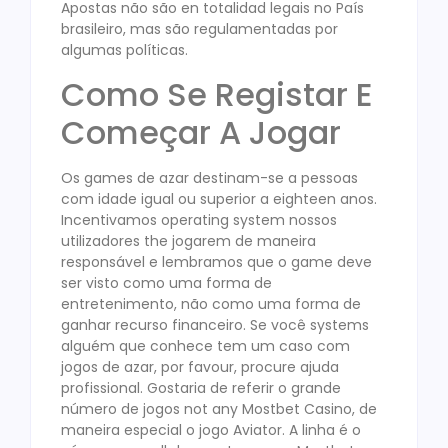
Apostas não são en totalidad legais no País
brasileiro, mas são regulamentadas por
algumas políticas.
Como Se Registar E
Começar A Jogar
Os games de azar destinam-se a pessoas
com idade igual ou superior a eighteen anos.
Incentivamos operating system nossos
utilizadores the jogarem de maneira
responsável e lembramos que o game deve
ser visto como uma forma de
entretenimento, não como uma forma de
ganhar recurso financeiro. Se você systems
alguém que conhece tem um caso com
jogos de azar, por favour, procure ajuda
profissional. Gostaria de referir o grande
número de jogos not any Mostbet Casino, de
maneira especial o jogo Aviator. A linha é o