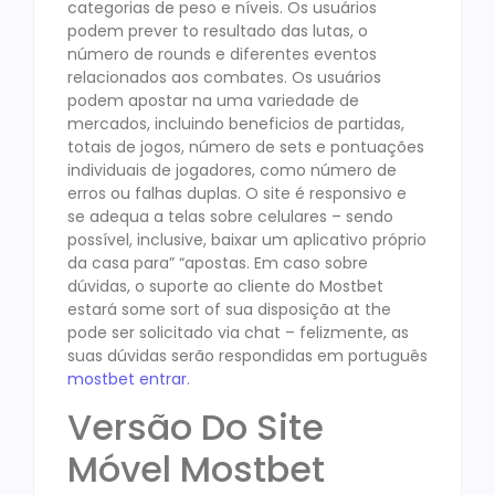
categorias de peso e níveis. Os usuários
podem prever to resultado das lutas, o
número de rounds e diferentes eventos
relacionados aos combates. Os usuários
podem apostar na uma variedade de
mercados, incluindo beneficios de partidas,
totais de jogos, número de sets e pontuações
individuais de jogadores, como número de
erros ou falhas duplas. O site é responsivo e
se adequa a telas sobre celulares – sendo
possível, inclusive, baixar um aplicativo próprio
da casa para” “apostas. Em caso sobre
dúvidas, o suporte ao cliente do Mostbet
estará some sort of sua disposição at the
pode ser solicitado via chat – felizmente, as
suas dúvidas serão respondidas em português
mostbet entrar
.
Versão Do Site
Móvel Mostbet