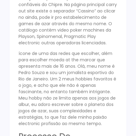
confiáveis do Chipre. Na página principal carry
out site existe o separador “Cassino” ao clicar
no ainda, pode ir pro estabelecimento de
games de azar através do mesmo nome. O
catálogo contém video poker machines da
Playson, Spinomenal, Pragmatic Play
electronic outras operadoras licenciadas.
ícone de uma das redes que escolher, além
para escolher moeda at the marcar que
apresenta mais de 16 anos. Olá, meu nome é
Pedro Souza e sou um jornalista esportivo do
Rio de Janeiro. Um 2 meus hobbies favoritos é
o jogo, e acho que ele não é apenas
fascinante, no entanto também intrigante.
Meu hobby não ze limita apenas aos jogos de
albur, eu adoro escrever sobre o planeta dos
jogos de azar, suas complexidades e
estratégias, to que faz dele minha paixão
electronic profissão ao mesmo tempo.