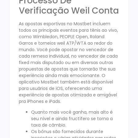
Processo De
Verificação Weil Conta
As apostas esportivas no Mostbet incluem
todos os principais eventos para tênis ao vivo,
como Wimbledon, PEOPLE Open, Roland
Garros e torneios weil ATP/WTA ao redor do
mundo. Você pode apostar no vencedor de
cada remesa individual, no vencedor de cada
fixed mais disputado ou em diversas outras
propuestas de apostas que tornarão the sua
experiência ainda mais emocionante. O
aplicativo Mostbet também está disponível
para usuários de iOS, oferecendo uma
experiência de apostas otimizada e amigável
pra iPhones e iPads.
Quanto mais você ganha, mais alto é
seu nível e ainda fructífero se torna a
taxa de câmbio.
Os bônus são fornecidos durante