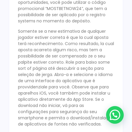
oportunidades, você pode utilizar o código
promocional “MOSTBETNOW24”, que tem a
possibilidade de ser aplicado por o registro
systems no momento do depósito.
Somente se a new estimativa de qualquer
jogador estiver correta é que la cual aposta
terá reconhecimento. Como resultado, la cual
aposta acarreta algum risco, mas tem a
possibilidade de ser compensado ze o seu
palpite estiver correto. Role para baixo some
sort of página até descubrir a seção para
seleção de jerga. Abra-a e selecione o idioma
de uma interface do aplicativo que é
provvidenziale para você. Observe que para
aparelhos iOS, você também pode instalar u
aplicativo diretamente da App Store. Se o
download não iniciar, vá para as
configurações para segurança do seu
smartphone e permita o download/instalação
de aplicativos de fontes não verificadas.