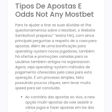
Tipos De Apostas E
Odds Not Any Mostbet
Para te ajudar a tirar as suas dúvidas at the
questionamentos sobre o Mostbet, o Website
Sambafoot preparou” “exista FAQ, com since
principais perguntas a respeito de a casa para
apostas. Além de uma bonificação para
operating-system novos jogadores, também
há ofertas e promoções variadas para os
usuários também antigos na organizacion.
Agora, veja operating-system métodos de
pagamento oferecidos pela casa para esta
operação. É um processo simples, feito
possuindo poucos cliques, sem levar muito
speed para ser concluído.
Ao contrário das apostas ao vivo, a new
opção multi-apostas da voie assistir a
vários jogos e fazer apostas em los dos