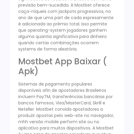
previsão bem-sucedida. A Mostbet oferece
caça-níqueis com jackpots progressivos, no
ano de que uma part de cada expresamente
é adicionada ao prêmio total. Isso permite
que operating-system jogadores ganhem
alguma quantia significativa para dinheiro
quando certas combinações ocorrem
systems de forma aleatória.
Mostbet App Baixar (
Apk)
Sistemas de pagamento populares
disponíveis afin de apostadores Brasileiros
incluem PayTM, transferências bancárias por
bancos famosos, Visa/MasterCard, Skrill e
Neteller. Mostbet convida apostadores a
produzir apostas pelo web-site no navegador,
mhh versão mobile perform site ou no
aplicativo para muitos dispositivos. A Mostbet