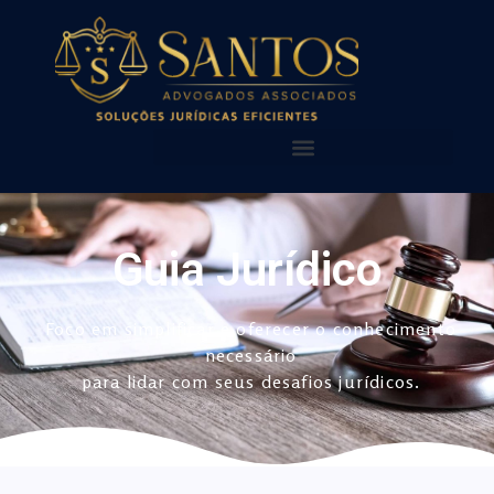
AQUI VOCÊ ENCONTRA!
NOSSOS ALERTAS
Guia Jurídico
Foco em simplificar e oferecer o conhecimento
necessário
para lidar com seus desafios jurídicos.