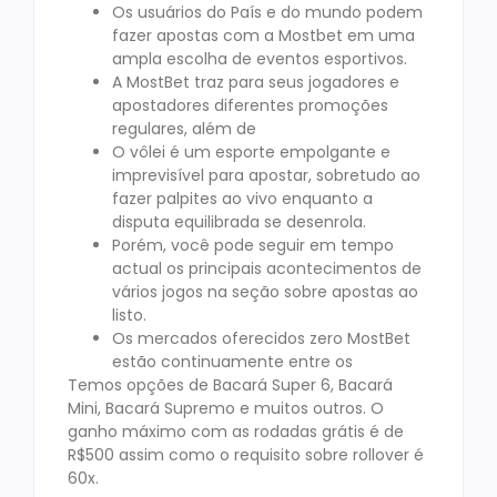
Os usuários do País e do mundo podem
fazer apostas com a Mostbet em uma
ampla escolha de eventos esportivos.
A MostBet traz para seus jogadores e
apostadores diferentes promoções
regulares, além de
O vôlei é um esporte empolgante e
imprevisível para apostar, sobretudo ao
fazer palpites ao vivo enquanto a
disputa equilibrada se desenrola.
Porém, você pode seguir em tempo
actual os principais acontecimentos de
vários jogos na seção sobre apostas ao
listo.
Os mercados oferecidos zero MostBet
estão continuamente entre os
Temos opções de Bacará Super 6, Bacará
Mini, Bacará Supremo e muitos outros. O
ganho máximo com as rodadas grátis é de
R$500 assim como o requisito sobre rollover é
60x.