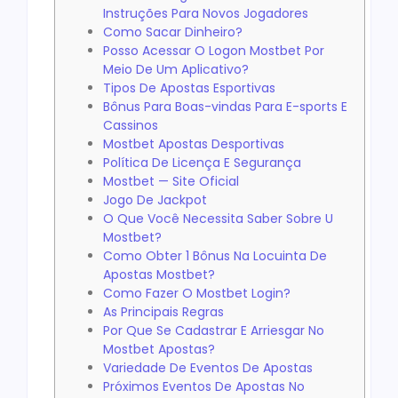
Instruções Para Novos Jogadores
Como Sacar Dinheiro?
Posso Acessar O Logon Mostbet Por
Meio De Um Aplicativo?
Tipos De Apostas Esportivas
Bônus Para Boas-vindas Para E-sports E
Cassinos
Mostbet Apostas Desportivas
Política De Licença E Segurança
Mostbet — Site Oficial
Jogo De Jackpot
O Que Você Necessita Saber Sobre U
Mostbet?
Como Obter 1 Bônus Na Locuinta De
Apostas Mostbet?
Como Fazer O Mostbet Login?
As Principais Regras
Por Que Se Cadastrar E Arriesgar No
Mostbet Apostas?
Variedade De Eventos De Apostas
Próximos Eventos De Apostas No