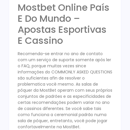
Mostbet Online País
E Do Mundo –
Apostas Esportivas
E Cassino
Recomenda-se entrar no ano de contato
com um serviço de suporte somente após ler
o FAQ, porque muitas vezes since
informações do COMMONLY ASKED QUESTIONS
são suficientes afin de resolver o
problematica você mesmo. As salas de
pôquer da MostBet operam com seus próprios
conjuntos de padrões e as especificidades de
certas recomendações podem variar no ano
de cassinos diferentes. Se você sabe tais
como funciona a ceremonial padrão numa
sala de pôquer, entretanto, você pode jogar
confortavelmente na MostBet.