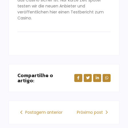
das Casino sicher ist. Nur kurze Zeit später
testen wir die neuen Anbieter und
veröffentlichen hier einen Testbericht zum
Casino.
Compartilhe o
artigo:
Postagem anterior
Próximo post