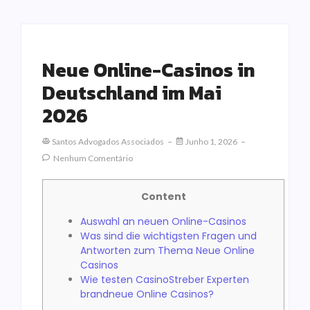
Neue Online-Casinos in
Deutschland im Mai
2026
Santos Advogados Associados
Junho 1, 2026
Nenhum Comentário
Content
Auswahl an neuen Online-Casinos
Was sind die wichtigsten Fragen und
Antworten zum Thema Neue Online
Casinos
Wie testen CasinoStreber Experten
brandneue Online Casinos?