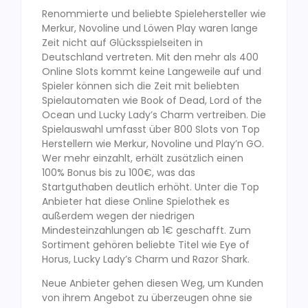
Renommierte und beliebte Spielehersteller wie
Merkur, Novoline und Löwen Play waren lange
Zeit nicht auf Glücksspielseiten in
Deutschland vertreten. Mit den mehr als 400
Online Slots kommt keine Langeweile auf und
Spieler können sich die Zeit mit beliebten
Spielautomaten wie Book of Dead, Lord of the
Ocean und Lucky Lady’s Charm vertreiben. Die
Spielauswahl umfasst über 800 Slots von Top
Herstellern wie Merkur, Novoline und Play’n GO.
Wer mehr einzahlt, erhält zusätzlich einen
100% Bonus bis zu 100€, was das
Startguthaben deutlich erhöht. Unter die Top
Anbieter hat diese Online Spielothek es
außerdem wegen der niedrigen
Mindesteinzahlungen ab 1€ geschafft. Zum
Sortiment gehören beliebte Titel wie Eye of
Horus, Lucky Lady’s Charm und Razor Shark.
Neue Anbieter gehen diesen Weg, um Kunden
von ihrem Angebot zu überzeugen ohne sie