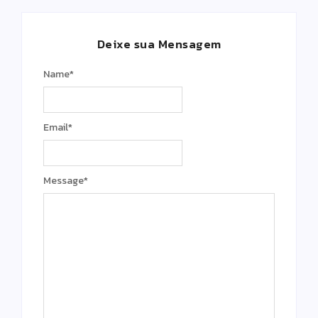
Deixe sua Mensagem
Name
*
Email
*
Message
*