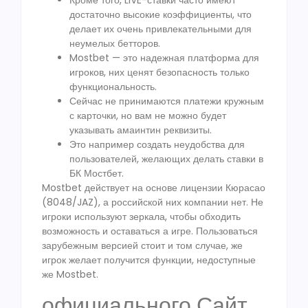
Кроме того, LIVE-ставки часто имеют
достаточно высокие коэффициенты, что
делает их очень привлекательными для
неумелых бетторов.
Mostbet — это надежная платформа для
игроков, них ценят безопасность только
функциональность.
Сейчас не принимаются платежи кружным
с карточки, но вам не можно будет
указывать амаинтин реквизиты.
Это например создать неудобства для
пользователей, желающих делать ставки в
БК Мостбет.
Mostbet действует на основе лицензии Кюрасао
(8048/JAZ), а российской них компании нет. Не
игроки используют зеркала, чтобы обходить
возможность и оставаться а игре. Пользоваться
зарубежным версией стоит и том случае, же
игрок желает получится функции, недоступные
же Mostbet.
официального Сайт