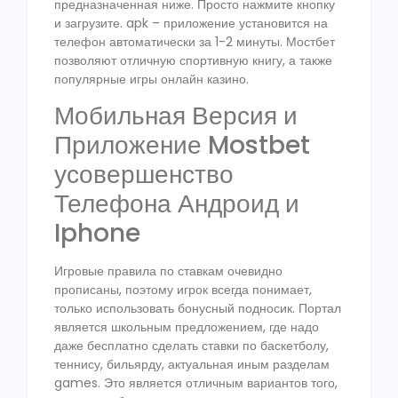
предназначенная ниже. Просто нажмите кнопку
и загрузите. apk – приложение установится на
телефон автоматически за 1-2 минуты. Мостбет
позволяют отличную спортивную книгу, а также
популярные игры онлайн казино.
Мобильная Версия и
Приложение Mostbet
усовершенство
Телефона Андроид и
Iphone
Игровые правила по ставкам очевидно
прописаны, поэтому игрок всегда понимает,
только использовать бонусный подносик. Портал
является школьным предложением, где надо
даже бесплатно сделать ставки по баскетболу,
теннису, бильярду, актуальная иным разделам
games. Это является отличным вариантов того,