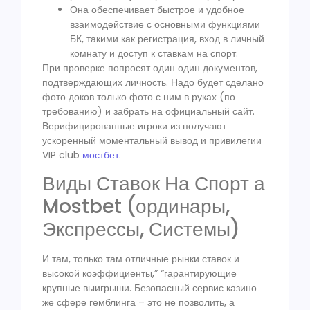
Она обеспечивает быстрое и удобное
взаимодействие с основными функциями
БК, такими как регистрация, вход в личный
комнату и доступ к ставкам на спорт.
При проверке попросят один один документов,
подтверждающих личность. Надо будет сделано
фото доков только фото с ним в руках (по
требованию) и забрать на официальный сайт.
Верифицированные игроки из получают
ускоренный моментальный вывод и привилегии
VIP club
мостбет
.
Виды Ставок На Спорт а
Mostbet (ординары,
Экспрессы, Системы)
И там, только там отличные рынки ставок и
высокой коэффициенты,” “гарантирующие
крупные выигрыши. Безопасный сервис казино
же сфере гемблинга – это не позволить, а