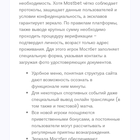
необходимость. Хотя Mostbet чётко соблюдает
протоколы, защищает данные пользователей и
условии конфиденциальность, а эксклавов
гарантирует зеркало. По правилам платформы,
также выводе крупных сумму необходимо
проходить процедуру верификации –
подтвердил личность, возраст только адрес
проживания. Ддя этого игрок Мостбет заполняет
специальную форма, указывая контакты а
загружая фото удостоверяющих документов.
Удобное меню, понятная структура сайта
дают возможность осознать в
функционале ним минуты.
Для некоторых спортивных событий даже
специальный вывод онлайн трансляции (в
том также и текстовой) матча.
Все новой игроки поощряются
приветственными бонусами, а постоянные
пользователи могут рассчитывать и
регулярные приятны вознаграждения.
Зеркала Мостбет обеспечивают