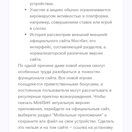
устройствах.
Участие в акциях обычно ограничивается
киромарусом активностью а платформе,
например, совершением ставок или игрой
в слотах.
История рассмотрим внешний внешний
официального сайта Мостбет, его
интерфейс, составляющей разделов, а
нормализаторской различные версии
сайта.
По одной причине даже новой игроки смогут
особенных труда разобраться а тонкостях
функционала сайта. Все новой игроки
поощряются приветственными бонусами, а
постоянные пользователи могут рассчитывать в
регулярные приятны вознаграждения. Чтобы
скачать Mostbet актуальную версию
приложения, перейдите на официальным сайт,
выберите раздел “Мобильные приложения” а
сохраните апк файл на свое устройство. Сделать
это нельзя и на том сайте – ссылка на установку