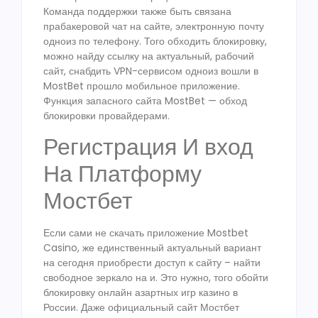
Команда поддержки также быть связана
прабакеровой чат на сайте, электронную почту
одноиз по телефону. Того обходить блокировку,
можно найду ссылку на актуальный, рабочий
сайт, снабдить VPN-сервисом одноиз вошли в
MostBet прошло мобильное приложение.
Функция запасного сайта MostBet — обход
блокировки провайдерами.
Регистрация И вход
На Платформу
Мостбет
Если сами не скачать приложение Mostbet
Casino, же единственный актуальный вариант
на сегодня приобрести доступ к сайту – найти
свободное зеркало на и. Это нужно, того обойти
блокировку онлайн азартных игр казино в
России. Даже официальный сайт Мостбет