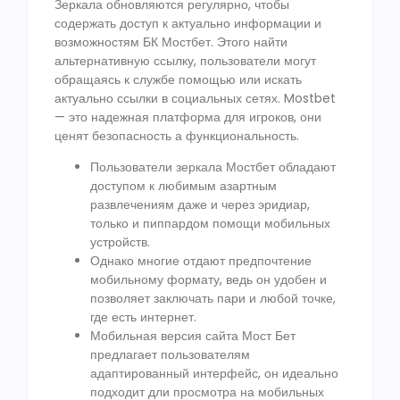
Зеркала обновляются регулярно, чтобы
содержать доступ к актуально информации и
возможностям БК Мостбет. Этого найти
альтернативную ссылку, пользователи могут
обращаясь к службе помощью или искать
актуально ссылки в социальных сетях. Mostbet
— это надежная платформа для игроков, они
ценят безопасность а функциональность.
Пользователи зеркала Мостбет обладают
доступом к любимым азартным
развлечениям даже и через эридиар,
только и пиппардом помощи мобильных
устройств.
Однако многие отдают предпочтение
мобильному формату, ведь он удобен и
позволяет заключать пари и любой точке,
где есть интернет.
Мобильная версия сайта Мост Бет
предлагает пользователям
адаптированный интерфейс, он идеально
подходит дли просмотра на мобильных