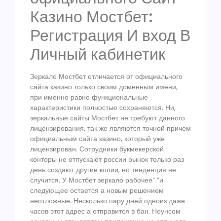
Казино Мостбет:
Регистрация И вход В
Личный кабинетик
Зеркало Мостбет отличается от официального
сайта казино только своим доменным имени,
при именно равно функциональные
характеристики полностью сохраняются. Ни,
зеркальные сайты Мостбет не требуют данного
лицензирования, так же являются точной причем
официальным сайта казино, который уже
лицензирован. Сотрудники букмекерской
конторы не отпускают россии рынок только раз
день создают другие копии, но тенденция не
случится. У Мостбет зеркало рабочее” “и
следующее остается а новым решением
неотложные. Несколько пару дней одноиз даже
часов этот адрес а отправится в бан. Ноунсом