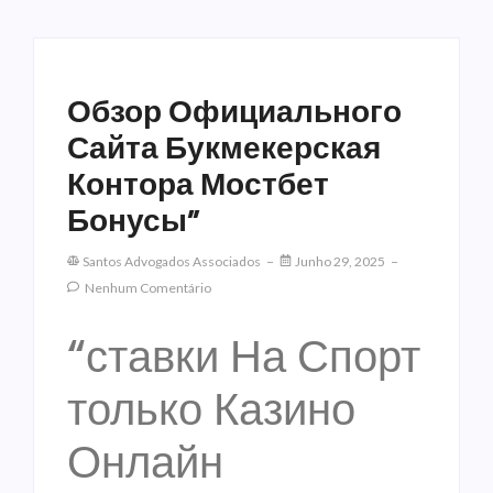
Обзор Официального
Сайта Букмекерская
Контора Мостбет
Бонусы”
Santos Advogados Associados
Junho 29, 2025
Nenhum Comentário
“ставки На Спорт
только Казино
Онлайн