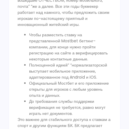
вошедшие ОТЧЕСТВОМ, номер мобильного,
почта” “же а далее. Все эти годы букмекер
работает над намного, чтобы предложить своим
игрокам по-настоящему приятный и
инновационный житейский игры.
Чтобы разместить ставку на
представленной Mostbet беттинг-
компании, для конце нужно пройти
регистрацию на сайте а верифицировать
некоторые контактные данные.
Полноценной идеей” “нормализаторской
выступает мобильное приложение,
адаптированное под Android и iOS.
Официальный Мостбет и его приложение
открыты для игроков с любым уровень
опыта и данных.
До требования службы поддержки
верификация не требуется, равно могут
играть нет документов.
Это важнее для стабильного доступа к ставкам а
спорт и другим функциям БК. БК предлагает