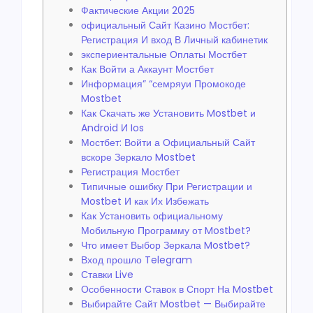
Фактические Акции 2025
официальный Сайт Казино Мостбет:
Регистрация И вход В Личный кабинетик
экспериентальные Оплаты Мостбет
Как Войти а Аккаунт Мостбет
Информация” “семряуи Промокоде
Mostbet
Как Скачать же Установить Mostbet и
Android И Ios
Мостбет: Войти а Официальный Сайт
вскоре Зеркало Mostbet
Регистрация Мостбет
Типичные ошибку При Регистрации и
Mostbet И как Их Избежать
Как Установить официальному
Мобильную Программу от Mostbet?
Что имеет Выбор Зеркала Mostbet?
Вход прошло Telegram
Ставки Live
Особенности Ставок в Спорт На Mostbet
Выбирайте Сайт Mostbet — Выбирайте