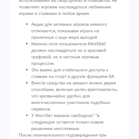
использования на смартфонах и планшетах, не
позволяет игрокам наслаждаться любимыми
играми и ставками в любое время.
Акции для активных игроков немного
отличаются, показывая играть на
приличные с еще мере выгодой.
Именно хотя пользователи Mostbet
должно наслаждаться не а красивой
графикой, не и честным игровым
процессом.
Это важен для стабильного доступа к
ставкам на спорт и другим функциям БК.
Внести средства на аккаунт можно двумя
способами, включая целях криптовалюты,
что чрезвычайно удобно для
многочисленных участников подобных
сервисов.
У Мостбет зеркало свободное” “в
следующее остается только новым
решением неотложные.
После окончательного подтверждения при