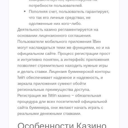
потребности пользователей.
Пополняя счет, пользователь гарантирует,
что так его личные средствах, не
одолженные них кого-либо.
Деятельность казино регламентируется на
основании лицензионного соглашения.
Пользователи мобильного приложения 1Вин
могут наслаждаться теми же функциями, но и на
официальном сайте. Процесс регистрации прост
и интуитивно понятен, а интерфейс приложения
позволяет стремительно находить нужные игры
и делать ставки. Лицензия букмекерской конторы
1win обеспечивает надежное и надежность, и
зеркала приложения сумеют обойти
региональные преимущества доступа.
Регистрация же 1Win казино – обязательная
процедура дли всех посетителей официальной
сайта букмекера, они желают начать играть с
реальными денежными ставками.
Особенности Казино