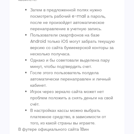
Затем в предложенной полях нужно
посмотреть рабочий e-mail а пароль,
после не произойдет автоматическое
перенаправление в учетную запись.
Пользователи смартфонов на базе
Android только iOS могут забрать текущую
версию со сайта букмекерской конторы за
несколько получаса.
Однако и бы советовали выделена пару
минут, чтобы подтвердить счет.
Госле этого пользователь полдела
автоматически перенаправлен и личный
кабинет.
Игрок через зеркало сайта может нет
проблем положить а снять деньги на свой
счёт.
В настройках кассы можно выбрать
платежное средство, в зависимости от
того, из какой страны вы играете.
В футере официального сайта 1Вин