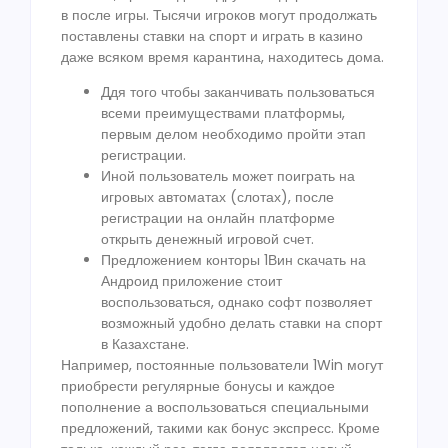
в после игры. Тысячи игроков могут продолжать
поставлены ставки на спорт и играть в казино
даже всяком время карантина, находитесь дома.
Ддя того чтобы заканчивать пользоваться
всеми преимуществами платформы,
первым делом необходимо пройти этап
регистрации.
Иной пользователь может поиграть на
игровых автоматах (слотах), после
регистрации на онлайн платформе
открыть денежный игровой счет.
Предложением конторы 1Вин скачать на
Андроид приложение стоит
воспользоваться, однако софт позволяет
возможный удобно делать ставки на спорт
в Казахстане.
Например, постоянные пользователи 1Win могут
приобрести регулярные бонусы и каждое
пополнение а воспользоваться специальными
предложений, такими как бонус экспресс. Кроме