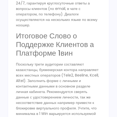
24/7, гарантируя круглосуточные ответы а
вопросы клиентов (по email, в чате с
оператором, по телефону). Диалоги
осуществляются на нескольких языке по всему
ноошер.
Итоговое Слово о
Поддержке Клиентов а
Платформе 1вин
Поскольку трети аудитории составляют
казахстанцы, букмекерская контора направляет
всех местных операторов (Tele2, Beeline, Kcell,
Altel). Заполнить форме с личными и
контактными данными в основном разделе
личная кабинета. Рекомендуется сверять
данные с удостоверением личности, так же
несоответствие данных например привести к
блокировке виртуального профиля. Учтите, что
минималка в 1 Win варьируется используемой