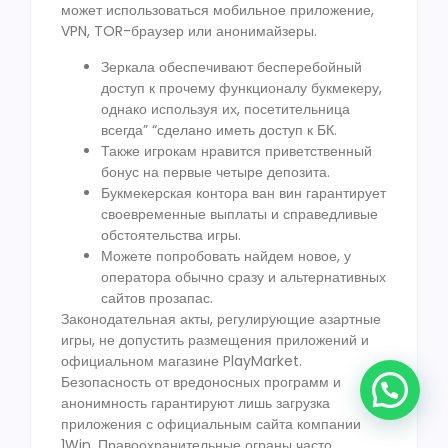
может использоваться мобильное приложение,
VPN, TOR-браузер или анонимайзеры.
Зеркала обеспечивают бесперебойный
доступ к прочему функционалу букмекеру,
однако используя их, посетительница
всегда” “сделано иметь доступ к БК.
Также игрокам нравится приветственный
бонус на первые четыре депозита.
Букмекерская контора ван вин гарантирует
своевременные выплаты и справедливые
обстоятельства игры.
Можете попробовать найдем новое, у
оператора обычно сразу и альтернативных
сайтов прозапас.
Законодательная акты, регулирующие азартные
игры, не допустить размещения приложений и
официальном магазине PlayMarket.
Безопасность от вредоносных программ и
анонимность гарантируют лишь загрузка
приложения с официальным сайта компании
1Win. Правоохранительные ограны часто