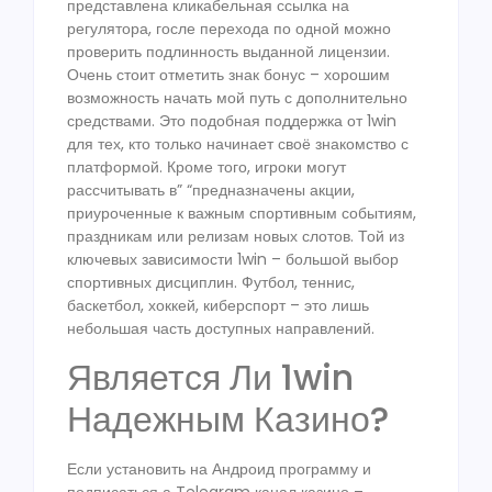
представлена кликабельная ссылка на
регулятора, госле перехода по одной можно
проверить подлинность выданной лицензии.
Очень стоит отметить знак бонус – хорошим
возможность начать мой путь с дополнительно
средствами. Это подобная поддержка от 1win
для тех, кто только начинает своё знакомство с
платформой. Кроме того, игроки могут
рассчитывать в” “предназначены акции,
приуроченные к важным спортивным событиям,
праздникам или релизам новых слотов. Той из
ключевых зависимости 1win – большой выбор
спортивных дисциплин. Футбол, теннис,
баскетбол, хоккей, киберспорт – это лишь
небольшая часть доступных направлений.
Является Ли 1win
Надежным Казино?
Если установить на Андроид программу и
подписаться а Telegram канал казино –