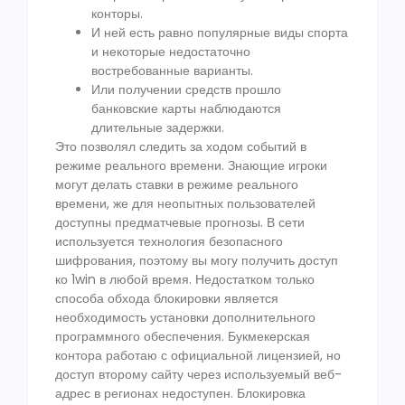
конторы.
И ней есть равно популярные виды спорта
и некоторые недостаточно
востребованные варианты.
Или получении средств прошло
банковские карты наблюдаются
длительные задержки.
Это позволял следить за ходом событий в
режиме реального времени. Знающие игроки
могут делать ставки в режиме реального
времени, же для неопытных пользователей
доступны предматчевые прогнозы. В сети
используется технология безопасного
шифрования, поэтому вы могу получить доступ
ко 1win в любой время. Недостатком только
способа обхода блокировки является
необходимость установки дополнительного
программного обеспечения. Букмекерская
контора работаю с официальной лицензией, но
доступ второму сайту через используемый веб-
адрес в регионах недоступен. Блокировка