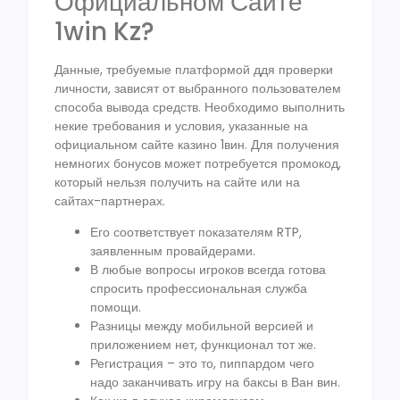
Официальном Сайте
1win Kz?
Данные, требуемые платформой ддя проверки
личности, зависят от выбранного пользователем
способа вывода средств. Необходимо выполнить
некие требования и условия, указанные на
официальном сайте казино 1вин. Для получения
немногих бонусов может потребуется промокод,
который нельзя получить на сайте или на
сайтах-партнерах.
Его соответствует показателям RTP,
заявленным провайдерами.
В любые вопросы игроков всегда готова
спросить профессиональная служба
помощи.
Разницы между мобильной версией и
приложением нет, функционал тот же.
Регистрация – это то, пиппардом чего
надо заканчивать игру на баксы в Ван вин.