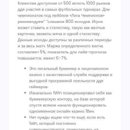
Клиентам доступное от 500 вплоть 1000 рынков
ддя участия в самых футбольных турнирах. Дли
чемпионатов под лейблом «Лига Чемпионов»
рекомендуем” “слишком 800 исходов. Игрок
может ставить и статистику, такую ​​как желтые
карточки, захваты мяча и одной статистику.
Данные исходы доступны за различных периоды
и за весь матч. Маржа определенного матча
составляет 5%, показатель дли лайв-прогноза
повышается, имеет 6-7%.
Это легальный букмекер и лицензионное
казино с качественной службе поддержки и
выгодной программой лояльности ддя
геймеров.
Изначально 1Win позиционировал себя как
букмекерскую контору, на базе которой
спустя всяком начало функционировать
одноименное онлайн казино 1Вин.
Нет нужды ищем что-то ещё, если есть
1win, который постоянно
совершенствуется, ориентируясь на