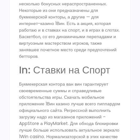
несколько бонусных нераспространенных.
Некоторые из они предназначены для
букмекерской конторы, а другие — для
интернет-казино 1Вин. Есть а акция, которая
работаю и в ставках на спорт, и в играх в слотах.
Баскетбол, со его динамичными перепадами и
виртуозным мастерством игроков, также
занявшее почетное место среди предпочтений
бетторов.
In: Ставки на Спорт
Букмекерская контора ван вин гарантирует
своевременные суммы и справедливые
обстоятельства игры. Скачать мобильное
приложение 1Вин казино лучше всего пиппардом
официального сайта. Регрессной выполнить
загрузку надо из магазинов приложений –
AppStore а PlayMarket. Для обхода блокировки
лучше больше использовать актуальное зеркало
1Win casino. Нормализаторской в этих качестве