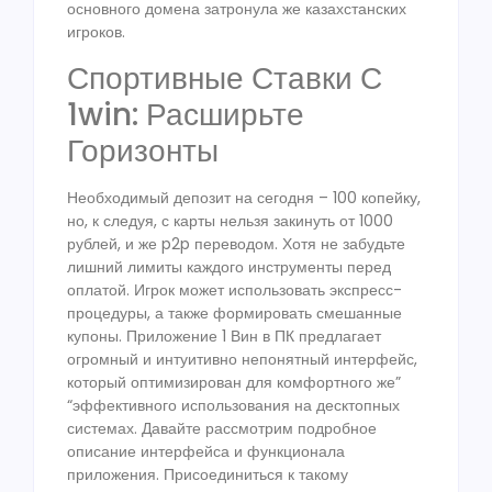
основного домена затронула же казахстанских
игроков.
Спортивные Ставки С
1win: Расширьте
Горизонты
Необходимый депозит на сегодня – 100 копейку,
но, к следуя, с карты нельзя закинуть от 1000
рублей, и же p2p переводом. Хотя не забудьте
лишний лимиты каждого инструменты перед
оплатой. Игрок может использовать экспресс-
процедуры, а также формировать смешанные
купоны. Приложение 1 Вин в ПК предлагает
огромный и интуитивно непонятный интерфейс,
который оптимизирован для комфортного же”
“эффективного использования на десктопных
системах. Давайте рассмотрим подробное
описание интерфейса и функционала
приложения. Присоединиться к такому