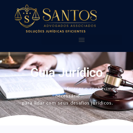
AQUI VOCÊ ENCONTRA!
NOSSAS PUBLICAÇÕES
Guia Jurídico
Foco em simplificar e oferecer o conhecimento
necessário
para lidar com seus desafios jurídicos.