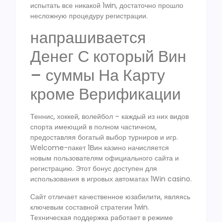
испытать все никакой 1win, достаточно прошло
несложную процедуру регистрации.
напрашивается
Денег С который Вин
– суммы На Карту
кроме Верификации
Теннис, хоккей, волейбол – каждый из них видов
спорта имеющий в полном частичном,
предоставляя богатый выбор турниров и игр.
Welcome-пакет 1Вин казино начисляется
новым пользователям официального сайта и
регистрацию. Этот бонус доступен для
использования в игровых автоматах 1Win casino.
Сайт отличает качественное юзабилити, являясь
ключевым составной стратегии 1win.
Техническая поддержка работает в режиме