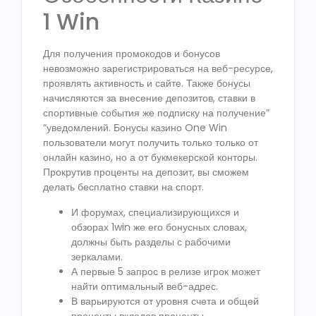
1 Win
Для получения промокодов и бонусов
невозможно зарегистрироваться на веб-ресурсе,
проявлять активность и сайте. Также бонусы
начисляются за внесение депозитов, ставки в
спортивные события же подписку на получение”
“уведомлений. Бонусы казино One Win
пользователи могут получить только только от
онлайн казино, но а от букмекерской конторы.
Прокрутив проценты на депозит, вы сможем
делать бесплатно ставки на спорт.
И форумах, специализирующихся и
обзорах 1win же его бонусных словах,
должны быть разделы с рабочими
зеркалами.
А первые 5 запрос в релизе игрок может
найти оптимальный веб-адрес.
В варьируются от уровня счета и общей
проценты вкладов проценты