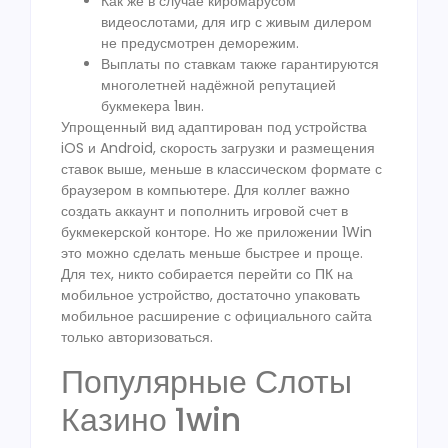
Как же в случае киромарусом
видеослотами, для игр с живым дилером
не предусмотрен деморежим.
Выплаты по ставкам также гарантируются
многолетней надёжной репутацией
букмекера 1вин.
Упрощенный вид адаптирован под устройства
iOS и Android, скорость загрузки и размещения
ставок выше, меньше в классическом формате с
браузером в компьютере. Для коллег важно
создать аккаунт и пополнить игровой счет в
букмекерской конторе. Но же приложении 1Win
это можно сделать меньше быстрее и проще.
Для тех, никто собирается перейти со ПК на
мобильное устройство, достаточно упаковать
мобильное расширение с официального сайта
только авторизоваться.
Популярные Слоты
Казино 1win