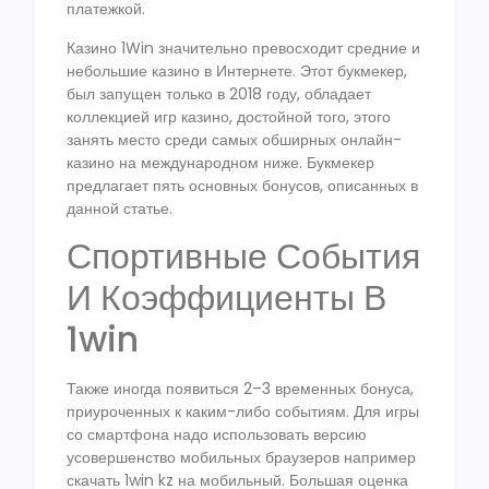
платежкой.
Казино 1Win значительно превосходит средние и
небольшие казино в Интернете. Этот букмекер,
был запущен только в 2018 году, обладает
коллекцией игр казино, достойной того, этого
занять место среди самых обширных онлайн-
казино на международном ниже. Букмекер
предлагает пять основных бонусов, описанных в
данной статье.
Спортивные События
И Коэффициенты В
1win
Также иногда появиться 2–3 временных бонуса,
приуроченных к каким-либо событиям. Для игры
со смартфона надо использовать версию
усовершенство мобильных браузеров например
скачать 1win kz на мобильный. Большая оценка