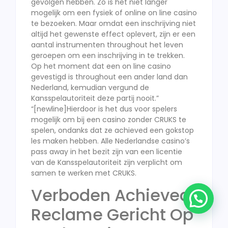
gevolgen hebben. Zo is het niet langer
mogelijk om een fysiek of online on line casino
te bezoeken. Maar omdat een inschrijving niet
altijd het gewenste effect oplevert, zijn er een
aantal instrumenten throughout het leven
geroepen om een inschrijving in te trekken.
Op het moment dat een on line casino
gevestigd is throughout een ander land dan
Nederland, kemudian vergund de
Kansspelautoriteit deze partij nooit.”
“[newline]Hierdoor is het dus voor spelers
mogelijk om bij een casino zonder CRUKS te
spelen, ondanks dat ze achieved een gokstop
les maken hebben. Alle Nederlandse casino’s
pass away in het bezit zijn van een licentie
van de Kansspelautoriteit zijn verplicht om
samen te werken met CRUKS.
Verboden Achieved
Reclame Gericht Op