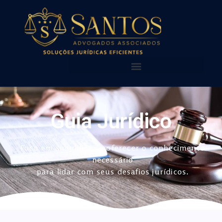
AQUI VOCÊ ENCONTRA!
NOSSOS ALERTAS
Guia Jurídico
Foco em simplificar e oferecer o conhecimento
necessário
para lidar com seus desafios jurídicos.