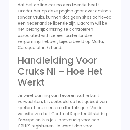
dat het on line casino een licentie heeft.
Omdat het op deze pagina gaat over casino’s
zonder Cruks, kunnen dat geen sites achieved
een Nederlandse licentie zijn. Daarom will be
het belangrijk omkring te controleren
associated with ze een buitenlandse
vergunning hebben, bijvoorbeeld op Malta,
Curaçao of in Estland.
Handleiding Voor
Cruks Nl – Hoe Het
Werkt
Je weet dan ing van tevoren wat je kunt
verwachten, bijvoorbeeld op het gebied van
spellen, bonussen en uitbetalingen. Via de
website van het Centraal Register Uitsluiting
Kansspelen kun je u eenvoudig voor een
CRUKS registreren. Je wordt dan voor