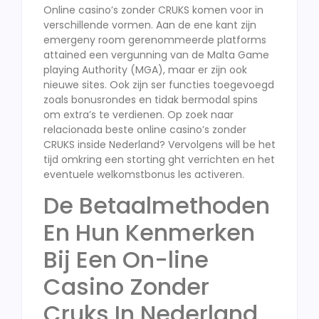
Online casino’s zonder CRUKS komen voor in
verschillende vormen. Aan de ene kant zijn
emergeny room gerenommeerde platforms
attained een vergunning van de Malta Game
playing Authority (MGA), maar er zijn ook
nieuwe sites. Ook zijn ser functies toegevoegd
zoals bonusrondes en tidak bermodal spins
om extra’s te verdienen. Op zoek naar
relacionada beste online casino’s zonder
CRUKS inside Nederland? Vervolgens will be het
tijd omkring een storting ght verrichten en het
eventuele welkomstbonus les activeren.
De Betaalmethoden
En Hun Kenmerken
Bij Een On-line
Casino Zonder
Cruks In Nederland