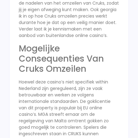
de nadelen van het omzeilen van Cruks, zodat
jij je eigen afweging kunt maken. Ook georgia
ik in op hoe Cruks omzeilen precies werkt
durante hoe je dat op een veilig manier doet.
Verder laat ik je kennismaken met een
aanbod van buitenlandse online casino’s.
Mogelijke
Consequenties Van
Cruks Omzeilen
Hoewel deze casino’s niet specifiek within
Nederland zijn gereguleerd, zijn ze vaak
betrouwbaar en werken ze volgens
internationale standaarden. De goklicentie
van dit property is populair bij EU online
casino’s. MGA streeft ernaar om de
regelgeving van Malta omtrent gokken zo
goed mogelijk te controleren. Spelers die
ingeschreven staan in CRUKS kunnen