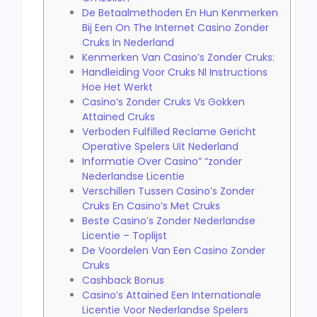
De Betaalmethoden En Hun Kenmerken
Bij Een On The Internet Casino Zonder
Cruks In Nederland
Kenmerken Van Casino’s Zonder Cruks:
Handleiding Voor Cruks Nl Instructions
Hoe Het Werkt
Casino’s Zonder Cruks Vs Gokken
Attained Cruks
Verboden Fulfilled Reclame Gericht
Operative Spelers Uit Nederland
Informatie Over Casino” “zonder
Nederlandse Licentie
Verschillen Tussen Casino’s Zonder
Cruks En Casino’s Met Cruks
Beste Casino’s Zonder Nederlandse
Licentie – Toplijst
De Voordelen Van Een Casino Zonder
Cruks
Cashback Bonus
Casino’s Attained Een Internationale
Licentie Voor Nederlandse Spelers