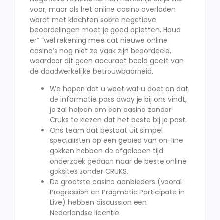
voor, maar als het online casino overladen
wordt met klachten sobre negatieve
beoordelingen moet je goed opletten. Houd
er” “wel rekening mee dat nieuwe online
casino’s nog niet zo vaak zijn beoordeeld,
waardoor dit geen accuraat beeld geeft van
de daadwerkelijke betrouwbaarheid.
We hopen dat u weet wat u doet en dat
de informatie pass away je bij ons vindt,
je zal helpen om een casino zonder
Cruks te kiezen dat het beste bij je past.
Ons team dat bestaat uit simpel
specialisten op een gebied van on-line
gokken hebben de afgelopen tijd
onderzoek gedaan naar de beste online
goksites zonder CRUKS.
De grootste casino aanbieders (vooral
Progression en Pragmatic Participate in
Live) hebben discussion een
Nederlandse licentie.