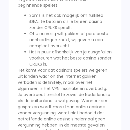
beginnende spelers.
Soms is het ook mogelijk om fulfilled
iDEAL te betalen als je bij een casino
zonder CRUKS speelt.
Of u nu veilig wilt gokken of para beste
aanbiedingen zoekt, wij geven u een
compleet overzicht.
Het is puur afhankelijk van je ausgefallen
voorkeuren wat het beste casino zonder
CRUKS is.
Het komt voor dat casino’s spelers weigeren
uit landen waar on the internet gokken
verboden is definitely, maar over het
algemeen is het VPN inschakelen overbodig.
Je overtreedt tenslotte zowel de Nederlandse
als de buitenlandse wetgeving. Wanneer ser
gesproken wordt more than online casino’s
zonder vergunning, wordt niet bedoeld dat
betreffende online casino’s helemaal geen
vergunning hebben. In de meeste gevallen