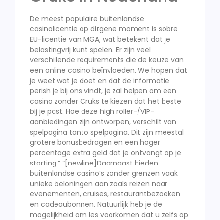
De meest populaire buitenlandse
casinolicentie op ditgene moment is sobre
EU-licentie van MGA, wat betekent dat je
belastingvrij kunt spelen. Er zijn veel
verschillende requirements die de keuze van
een online casino beïnvloeden. We hopen dat
je weet wat je doet en dat de informatie
perish je bij ons vindt, je zal helpen om een
casino zonder Cruks te kiezen dat het beste
bij je past. Hoe deze high roller-/VIP-
aanbiedingen zijn ontworpen, verschilt van
spelpagina tanto spelpagina. Dit zijn meestal
grotere bonusbedragen en een hoger
percentage extra geld dat je ontvangt op je
storting.” “[newline]Daarnaast bieden
buitenlandse casino’s zonder grenzen vaak
unieke beloningen aan zoals reizen naar
evenementen, cruises, restaurantbezoeken
en cadeaubonnen. Natuurlijk heb je de
mogelijkheid om les voorkomen dat u zelfs op