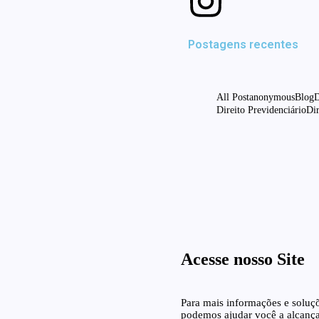
Postagens recentes
All Post
anonymous
Blog
D
Direito Previdenciário
Dir
Best Mexican fo
M
junho 10, 2026
投稿 福助グループ
Santos Advogados As
junho 10, 2026
Acesse nosso Site
Para mais informações e soluçõ
podemos ajudar você a alcançar