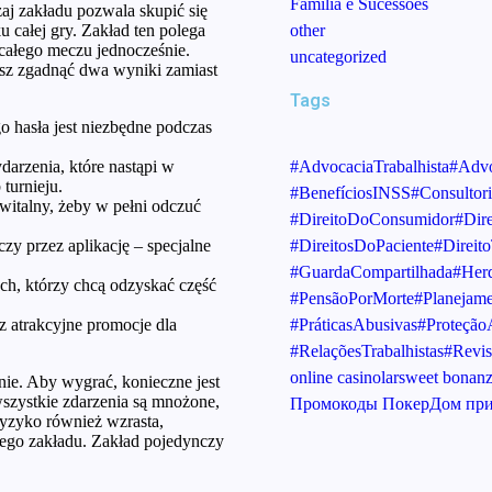
Família e Sucessões
aj zakładu pozwala skupić się
 całej gry. Zakład ten polega
other
całego meczu jednocześnie.
uncategorized
sz zgadnąć dwa wyniki zamiast
Tags
 hasła jest niezbędne podczas
arzenia, które nastąpi w
#AdvocaciaTrabalhista
#Advo
turnieju.
#BenefíciosINSS
#Consultori
witalny, żeby w pełni odczuć
#DireitoDoConsumidor
#Dir
y przez aplikację – specjalne
#DireitosDoPaciente
#Direito
#GuardaCompartilhada
#Herd
ch, którzy chcą odzyskać część
#PensãoPorMorte
#Planejame
z atrakcyjne promocje dla
#PráticasAbusivas
#Proteçã
#RelaçõesTrabalhistas
#Revis
online casinolar
sweet bonanza
ie. Aby wygrać, konieczne jest
szystkie zdarzenia są mnożone,
Промокоды ПокерДом при
yzyko również wzrasta,
łego zakładu. Zakład pojedynczy