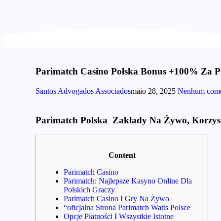
Parimatch Casino Polska Bonus +100% Za P
Santos Advogados Associados
maio 28, 2025
Nenhum come
Parimatch Polska ️ Zakłady Na Żywo, Korzys
Content
Parimatch Casino
Parimatch: Najlepsze Kasyno Online Dla
Polskich Graczy
Parimatch Casino I Gry Na Żywo
“oficjalna Strona Parimatch Watts Polsce
Opcje Płatności I Wszystkie Istotne