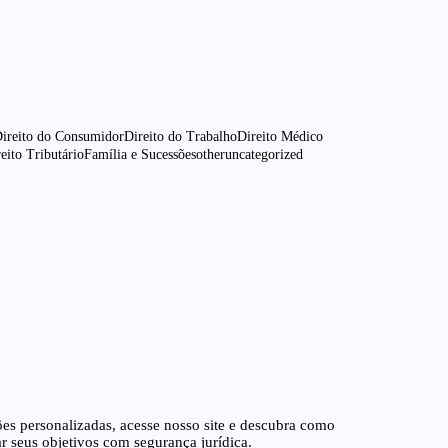
ireito do Consumidor
Direito do Trabalho
Direito Médico
eito Tributário
Família e Sucessões
other
uncategorized
od in Wildwood, Sumter County, FL
exican food near me
Santos Advogados Associados
公式サイト
imtri cl
sociados
Santos Advogados Associados
junho 10, 2026
es personalizadas, acesse nosso site e descubra como
 seus objetivos com segurança jurídica.