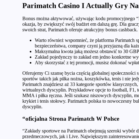
Parimatch Casino I Actually Gry N
Bonus można aktywować, używając kodu promocyjnego 
okazja, by zwiększyć swój budżet em dalszą grę. Dla gracz
swoich strat, Parimatch oferuje atrakcyjny bonus cashback.
Warto również wspomnieć, że platforma Parimatch sp
bezpieczeństwa, company czyni ją przyjazną dla każ
Maksymalna kwota jaką możesz obstawić to 30 GBP
Zakład pojedynczy to zakład em jedno konkretne wy
Aby skorzystać z tej promocji, musisz dokonać wpła
Oferujemy Ci szansę bycia częścią globalnej społeczności 
sportów takich jak piłka nożna, koszykówka, tenis i nie je
Parimatch znajdziesz aż 33 kategorie sportów klasycznych,
wirtualnych dyscyplin. Przykładowe opcje to football, F
MMA i piłka ręczna. Jeśli szukasz niszowych dyscyplin, mo
krykiet i tenis stołowy. Parimatch polska to nowoczesny b
dyscyplin.
“oficjalna Strona Parimatch W Polsce
“Zakłady sportowe na Parimatch obejmują szeroki wybór d
przedmeczowych, jak i Live. Największym zainteresowaniem