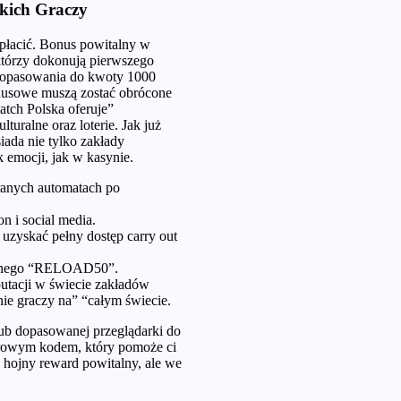
skich Graczy
płacić. Bonus powitalny w
 którzy dokonują pierwszego
dopasowania do kwoty 1000
nusowe muszą zostać obrócone
atch Polska oferuje”
turalne oraz loterie. Jak już
ada nie tylko zakłady
k emocji, jak w kasynie.
anych automatach po
.
on i social media.
 uzyskać pełny dostęp carry out
yjnego “RELOAD50”.
putacji w świecie zakładów
ie graczy na” “całym świecie.
lub dopasowanej przeglądarki do
frowym kodem, który pomoże ci
 hojny reward powitalny, ale we