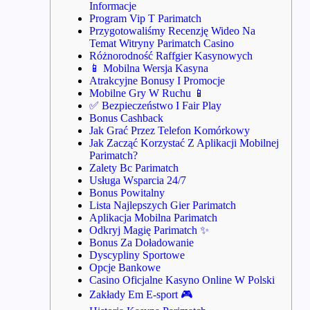
Informacje
Program Vip T Parimatch
Przygotowaliśmy Recenzję Wideo Na
Temat Witryny Parimatch Casino
Różnorodność Raffgier Kasynowych
📱 Mobilna Wersja Kasyna
Atrakcyjne Bonusy I Promocje
Mobilne Gry W Ruchu 📱
✅ Bezpieczeństwo I Fair Play
Bonus Cashback
Jak Grać Przez Telefon Komórkowy
Jak Zacząć Korzystać Z Aplikacji Mobilnej
Parimatch?
Zalety Bc Parimatch
Usługa Wsparcia 24/7
Bonus Powitalny
Lista Najlepszych Gier Parimatch
Aplikacja Mobilna Parimatch
Odkryj Magię Parimatch ✨
Bonus Za Doładowanie
Dyscypliny Sportowe
Opcje Bankowe
Casino Oficjalne Kasyno Online W Polski
Zakłady Em E-sport 🎮