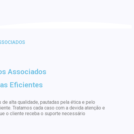
SSOCIADOS
os Associados
as Eficientes
 de alta qualidade, pautadas pela ética e pelo
ente. Tratamos cada caso com a devida atenção e
e o cliente receba o suporte necessário